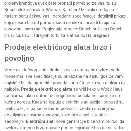
brojem brendova uvek ćete pronaći potrebno za vas, tu su
Bosch električni alati, Womax, Karcher. Uz svaki uređaj na
našem sajtu čekaju vas i određene specifikacije, detaljniji prikazi
koji će vam biti od pomoći kada se električni alati biraju za
kupovinu i sam rad. Pogledajte modele
Bosch bušilica
i
Bosch
brusilica
, kao i izdržljivih
torbi za alat
sa dosta pregrada.
Prodaja električnog alata brzo i
povoljno
Vrste električnog alata, dodaci koji su dostupni, razlike među
modelima, sve specifikacije su prikazane na sajtu, gde će vam
najlakše biti da uporedite ponudu i ono što je za vas u okviru nje
najbolje.
Prodaja električnog alata
se vrši kako u Woby Haus
radnjama
, tako i online uz mogućnost besplatne isporuke na
kućnu adresu. Kada se kupuju električni alati akcije i popusti su
uvek poželjni, pa se možemo pohvaliti i čestim sniženjima i
povoljnim uslovima kupovine, kako bi svi naši klijenti bili
zadovoljni.
Električni alati
nove generacije biće vam pri ruci da
uvek kvalitetno i brzo obavite posao koji imate bilo da se radi o