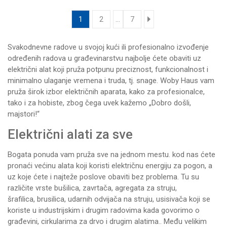
1
2
...
7
Svakodnevne radove u svojoj kući ili profesionalno izvođenje
određenih radova u građevinarstvu najbolje ćete obaviti uz
električni alat koji pruža potpunu preciznost, funkcionalnost i
minimalno ulaganje vremena i truda, tj. snage.
Woby Haus
vam
pruža širok izbor električnih aparata, kako za profesionalce,
tako i za hobiste, zbog čega uvek kažemo „Dobro došli,
majstori!“
Električni alati za sve
Bogata ponuda vam pruža sve na jednom mestu. kod nas ćete
pronaći većinu alata koji koristi električnu energiju za pogon, a
uz koje ćete i najteže poslove obaviti bez problema. Tu su
različite vrste
bušilica
, zavrtača,
agregata za struju
,
šrafilica
,
brusilica
,
udarnih odvijača na struju
, usisivača koji se
koriste u industrijskim i drugim radovima kada govorimo o
građevini,
cirkularima za drvo
i drugim alatima.. Među velikim