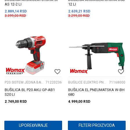
AS 12-2 LI
12 LI
2.889,14
RSD
2.639,21
RSD
3.399,00
RSD
3.299,00
RSD
P20 SISTEM JEDNA BATERIJA
71220236
BUŠILICE ELEKTRO PNEUMATSKE
71168000
BUŠILICA BL P20 AKU GP-AB1
BUŠILICA EL.PNEUMATSKA W-BH
S20 LI
680
2.749,00
RSD
4.999,00
RSD
UPOREĐIVANJE
FILTERI PROIZVODA