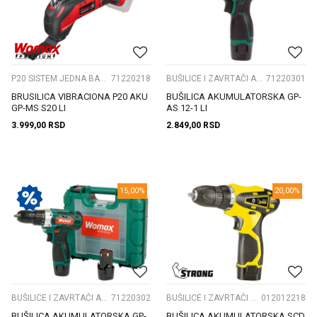
P20 SISTEM JEDNA BATERIJA
71220218
BUŠILICE I ZAVRTAČI AKU.
71220301
BRUSILICA VIBRACIONA P20 AKU
BUŠILICA AKUMULATORSKA GP-
GP-MS S20 LI
AS 12-1 LI
3.999,00
RSD
2.849,00
RSD
15,00
%
20,00
%
BUŠILICE I ZAVRTAČI AKU.
71220302
BUŠILICE I ZAVRTAČI AKU.
012012218
BUŠILICA AKUMULATORSKA GP-
BUŠILICA AKUMULATORSKA SCD