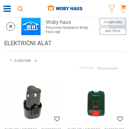
0
0
Woby haus
WOBY KARTICA NAGRAĐUJE SVAKU KUPOVINU!
Google play
Filteri
Sortiraj
Preuzmite besplatno Woby
App Store
haus app
ELEKTRIČNI ALAT
1 - 5.000 RSD
Obriši sve
164
proizvoda