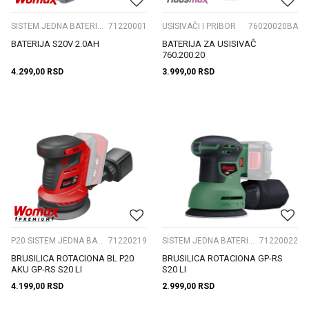
SISTEM JEDNA BATERIJA S20V
71220001
USISIVAČI I PRIBOR
76020020BA
BATERIJA S20V 2.0AH
BATERIJA ZA USISIVAČ
760.200.20
4.299,00
RSD
3.999,00
RSD
P20 SISTEM JEDNA BATERIJA
71220219
SISTEM JEDNA BATERIJA S20V
71220022
BRUSILICA ROTACIONA BL P20
BRUSILICA ROTACIONA GP-RS
AKU GP-RS S20 LI
S20 LI
4.199,00
RSD
2.999,00
RSD