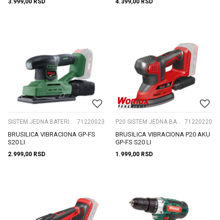
3.999,00
RSD
4.399,00
RSD
SISTEM JEDNA BATERIJA S20V
71220023
P20 SISTEM JEDNA BATERIJA
71220220
BRUSILICA VIBRACIONA GP-FS
BRUSILICA VIBRACIONA P20 AKU
S20 LI
GP-FS S20 LI
2.999,00
RSD
1.999,00
RSD