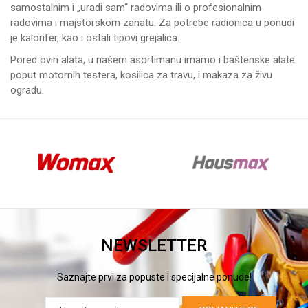
samostalnim i „uradi sam“ radovima ili o profesionalnim
radovima i majstorskom zanatu. Za potrebe radionica u ponudi
je
kalorifer
, kao i ostali tipovi grejalica.
Pored ovih alata, u našem asortimanu imamo i baštenske alate
poput
motornih testera
,
kosilica za travu
, i
makaza za živu
ogradu
.
NEWSLETTER
Saznajte prvi za popuste i specijalne ponude!