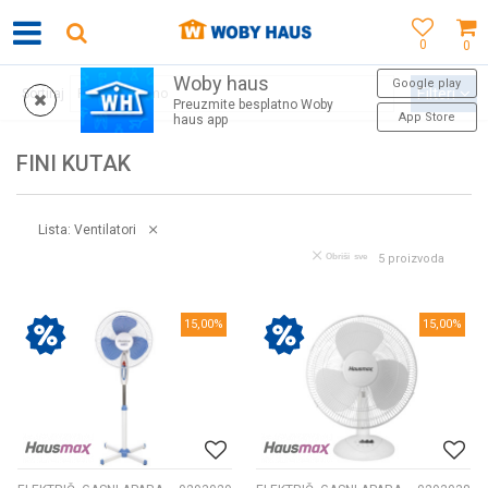
0
0
Woby haus
WOBY KARTICA NAGRAĐUJE SVAKU KUPOVINU!
Google play
Filteri
Sortiraj
Preuzmite besplatno Woby
App Store
haus app
FINI KUTAK
Lista: Ventilatori
Obriši sve
5
proizvoda
15,00
%
15,00
%