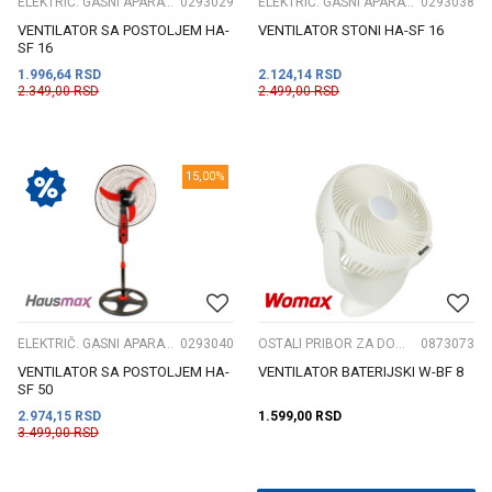
ELEKTRIČ. GASNI APARATI I PRIB
0293029
ELEKTRIČ. GASNI APARATI I PRIB
0293038
VENTILATOR SA POSTOLJEM HA-
VENTILATOR STONI HA-SF 16
SF 16
1.996,64
RSD
2.124,14
RSD
2.349,00
RSD
2.499,00
RSD
15,00
%
ELEKTRIČ. GASNI APARATI I PRIB
0293040
OSTALI PRIBOR ZA DOMAĆINSTVO
0873073
VENTILATOR SA POSTOLJEM HA-
VENTILATOR BATERIJSKI W-BF 8
SF 50
2.974,15
RSD
1.599,00
RSD
3.499,00
RSD