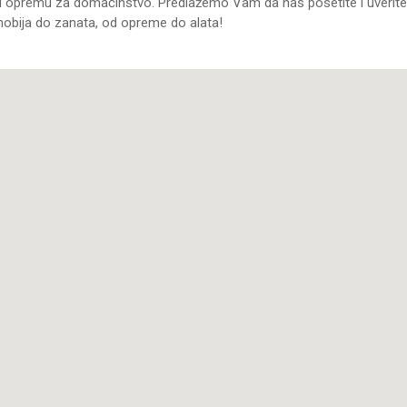
kao i opremu za domaćinstvo. Predlažemo Vam da nas posetite i uverite
 hobija do zanata, od opreme do alata!