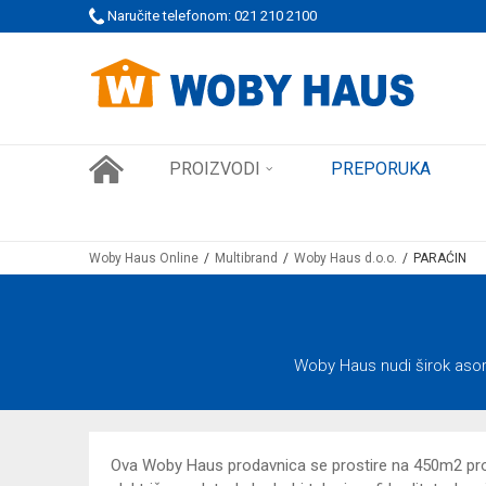
Naručite telefonom: 021 210 2100
WOBY KARTICA NAGRAĐUJE SVAKU KUPOVINU!
PROIZVODI
PREPORUKA
Woby Haus Online
Multibrand
Woby Haus d.o.o.
PARAĆIN
Woby Haus nudi širok asort
Ova Woby Haus prodavnica se prostire na 450m2 prod