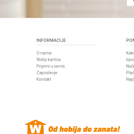
INFORMACIJE
POM
O nama
Kako
Woby kartica
Isp
Prijemi u servis
Nači
Zaposlenje
Pla
Kontakt
Najč