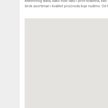
električnog alata, kako hobi tako i profi kvaliteta, 
širok asortiman i kvalitet proizvoda koje nudimo. Od