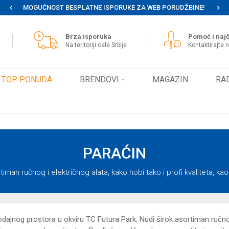
MOGUĆNOST BESPLATNE ISPORUKE ZA WEB PORUDŽBINE!
Brza isporuka
Pomoć i najč
Na teritoriji cele Srbije
Kontaktirajte 
TOP PONUDA
BRENDOVI
MAGAZIN
RA
PARAĆIN
iman ručnog i električnog alata, kako hobi tako i profi kvaliteta, k
ajnog prostora u okviru TC Futura Park. Nudi širok asortiman ručno