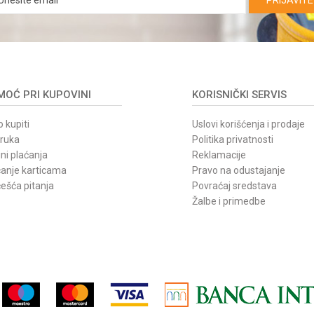
PRIJAVITE
OĆ PRI KUPOVINI
KORISNIČKI SERVIS
 kupiti
Uslovi korišćenja i prodaje
oruka
Politika privatnosti
ni plaćanja
Reklamacije
ćanje karticama
Pravo na odustajanje
ešća pitanja
Povraćaj sredstava
Žalbe i primedbe