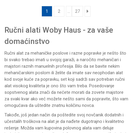
1
2
...
27
Ručni alati Woby Haus - za vaše
domaćinstvo
Ručni alat za mehaničke poslove i razne popravke je nešto što
bi svako trebao imati u svojoj garaži, a naročito mehaničari i
majstori raznih manuelnih profesija. Bilo da se bavite nekim
mehaničarskim poslom ili želite da imate sav neophodan alat
kod svoje kuće za popravku, set koji sadrži sav potreban ručni
alat visokog kvaliteta je ono što vam treba. Posedovanje
sopstvenog alata znači da nećete morati da zovete majstore
za svaki kvar ako već možete nešto sami da popravite, što vam
omogućava da uštedite znatnu količinu novca.
Takođe, još jedan način da poštedite svoj novčanik dodatnih i
učestalih troškova na alat je da nađete dugotrajno i kvalitetno
rešenje. Možda vam kupovina polovnog alata vam deluje