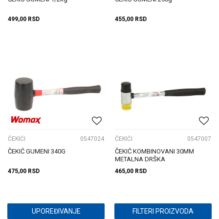
499,00
RSD
455,00
RSD
ČEKIĆI
0547024
ČEKIĆI
0547007
ČEKIĆ GUMENI 340G
ČEKIĆ KOMBINOVANI 30MM
METALNA DRŠKA
475,00
RSD
465,00
RSD
UPOREĐIVANJE
FILTERI PROIZVODA