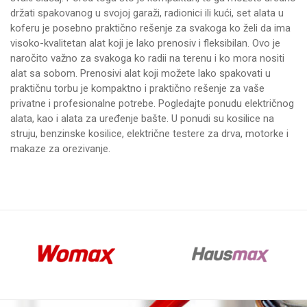
držati spakovanog u svojoj garaži, radionici ili kući, set alata u
koferu je posebno praktično rešenje za svakoga ko želi da ima
visoko-kvalitetan alat koji je lako prenosiv i fleksibilan. Ovo je
naročito važno za svakoga ko radii na terenu i ko mora nositi
alat sa sobom. Prenosivi alat koji možete lako spakovati u
praktičnu torbu je kompaktno i praktično rešenje za vaše
privatne i profesionalne potrebe. Pogledajte ponudu
električnog
alata
, kao i alata za uređenje bašte. U ponudi su
kosilice na
struju
,
benzinske kosilice
,
električne testere za drva
,
motorke
i
makaze za orezivanje
.