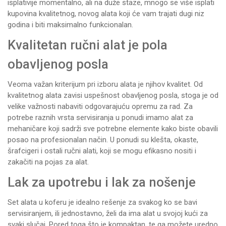
isplativije momentalno, ali na duže staze, mnogo se više isplati
kupovina kvalitetnog, novog alata koji će vam trajati dugi niz
godina i biti maksimalno funkcionalan.
Kvalitetan ručni alat je pola
obavljenog posla
Veoma važan kriterijum pri izboru alata je njihov kvalitet. Od
kvalitetnog alata zavisi uspešnost obavljenog posla, stoga je od
velike važnosti nabaviti odgovarajuću opremu za rad. Za
potrebe raznih vrsta servisiranja u ponudi imamo alat za
mehaničare koji sadrži sve potrebne elemente kako biste obavili
posao na profesionalan način. U ponudi su
klešta
, okaste,
šrafcigeri
i ostali ručni alati, koji se mogu efikasno nositi i
zakačiti na
pojas za alat
.
Lak za upotrebu i lak za nošenje
Set alata
u koferu je idealno rešenje za svakog ko se bavi
servisiranjem, ili jednostavno, želi da ima alat u svojoj kući za
svaki slučaj. Pored toga što je kompaktan, te ga možete uredno