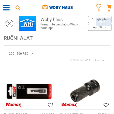
0
0
Woby haus
WOBY KARTICA NAGRAĐUJE SVAKU KUPOVINU!
Google play
Filteri
Sortiraj
Preuzmite besplatno Woby
App Store
haus app
RUČNI ALAT
200 - 500 RSD
Obriši sve
633
proizvoda