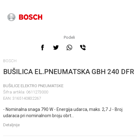
Podeli
BOSCH
BUŠILICA EL.PNEUMATSKA GBH 240 DFR
BUŠILICE ELEKTRO PNEUMATSKE
Šifra artikla:
0611273000
EAN:
3165140832267
- Nominalna snaga 790 W - Energija udarca, maks. 2,7 J - Broj
udaraca pri nominalnom broju obrt
...
Detaljnije
Unesi količinu