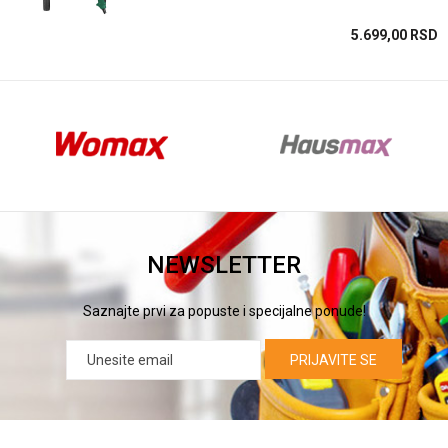
SD
5.699,00
RSD
NEWSLETTER
Saznajte prvi za popuste i specijalne ponude!
PRIJAVITE SE