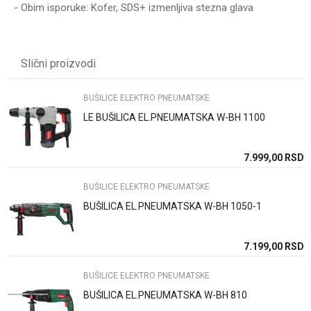
- Obim isporuke: Kofer, SDS+ izmenljiva stezna glava
Karakteristika
Vrednost
Ime/Nadimak
Kategorija
BUŠILICE ELEKTRO PNEUMATSKE
Slični proizvodi
Brend
BOSCH
Email
FUNKCIJA BUŠENJA
DA
BUŠILICE ELEKTRO PNEUMATSKE
LE BUŠILICA EL.PNEUMATSKA W-BH 1100
JAČINA UDARCA (J)
2.7
Poruka
PRIHVAT GLAVE
SDS-PLUS
SD
7.999,00
RSD
SNAGA (W)
790
BUŠILICE ELEKTRO PNEUMATSKE
BUŠILICA EL.PNEUMATSKA W-BH 1050-1
Anti-spam zaštita - izračunajte koliko je 4 + 1 :
SD
7.199,00
RSD
BUŠILICE ELEKTRO PNEUMATSKE
POŠALJI
BUŠILICA EL.PNEUMATSKA W-BH 810