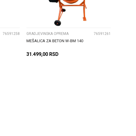
UPOREDI
76591258
GRADJEVINSKA OPREMA
76591261
MEŠALICA ZA BETON W-BM 140
31.499,00
RSD
DODAJ U KORPU