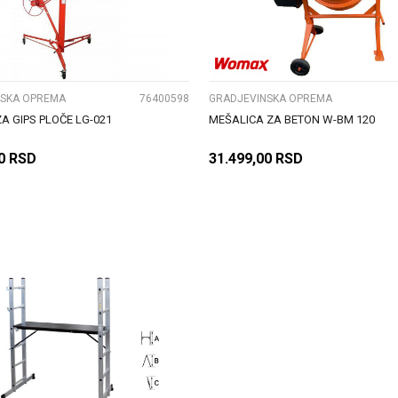
UPOREDI
UPOREDI
NSKA OPREMA
76400598
GRADJEVINSKA OPREMA
ZA GIPS PLOČE LG-021
MEŠALICA ZA BETON W-BM 120
0
RSD
31.499,00
RSD
DODAJ U KORPU
DODAJ U KORPU
UPOREDI