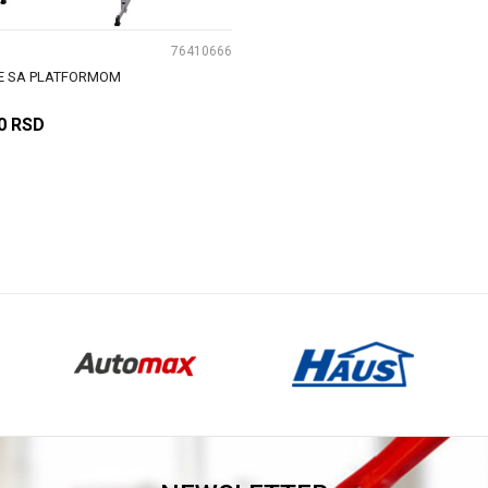
76410666
E SA PLATFORMOM
0
RSD
DODAJ U KORPU