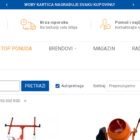
WOBY KARTICA NAGRAĐUJE SVAKU KUPOVINU!
MOG
Brza isporuka
Pomoć i najč
Na teritoriji cele Srbije
Kontaktirajte 
TOP PONUDA
BRENDOVI
MAGAZIN
RA
PRETRAŽI
Autopretraga
Sortiraj
- 50.000 RSD