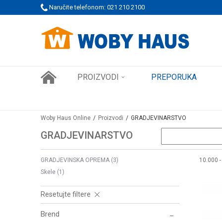
 PORUDŽBINE!
Naručite telefonom: 021 210 2100
SIGURNO PLAĆANJE PLATNIM KARTICAMA
PROIZVODI
PREPORUKA
Woby Haus Online
Proizvodi
GRADJEVINARSTVO
GRADJEVINARSTVO
GRADJEVINSKA OPREMA
(3)
10.000 
Skele
(1)
Resetujte filtere
Brend