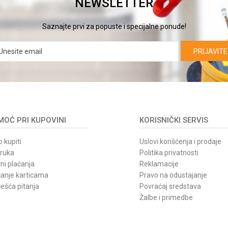
NEWSLETTER
Saznajte prvi za popuste i specijalne ponude!
PRIJAVITE
OĆ PRI KUPOVINI
KORISNIČKI SERVIS
 kupiti
Uslovi korišćenja i prodaje
oruka
Politika privatnosti
ni plaćanja
Reklamacije
ćanje karticama
Pravo na odustajanje
ešća pitanja
Povraćaj sredstava
Žalbe i primedbe