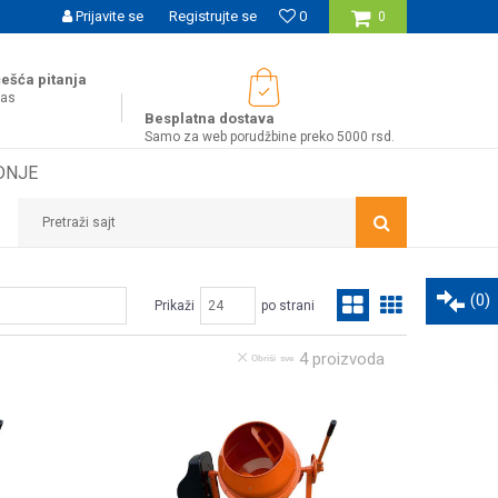
UĆNOST BESPLATNE ISPORUKE ZA WEB PORUDŽBINE!
Prijavite se
Registrujte se
0
0
ešća pitanja
nas
Besplatna dostava
Samo za web porudžbine preko 5000 rsd.
DNJE
Pretraži sajt
(
0
)
Prikaži
po strani
4
proizvoda
Obriši sve