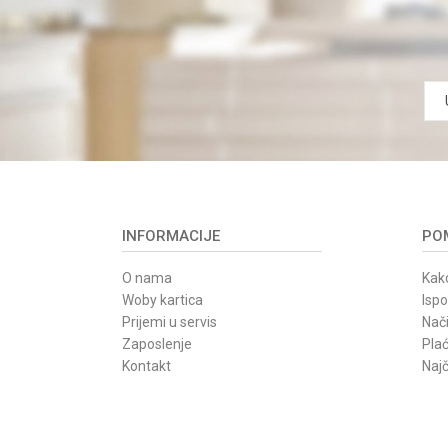
INFORMACIJE
POM
O nama
Kako
Woby kartica
Isp
Prijemi u servis
Nači
Zaposlenje
Pla
Kontakt
Najč