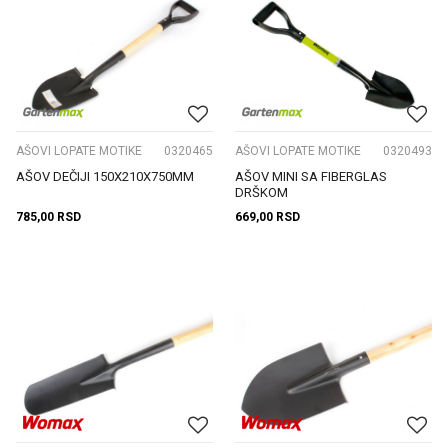
AŠOVI LOPATE MOTIKE
0320465
AŠOVI LOPATE MOTIKE
0320493
AŠOV DEČIJI 150X210X750MM
AŠOV MINI SA FIBERGLAS
DRŠKOM
785,00
RSD
669,00
RSD