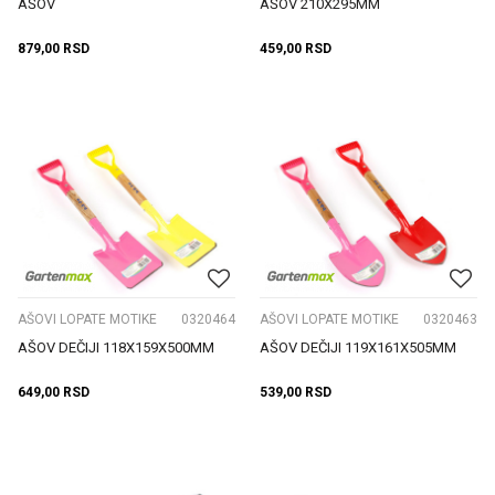
AŠOV
AŠOV 210X295MM
879,00
RSD
459,00
RSD
AŠOVI LOPATE MOTIKE
0320464
AŠOVI LOPATE MOTIKE
0320463
AŠOV DEČIJI 118X159X500MM
AŠOV DEČIJI 119X161X505MM
649,00
RSD
539,00
RSD