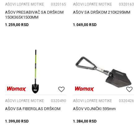
AŠOVI LOPATE MOTIKE
0320165
AŠOVI LOPATE MOTIKE
0320163
AŠOV PRESAĐIVAČ SA DRŠKOM
AŠOV SA DRŠKOM 210X295MM
150X365X1500MM
1.259,00
RSD
1.049,00
RSD
AŠOVI LOPATE MOTIKE
0320490
AŠOVI LOPATE MOTIKE
0320426
AŠOV SA FIBERGLAS DRŠKOM
AŠOV VOJNIČKI 595mm
1.399,00
RSD
1.384,00
RSD