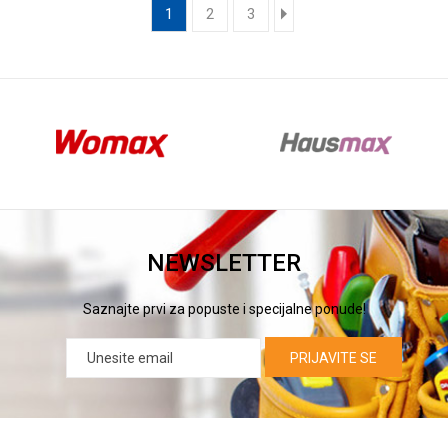
1
2
3
NEWSLETTER
Saznajte prvi za popuste i specijalne ponude!
PRIJAVITE SE