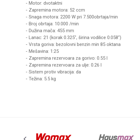
- Motor: dvotaktni
- Zapremina motora: 52 ccm
- Snaga motora: 2200 W pri 7.500obrtaja/min
- Broj obrtaja: 10.000 /min
- Dužina mača: 455 mm
- Lanac: 21 (korak 0.325", širina vodilice 0.058")
- Vrsta goriva: bezolovni benzin min 85 oktana
- Mešavina: 1:25
- Zapremina rezervoara za gorivo: 0.55 l
- Zapremina rezervoara za ulje: 0.26 l
- Sistem protiv vibracija: da
- Težina: 5.5 kg
UPUTSTVO ZA KORIŠĆENJE
Ime/Nadimak
Preuzmite uputstvo
Poruka