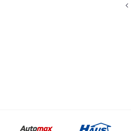
10.199,15
RSD
MOTORNE TESTERE
11.999,00
RSD
MOTORNA
TESTERA W-
KS 2200 B
BENZINSKA
LANČANA
Email