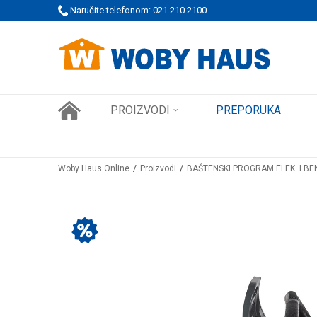
 PORUDŽBINE!
Naručite telefonom: 021 210 2100
SIGURNO PLAĆANJE PLATNIM KARTICAMA
PROIZVODI
PREPORUKA
Woby Haus Online
Proizvodi
BAŠTENSKI PROGRAM ELEK. I BE