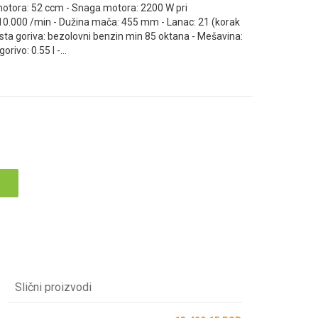
motora: 52 ccm - Snaga motora: 2200 W pri
: 10.000 /min - Dužina mača: 455 mm - Lanac: 21 (korak
 Vrsta goriva: bezolovni benzin min 85 oktana - Mešavina:
rivo: 0.55 l -
...
Slični proizvodi