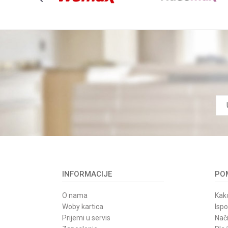
Anti-spam zaštita - izračunajte koliko je 9 - 4 :
POŠALJI
INFORMACIJE
POM
O nama
Kako
Woby kartica
Isp
Prijemi u servis
Nači