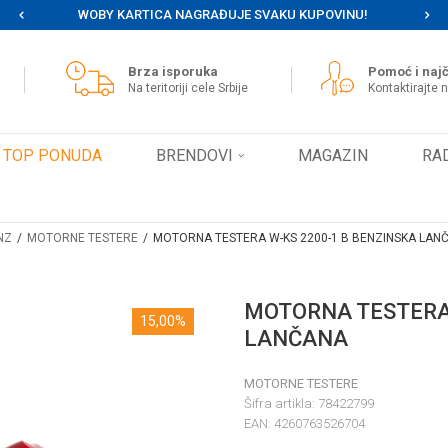
WOBY KARTICA NAGRAĐUJE SVAKU KUPOVINU!
MOG
Brza isporuka
Pomoć i najč
Na teritoriji cele Srbije
Kontaktirajte 
TOP PONUDA
BRENDOVI
MAGAZIN
RA
NZ
MOTORNE TESTERE
MOTORNA TESTERA W-KS 2200-1 B BENZINSKA LAN
MOTORNA TESTERA 
15,00
%
LANČANA
MOTORNE TESTERE
Šifra artikla:
78422799
EAN:
4260763526704