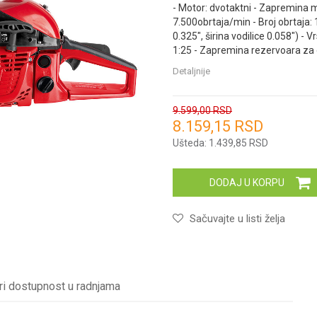
- Motor: dvotaktni - Zapremina 
7.500obrtaja/min - Broj obrtaja
0.325", širina vodilice 0.058") -
1:25 - Zapremina rezervoara za go
Detaljnije
9.599,00
RSD
8.159,15
RSD
Unesi količinu
Ušteda:
1.439,85
RSD
DODAJ U KORPU
Sačuvajte u listi želja
ri dostupnost u radnjama