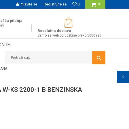
UĆNOST BESPLATNE ISPORUKE ZA WEB PORUDŽBINE!
Prijavite se
Registrujte se
0
0
ešća pitanja
nas
Besplatna dostava
Samo za web porudžbine preko 5000 rsd.
DNJE
Pretraži sajt
ČANA
W-KS 2200-1 B BENZINSKA