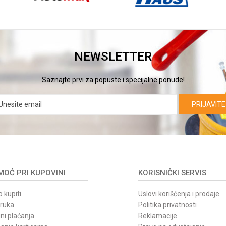
NEWSLETTER
Saznajte prvi za popuste i specijalne ponude!
PRIJAVITE
OĆ PRI KUPOVINI
KORISNIČKI SERVIS
 kupiti
Uslovi korišćenja i prodaje
oruka
Politika privatnosti
ni plaćanja
Reklamacije