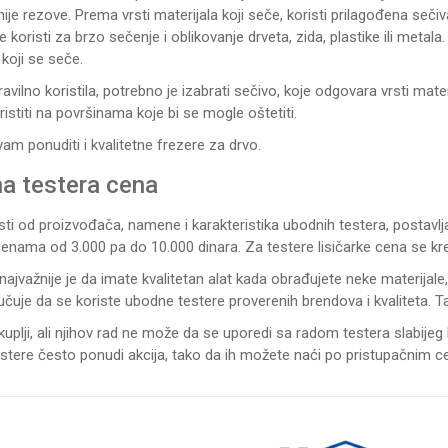
ije rezove. Prema vrsti materijala koji seče, koristi prilagođena seči
 se koristi za brzo sečenje i oblikovanje drveta, zida, plastike ili met
 koji se seče.
ravilno koristila, potrebno je izabrati sečivo, koje odgovara vrsti mater
ristiti na površinama koje bi se mogle oštetiti.
am ponuditi i
kvalitetne frezere za drvo
.
a testera cena
ti od proizvođača, namene i karakteristika ubodnih testera, postavlj
cenama od 3.000 pa do 10.000 dinara. Za testere lisičarke cena se kr
najvažnije je da imate kvalitetan alat kada obrađujete neke materija
čuje da se koriste ubodne testere proverenih brendova i kvaliteta. Tak
kuplji, ali njihov rad ne može da se uporedi sa radom testera slabijeg
stere često ponudi akcija, tako da ih možete naći po pristupačnim 