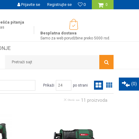
UĆNOST BESPLATNE ISPORUKE ZA WEB PORUDŽBINE!
Prijavite se
Registrujte se
0
0
ešća pitanja
nas
Besplatna dostava
Samo za web porudžbine preko 5000 rsd.
DNJE
Pretraži sajt
(
0
)
Prikaži
po strani
11
proizvoda
Obriši sve