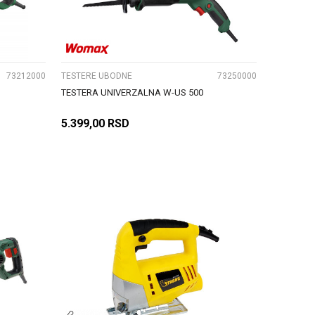
UPOREDI
73212000
TESTERE UBODNE
73250000
TESTERA UNIVERZALNA W-US 500
5.399,00
RSD
DODAJ U KORPU
UPOREDI