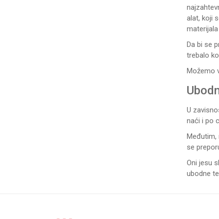
najzahtevn
alat, koji
materijala
Da bi se p
trebalo ko
Možemo v
Ubodn
U zavisnos
naći i po 
Međutim, 
se preporu
Oni jesu s
ubodne te