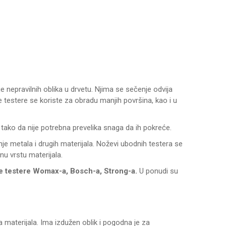
nepravilnih oblika u drvetu. Njima se sečenje odvija
e testere se koriste za obradu manjih površina, kao i u
tako da nije potrebna prevelika snaga da ih pokreće.
je metala i drugih materijala.
Noževi ubodnih testera
se
nu vrstu materijala.
 testere Womax-a, Bosch-a, Strong-a.
U ponudi su
ka materijala. Ima izdužen oblik i pogodna je za