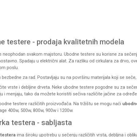
DODAJ U KORPU
DODAJ U KORPU
 testere - prodaja kvalitetnih modela
 je neophodan svakom majstoru. Ubodne testere su korisne za sečenje 
dnostavno. Spadaju u
električni alat
. Za razliku od
cirkulara za drvo
, ov
om poslu.
ezbedne za rad. Postavljaju su na površinu materijala koji se seče, 
čite vrste i debljine drveta. Neke ubodne testere pogodne su za sečen
ju i menjaju, tako da možete koristiti sečiva različite jačine za određe
bodne testere različitih proizvođača. Na tržištu se mogu naći
ubodne
age 400w, 500w, 800w, 900w i 1200w.
rka testera - sabljasta
 testera
ima široku upotrebu u sečenju različitih vrsta, debljina i obli