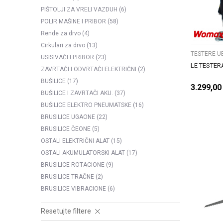
PIŠTOLJI ZA VRELI VAZDUH
(6)
POLIR MAŠINE I PRIBOR
(58)
Rende za drvo
(4)
Cirkulari za drvo
(13)
TESTERE U
USISIVAČI I PRIBOR
(23)
LE TESTER
ZAVRTAČI I ODVRTAČI ELEKTRIČNI
(2)
BUŠILICE
(17)
3.299,00
BUŠILICE I ZAVRTAČI AKU.
(37)
BUŠILICE ELEKTRO PNEUMATSKE
(16)
BRUSILICE UGAONE
(22)
BRUSILICE ČEONE
(5)
OSTALI ELEKTRIČNI ALAT
(15)
OSTALI AKUMULATORSKI ALAT
(17)
BRUSILICE ROTACIONE
(9)
BRUSILICE TRAČNE
(2)
BRUSILICE VIBRACIONE
(6)
Resetujte filtere