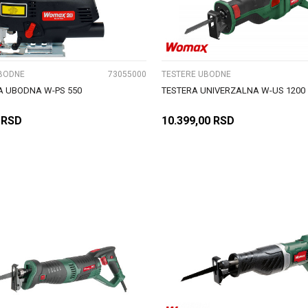
UPOREDI
UPOREDI
BODNE
73055000
TESTERE UBODNE
A UBODNA W-PS 550
TESTERA UNIVERZALNA W-US 1200
RSD
10.399,00
RSD
DODAJ U KORPU
DODAJ U KORPU
UPOREDI
UPOREDI