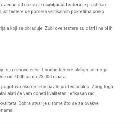
va. Jedan od naziva je i
sabljasta testera
je praktičan
ala. List testere se pomera vertikalnim pokretima preko
ijala koji se obrađuje. Zubi ove testere su oštri i ne bi ih
aju se i njihove cene. Ubodne testere slabijih se mogu
eće od 7.000 pa do 23.000 dinara.
le, pogotovo ako se time bavite profesionalno. Zbog toga
vi alati će vam doneti kvalitetan i efikasan rad.
 kvaliteta. Dobra stvar je u tome što se za ovakve
cenama.