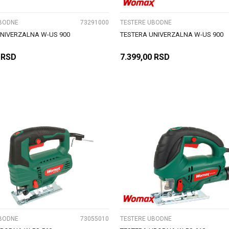
BODNE
73291000
TESTERE UBODNE
NIVERZALNA W-US 900
TESTERA UNIVERZALNA W-US 900
RSD
7.399,00
RSD
DODAJ U KORPU
DODAJ U KORPU
UPOREDI
UPOREDI
BODNE
73055010
TESTERE UBODNE