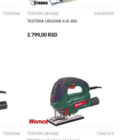
73290000
TESTERE UBODNE
030400055
TESTERA UBODNA SJS 400
2.799,00
RSD
DODAJ U KORPU
UPOREDI
73062000
TESTERE UBODNE
73081010