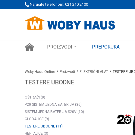
 PORUDŽBINE!
Naručite telefonom: 021 210 2100
SIGURNO PLAĆANJE PLATNIM KARTICAMA
PROIZVODI
PREPORUKA
Woby Haus Online
Proizvodi
ELEKTRIČNI ALAT
TESTERE UB
TESTERE UBODNE
OŠTRAČI
(9)
P20 SISTEM JEDNA BATERIJA
(36)
SISTEM JEDNA BATERIJA S20V
(10)
GLODALICE
(9)
TESTERE UBODNE
(11)
HEFTALICE
(3)