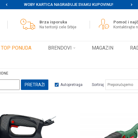
WOBY KARTICA NAGRAĐUJE SVAKU KUPOVINU!
MOG
Brza isporuka
Pomoć i najč
Na teritoriji cele Srbije
Kontaktirajte 
TOP PONUDA
BRENDOVI
MAGAZIN
RA
ODNE
PRETRAŽI
Autopretraga
Sortiraj