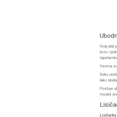
Ubodne
Ovaj alat
brzo i je
tapetarsk
Veoma su b
Seku razli
lako skida
Postoje u
modeli sn
Lisiča
Lisičarka