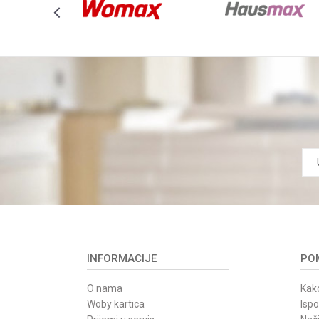
INFORMACIJE
POM
O nama
Kako
Woby kartica
Isp