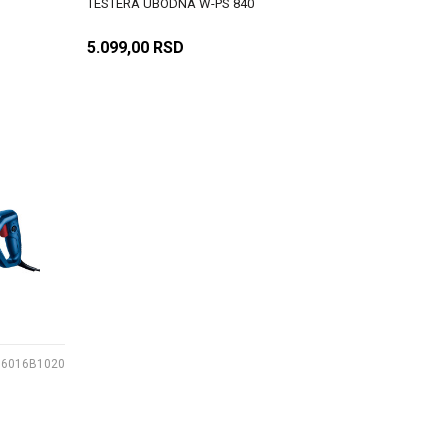
TESTERA UBODNA W-PS 840
5.099,00
RSD
DODAJ U KORPU
06016B1020