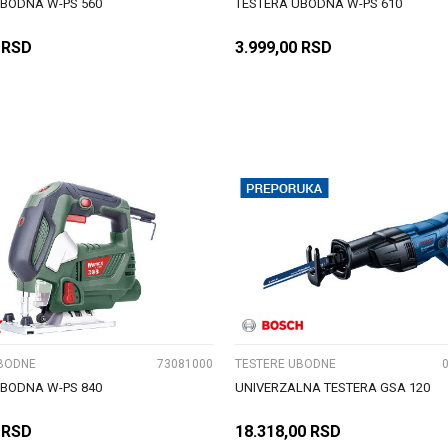
UBODNA W-PS 560
TESTERA UBODNA W-PS 610
RSD
3.999,00
RSD
DODAJ U KORPU
DODAJ U KORPU
UPOREDI
UPOREDI
BODNE
73081000
TESTERE UBODNE
UBODNA W-PS 840
UNIVERZALNA TESTERA GSA 120
RSD
18.318,00
RSD