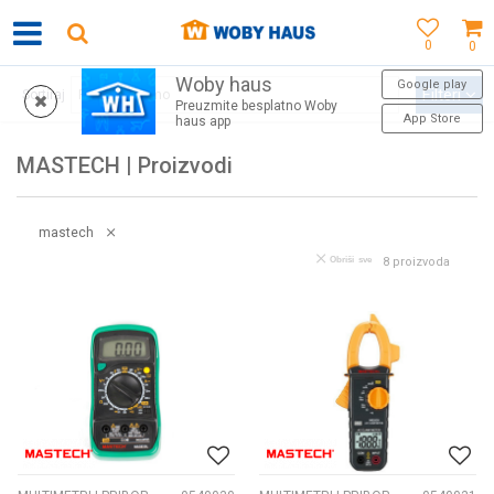
0
0
Woby haus
WOBY KARTICA NAGRAĐUJE SVAKU KUPOVINU!
Google play
Filteri
Sortiraj
Preuzmite besplatno Woby
App Store
haus app
MASTECH | Proizvodi
mastech
Obriši sve
8
proizvoda