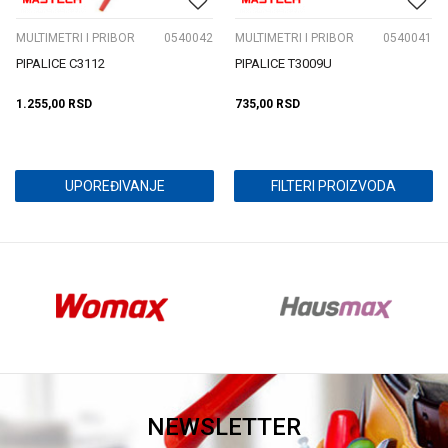
MULTIMETRI I PRIBOR
0540042
MULTIMETRI I PRIBOR
0540041
PIPALICE C3112
PIPALICE T3009U
1.255,00
RSD
735,00
RSD
UPOREĐIVANJE
FILTERI PROIZVODA
NEWSLETTER