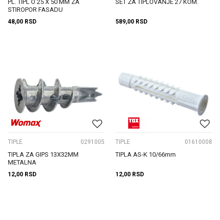
PL. TIPL O 25 X 50 MM ZA
SET ZA TIPLOVANJE 27 KOM.
STIROPOR FASADU
48,00
RSD
589,00
RSD
TIPLE
0291005
TIPLE
01610008
TIPLA ZA GIPS 13X32MM
TIPLA AS-K 10/66mm
METALNA
12,00
RSD
12,00
RSD