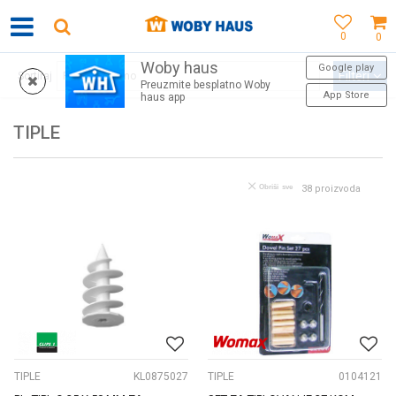
0
0
Woby haus
WOBY KARTICA NAGRAĐUJE SVAKU KUPOVINU!
Google play
Filteri
Sortiraj
Preuzmite besplatno Woby
App Store
haus app
TIPLE
Obriši sve
38
proizvoda
TIPLE
KL0875027
TIPLE
0104121