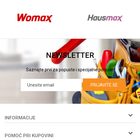
NEWSLETTER
Saznajte prvi za popuste i specijalne ponude!
PRIJAVITE SE
INFORMACIJE
O nama
POMOĆ PRI KUPOVINI
Woby kartica