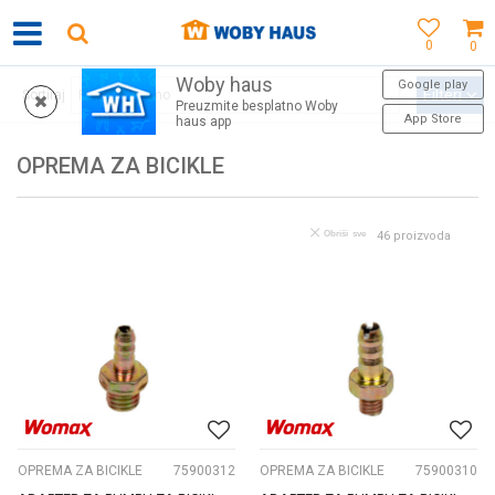
0
0
Woby haus
WOBY KARTICA NAGRAĐUJE SVAKU KUPOVINU!
Google play
Filteri
Sortiraj
Preuzmite besplatno Woby
App Store
haus app
OPREMA ZA BICIKLE
Obriši sve
46
proizvoda
OPREMA ZA BICIKLE
75900312
OPREMA ZA BICIKLE
75900310