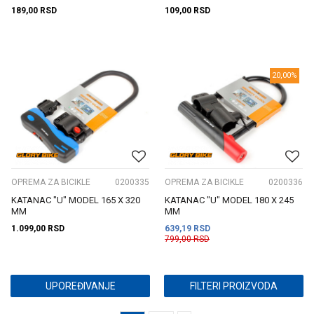
189,00
RSD
109,00
RSD
20,00
%
OPREMA ZA BICIKLE
0200335
OPREMA ZA BICIKLE
0200336
KATANAC "U" MODEL 165 X 320
KATANAC "U" MODEL 180 X 245
MM
MM
1.099,00
RSD
639,19
RSD
799,00
RSD
UPOREĐIVANJE
FILTERI PROIZVODA