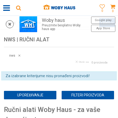
0
0
Woby haus
SIGURNO PLAĆANJE PLATNIM KARTICAMA
Google play
Filteri
Sortiraj
Preuzmite besplatno Woby
App Store
haus app
NWS | RUČNI ALAT
nws
Obriši sve
0
proizvoda
Za izabrane kriterijume nisu pronađeni proizvodi!
UPOREĐIVANJE
FILTERI PROIZVODA
Ručni alati Woby Haus - za vaše