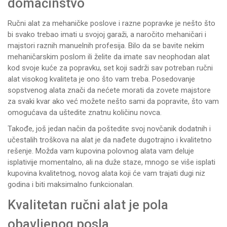
domaćinstvo
Ručni alat za mehaničke poslove i razne popravke je nešto što
bi svako trebao imati u svojoj garaži, a naročito mehaničari i
majstori raznih manuelnih profesija. Bilo da se bavite nekim
mehaničarskim poslom ili želite da imate sav neophodan alat
kod svoje kuće za popravku, set koji sadrži sav potreban ručni
alat visokog kvaliteta je ono što vam treba. Posedovanje
sopstvenog alata znači da nećete morati da zovete majstore
za svaki kvar ako već možete nešto sami da popravite, što vam
omogućava da uštedite znatnu količinu novca.
Takođe, još jedan način da poštedite svoj novčanik dodatnih i
učestalih troškova na alat je da nađete dugotrajno i kvalitetno
rešenje. Možda vam kupovina polovnog alata vam deluje
isplativije momentalno, ali na duže staze, mnogo se više isplati
kupovina kvalitetnog, novog alata koji će vam trajati dugi niz
godina i biti maksimalno funkcionalan.
Kvalitetan ručni alat je pola
obavljenog posla