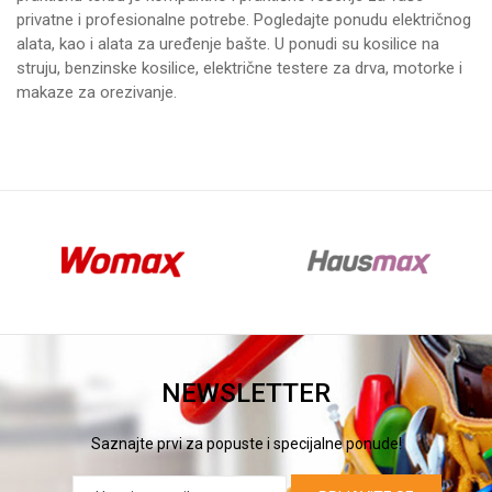
privatne i profesionalne potrebe. Pogledajte ponudu
električnog
alata
, kao i alata za uređenje bašte. U ponudi su
kosilice na
struju
,
benzinske kosilice
,
električne testere za drva
,
motorke
i
makaze za orezivanje
.
NEWSLETTER
Saznajte prvi za popuste i specijalne ponude!