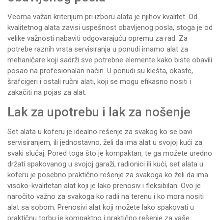
Veoma važan kriterijum pri izboru alata je njihov kvalitet. Od
kvalitetnog alata zavisi uspešnost obavljenog posla, stoga je od
velike važnosti nabaviti odgovarajuću opremu za rad. Za
potrebe raznih vrsta servisiranja u ponudi imamo alat za
mehaničare koji sadrži sve potrebne elemente kako biste obavili
posao na profesionalan način. U ponudi su
klešta
, okaste,
šrafcigeri
i ostali ručni alati, koji se mogu efikasno nositi i
zakačiti na
pojas za alat
.
Lak za upotrebu i lak za nošenje
Set alata
u koferu je idealno rešenje za svakog ko se bavi
servisiranjem, ili jednostavno, želi da ima alat u svojoj kući za
svaki slučaj. Pored toga što je kompaktan, te ga možete uredno
držati spakovanog u svojoj garaži, radionici ili kući, set alata u
koferu je posebno praktično rešenje za svakoga ko želi da ima
visoko-kvalitetan alat koji je lako prenosiv i fleksibilan. Ovo je
naročito važno za svakoga ko radii na terenu i ko mora nositi
alat sa sobom. Prenosivi alat koji možete lako spakovati u
praktičnu torbu je kompaktno i praktično rešenje za vaše