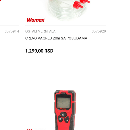
UPOREDI
0575914
OSTALI MERNI ALAT
0575920
A
CREVO VAGRES 20m SA POSUDAMA
1.299,00
RSD
DODAJ U KORPU
UPOREDI