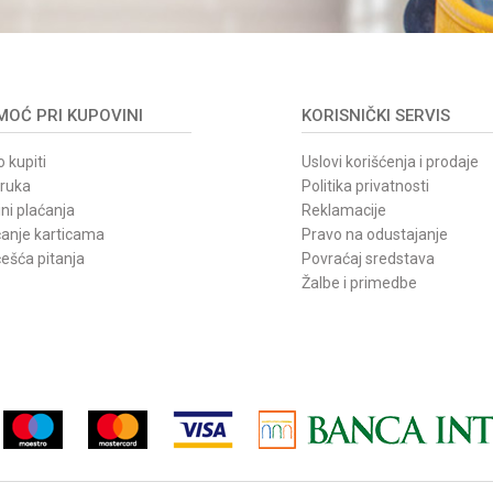
OĆ PRI KUPOVINI
KORISNIČKI SERVIS
 kupiti
Uslovi korišćenja i prodaje
oruka
Politika privatnosti
ni plaćanja
Reklamacije
ćanje karticama
Pravo na odustajanje
ešća pitanja
Povraćaj sredstava
Žalbe i primedbe