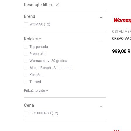
Resetujte filtere
Brend
WOMAX (12)
OSTALI MER
CREVO VA
Kolekcije
Top ponuda
999,00
R
Preporuka
Womax slavi 20 godina
Akcija Bosch - Super cena
Kosačice
Trimeri
Prikažite više
Cena
0 - 5.000 RSD (12)