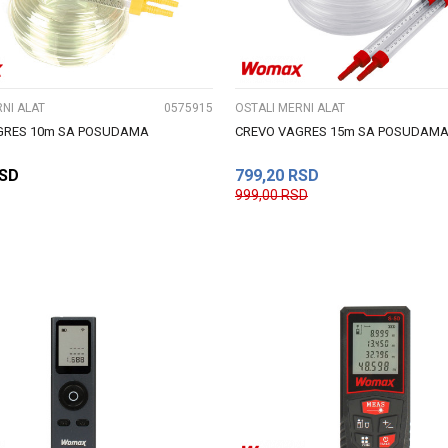
UPOREDI
UPOREDI
NI ALAT
0575915
OSTALI MERNI ALAT
GRES 10m SA POSUDAMA
CREVO VAGRES 15m SA POSUDAM
SD
799,20
RSD
999,00
RSD
DODAJ U KORPU
DODAJ U KORPU
UPOREDI
UPOREDI