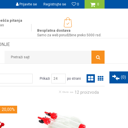
UĆNOST BESPLATNE ISPORUKE ZA WEB PORUDŽBINE!
Prijavite se
Registrujte se
0
0
ešća pitanja
nas
Besplatna dostava
Samo za web porudžbine preko 5000 rsd.
DNJE
Pretraži sajt
(
0
)
Prikaži
po strani
12
proizvoda
Obriši sve
20,00
%