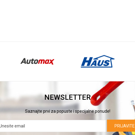
DODAJ U KORPU
DODAJ U KORPU
NEWSLETTER
Saznajte prvi za popuste i specijalne ponude!
PRIJAVITE