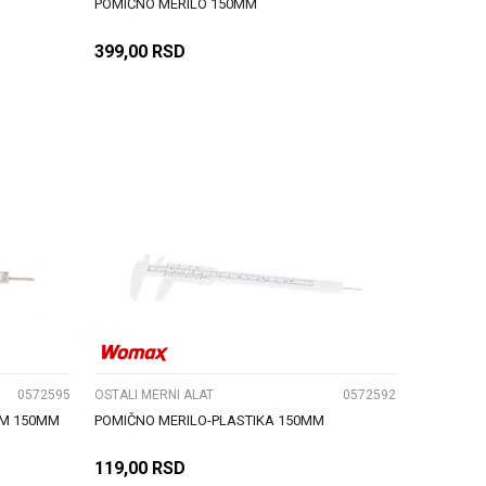
POMIČNO MERILO 150MM
399,00
RSD
DODAJ U KORPU
UPOREDI
0572595
OSTALI MERNI ALAT
0572592
OM 150MM
POMIČNO MERILO-PLASTIKA 150MM
119,00
RSD