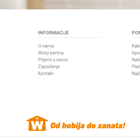
INFORMACIJE
POM
O nama
Kako
Woby kartica
Isp
Prijemi u servis
Nači
Zaposlenje
Pla
Kontakt
Najč