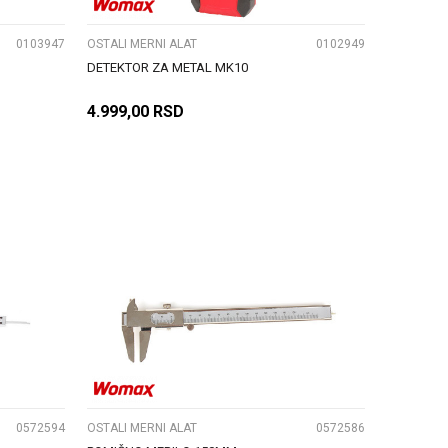
0103947
OSTALI MERNI ALAT
0102949
DETEKTOR ZA METAL MK10
4.999,00
RSD
DODAJ U KORPU
UPOREDI
0572594
OSTALI MERNI ALAT
0572586