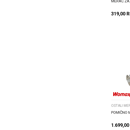
MERAČ ZA
319,00
R
OSTALI MER
POMIČNO M
1.699,00