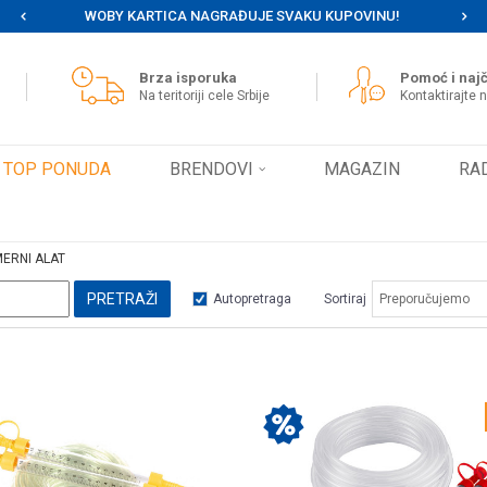
WOBY KARTICA NAGRAĐUJE SVAKU KUPOVINU!
MOG
Brza isporuka
Pomoć i najč
Na teritoriji cele Srbije
Kontaktirajte 
TOP PONUDA
BRENDOVI
MAGAZIN
RA
MERNI ALAT
PRETRAŽI
Autopretraga
Sortiraj