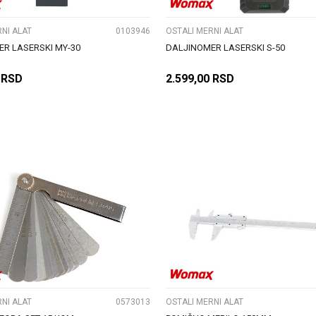
NI ALAT
0103946
OSTALI MERNI ALAT
R LASERSKI MY-30
DALJINOMER LASERSKI S-50
RSD
2.599,00
RSD
DODAJ U KORPU
DODAJ U KORPU
UPOREDI
UPOREDI
NI ALAT
0573013
OSTALI MERNI ALAT