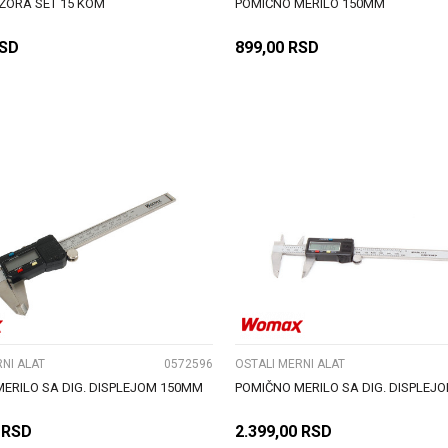
ZORA SET 15 KOM
POMIČNO MERILO 150MM
SD
899,00
RSD
DODAJ U KORPU
DODAJ U KORPU
UPOREDI
UPOREDI
NI ALAT
0572596
OSTALI MERNI ALAT
ERILO SA DIG. DISPLEJOM 150MM
POMIČNO MERILO SA DIG. DISPLEJ
RSD
2.399,00
RSD