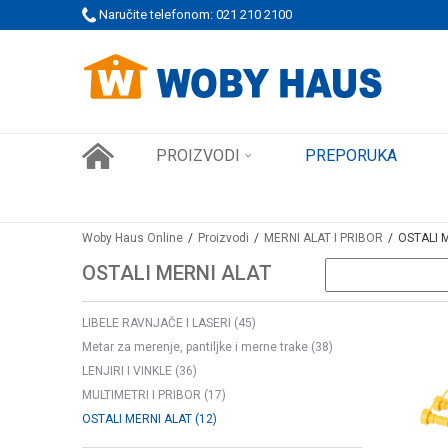
 PORUDŽBINE!
Naručite telefonom: 021 210 2100
SIGURNO PLAĆANJE PLATNIM KARTICAMA
PROIZVODI
PREPORUKA
Woby Haus Online
Proizvodi
MERNI ALAT I PRIBOR
OSTALI 
OSTALI MERNI ALAT
LIBELE RAVNJAČE I LASERI
(45)
Metar za merenje, pantiljke i merne trake
(38)
LENJIRI I VINKLE
(36)
MULTIMETRI I PRIBOR
(17)
OSTALI MERNI ALAT
(12)