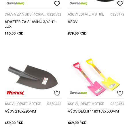
CREVA ZA VODU PRSKALICE I NASTAVCI
0320502
AŠOVI LOPATE MOTIKE
0320172
ADAPTER ZA SLAVINU 3/4"-1"-
AŠOV
LUX
115,00
RSD
879,00
RSD
AŠOVI LOPATE MOTIKE
0320442
AŠOVI LOPATE MOTIKE
0320464
AŠOV 210X295MM
AŠOV DEČIJI 118X159X500MM
459,00
RSD
649,00
RSD