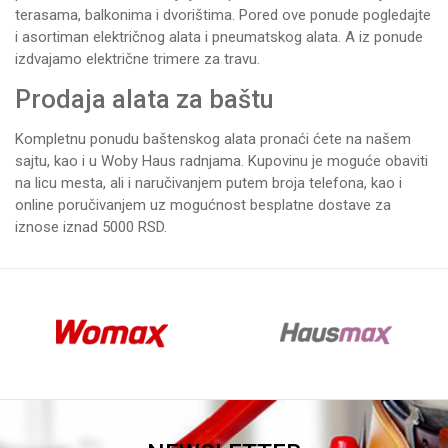
terasama, balkonima i dvorištima. Pored ove ponude pogledajte
i asortiman
električnog alata
i
pneumatskog alata
. A iz ponude
izdvajamo
električne trimere za travu
.
Prodaja alata za baštu
Kompletnu ponudu baštenskog alata pronaći ćete na našem
sajtu, kao i u Woby Haus
radnjama
. Kupovinu je moguće obaviti
na licu mesta, ali i naručivanjem putem broja telefona, kao i
online poručivanjem uz mogućnost besplatne dostave za
iznose iznad 5000 RSD.