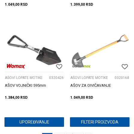
1.049,00
RSD
1.399,00
RSD
AŠOVI LOPATE MOTIKE
0320426
AŠOVI LOPATE MOTIKE
0320168
AŠOV VOJNIČKI 595mm
AŠOV ZA OIVIČAVANJE
1.384,00
RSD
1.049,00
RSD
UPOREĐIVANJE
FILTERI PROIZVODA