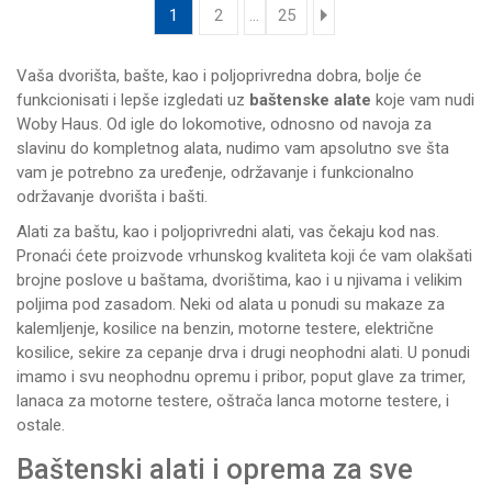
1
2
...
25
Vaša dvorišta, bašte, kao i poljoprivredna dobra, bolje će
funkcionisati i lepše izgledati uz
baštenske alate
koje vam nudi
Woby Haus. Od igle do lokomotive, odnosno od navoja za
slavinu do kompletnog alata, nudimo vam apsolutno sve šta
vam je potrebno za uređenje, održavanje i funkcionalno
održavanje dvorišta i bašti.
Alati za baštu, kao i poljoprivredni alati, vas čekaju kod nas.
Pronaći ćete proizvode vrhunskog kvaliteta koji će vam olakšati
brojne poslove u baštama, dvorištima, kao i u njivama i velikim
poljima pod zasadom. Neki od alata u ponudi su
makaze za
kalemljenje
,
kosilice na benzin
,
motorne testere
,
električne
kosilice
,
sekire za cepanje drva
i drugi neophodni alati. U ponudi
imamo i svu neophodnu opremu i pribor, poput
glave za trimer
,
lanaca za motorne testere,
oštrača lanca motorne testere
, i
ostale.
Baštenski alati i oprema za sve