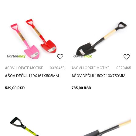
AŠOVI LOPATE MOTIKE
0320463
AŠOVI LOPATE MOTIKE
0320465
AŠOV DEČIJI 119X161X505MM
AŠOV DEČIJI 150X210X750MM
539,00
RSD
785,00
RSD