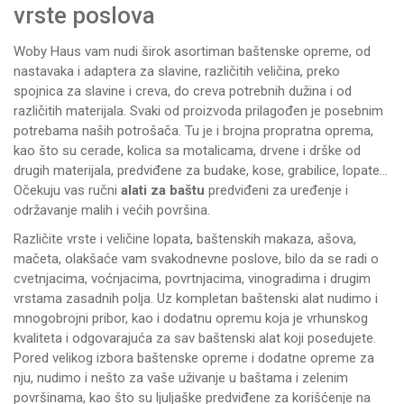
vrste poslova
Woby Haus
vam nudi širok asortiman baštenske opreme, od
nastavaka i adaptera za slavine, različitih veličina, preko
spojnica za slavine i creva, do creva potrebnih dužina i od
različitih materijala. Svaki od proizvoda prilagođen je posebnim
potrebama naših potrošača. Tu je i brojna propratna oprema,
kao što su cerade, kolica sa motalicama, drvene i drške od
drugih materijala, predviđene za budake, kose, grabilice, lopate...
Očekuju vas ručni
alati za baštu
predviđeni za uređenje i
održavanje malih i većih površina.
Različite vrste i veličine lopata, baštenskih makaza, ašova,
mačeta, olakšaće vam svakodnevne poslove, bilo da se radi o
cvetnjacima, voćnjacima, povrtnjacima, vinogradima i drugim
vrstama zasadnih polja. Uz kompletan baštenski alat nudimo i
mnogobrojni pribor, kao i dodatnu opremu koja je vrhunskog
kvaliteta i odgovarajuća za sav baštenski alat koji posedujete.
Pored velikog izbora baštenske opreme i dodatne opreme za
nju, nudimo i nešto za vaše uživanje u baštama i zelenim
površinama, kao što su ljuljaške predviđene za korišćenje na