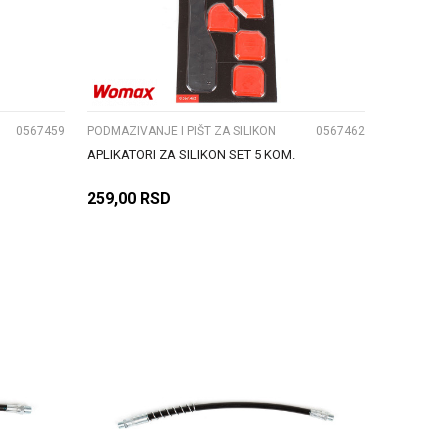
UPOREDI
0567459
PODMAZIVANJE I PIŠT ZA SILIKON
0567462
APLIKATORI ZA SILIKON SET 5 KOM.
259,00
RSD
DODAJ U KORPU
UPOREDI