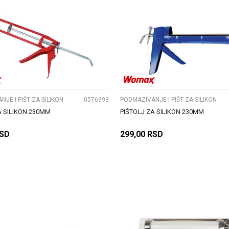
UPOREDI
UPOREDI
JE I PIŠT ZA SILIKON
0576993
PODMAZIVANJE I PIŠT ZA SILIKON
A SILIKON 230MM
PIŠTOLJ ZA SILIKON 230MM
SD
299,00
RSD
DODAJ U KORPU
DODAJ U KORPU