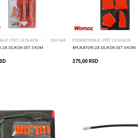
UPOREDI
UPOREDI
JE I PIŠT ZA SILIKON
0567468
PODMAZIVANJE I PIŠT ZA SILIKON
 ZA SILIKON SET 3 KOM.
APLIKATORI ZA SILIKON SET 4 KOM.
SD
275,00
RSD
DODAJ U KORPU
DODAJ U KORPU
UPOREDI
UPOREDI