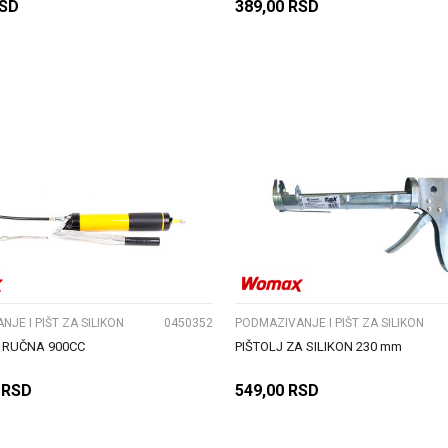
SD
389,00
RSD
DODAJ U KORPU
DODAJ U KORPU
UPOREDI
UPOREDI
JE I PIŠT ZA SILIKON
0450352
PODMAZIVANJE I PIŠT ZA SILIKON
 RUČNA 900CC
PIŠTOLJ ZA SILIKON 230 mm
RSD
549,00
RSD