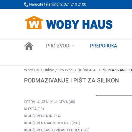
 PORUDŽBINE!
Naručite telefonom: 021 210 2100
SIGURNO PLAĆANJE PLATNIM KARTICAMA
PROIZVODI
PREPORUKA
Woby Haus Online
Proizvodi
RUČNI ALAT
PODMAZIVANJE I P
PODMAZIVANJE I PIŠT ZA SILIKON
SETOVI ALATA I KLJUČEVA
(48)
KLEŠTA
(99)
KLJUČEVI USADNI
(64)
KLJUČEVI NASADNI CEVASTI
(201)
KLJUČEVI OKASTO VILASTI PODES
(146)