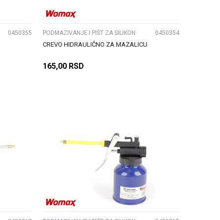
0450355
PODMAZIVANJE I PIŠT ZA SILIKON
0450354
CREVO HIDRAULIČNO ZA MAZALICU
165,00
RSD
DODAJ U KORPU
UPOREDI