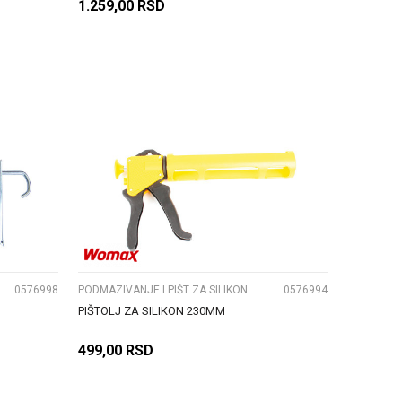
1.259,00
RSD
DODAJ U KORPU
UPOREDI
0576998
PODMAZIVANJE I PIŠT ZA SILIKON
0576994
PIŠTOLJ ZA SILIKON 230MM
499,00
RSD