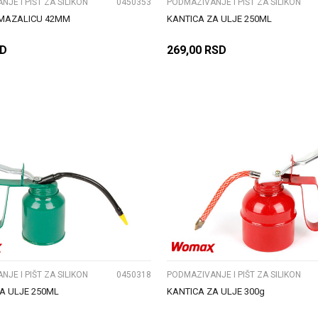
JE I PIŠT ZA SILIKON
0450353
PODMAZIVANJE I PIŠT ZA SILIKON
 MAZALICU 42MM
KANTICA ZA ULJE 250ML
D
269,00
RSD
DODAJ U KORPU
DODAJ U KORPU
UPOREDI
UPOREDI
JE I PIŠT ZA SILIKON
0450318
PODMAZIVANJE I PIŠT ZA SILIKON
A ULJE 250ML
KANTICA ZA ULJE 300g