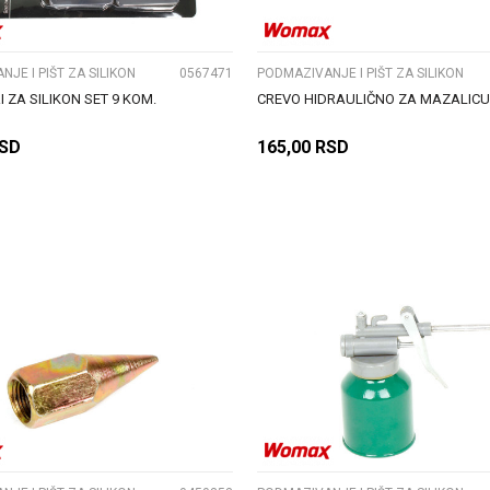
JE I PIŠT ZA SILIKON
0567471
PODMAZIVANJE I PIŠT ZA SILIKON
 ZA SILIKON SET 9 KOM.
CREVO HIDRAULIČNO ZA MAZALICU
SD
165,00
RSD
DODAJ U KORPU
DODAJ U KORPU
UPOREDI
UPOREDI