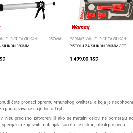
UPOREDI
UPOREDI
JE I PIŠT ZA SILIKON
0576981
PODMAZIVANJE I PIŠT ZA SILIKON
A SILIKON 380MM
PIŠTOLJ ZA SILIKON 380MM SET
SD
1.499,00
RSD
DODAJ U KORPU
DODAJ U KORPU
nudi ćete pronaći opremu vrhunskog kvaliteta, a koja je neophodna i 
za podmazivanje su jedne od njih.
vi nisu precizno zatvoreni ili ako se metalni delovi ne pomeraju
specijalnih zaptivnih materijala kao što je silikon, ulje ili pur pena.