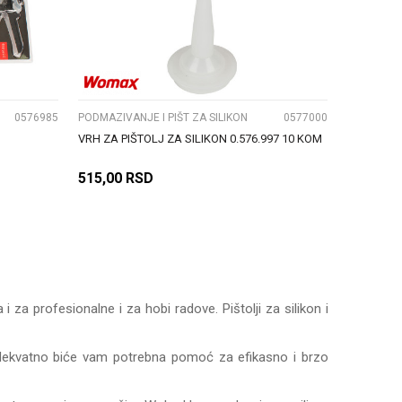
UPOREDI
0576985
PODMAZIVANJE I PIŠT ZA SILIKON
0577000
VRH ZA PIŠTOLJ ZA SILIKON 0.576.997 10 KOM
515,00
RSD
DODAJ U KORPU
za profesionalne i za hobi radove. Pištolji za silikon i
 adekvatno biće vam potrebna pomoć za efikasno i brzo