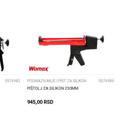
DODAJ U KORPU
UPOREDI
0576982
PODMAZIVANJE I PIŠT ZA SILIKON
0576980
PIŠTOLJ ZA SILIKON 230MM
945,00
RSD
DODAJ U KORPU