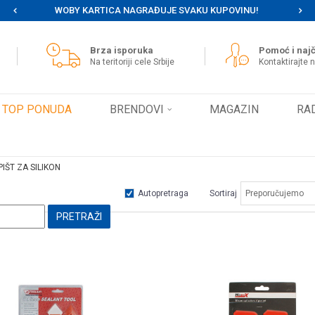
WOBY KARTICA NAGRAĐUJE SVAKU KUPOVINU!
MOG
Brza isporuka
Pomoć i najč
Na teritoriji cele Srbije
Kontaktirajte 
TOP PONUDA
BRENDOVI
MAGAZIN
RA
IŠT ZA SILIKON
Autopretraga
Sortiraj
PRETRAŽI