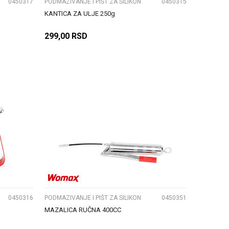
0450317
PODMAZIVANJE I PIŠT ZA SILIKON
0450315
KANTICA ZA ULJE 250g
299,00
RSD
DODAJ U KORPU
UPOREDI
0450316
PODMAZIVANJE I PIŠT ZA SILIKON
0450351
MAZALICA RUČNA 400CC