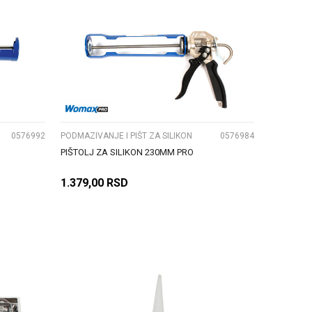
UPOREDI
0576992
PODMAZIVANJE I PIŠT ZA SILIKON
0576984
PIŠTOLJ ZA SILIKON 230MM PRO
1.379,00
RSD
DODAJ U KORPU