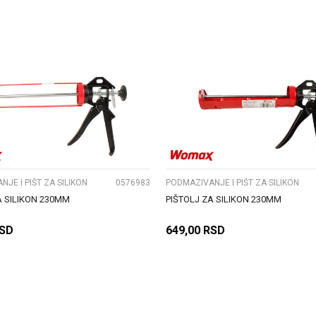
DODAJ U KORPU
DODAJ U KORPU
UPOREDI
UPOREDI
JE I PIŠT ZA SILIKON
0576983
PODMAZIVANJE I PIŠT ZA SILIKON
A SILIKON 230MM
PIŠTOLJ ZA SILIKON 230MM
SD
649,00
RSD
DODAJ U KORPU
DODAJ U KORPU