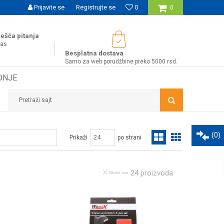
UĆNOST BESPLATNE ISPORUKE ZA WEB PORUDŽBINE!
Prijavite se
Registrujte se
0
0
ešća pitanja
nas
Besplatna dostava
Samo za web porudžbine preko 5000 rsd.
DNJE
Pretraži sajt
(
0
)
Prikaži
po strani
24
proizvoda
Obriši sve