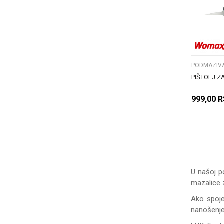
PODMAZIVAN
PIŠTOLJ Z
999,00
R
U našoj po
mazalice 
Ako spoje
nanošenje 