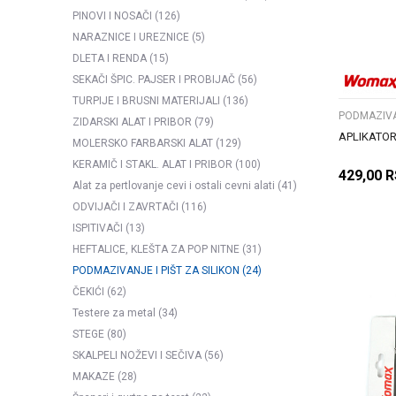
PINOVI I NOSAČI
(126)
NARAZNICE I UREZNICE
(5)
DLETA I RENDA
(15)
SEKAČI ŠPIC. PAJSER I PROBIJAČ
(56)
TURPIJE I BRUSNI MATERIJALI
(136)
PODMAZIVAN
ZIDARSKI ALAT I PRIBOR
(79)
APLIKATORI
MOLERSKO FARBARSKI ALAT
(129)
KERAMIČ I STAKL. ALAT I PRIBOR
(100)
429,00
R
Alat za pertlovanje cevi i ostali cevni alati
(41)
ODVIJAČI I ZAVRTAČI
(116)
ISPITIVAČI
(13)
HEFTALICE, KLEŠTA ZA POP NITNE
(31)
PODMAZIVANJE I PIŠT ZA SILIKON
(24)
ČEKIĆI
(62)
Testere za metal
(34)
STEGE
(80)
SKALPELI NOŽEVI I SEČIVA
(56)
MAKAZE
(28)