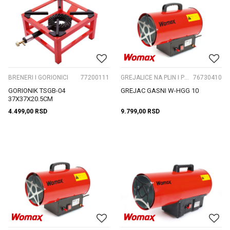
BRENERI I GORIONICI
77200111
GREJALICE NA PLIN I PLINSKI TOPOVI
76730410
GORIONIK TSGB-04
GREJAC GASNI W-HGG 10
37X37X20.5CM
4.499,00
RSD
9.799,00
RSD