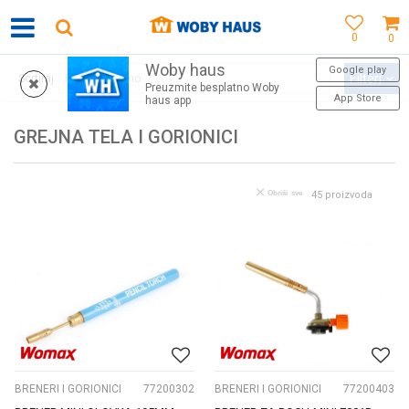
0
0
Woby haus
WOBY KARTICA NAGRAĐUJE SVAKU KUPOVINU!
Google play
Filteri
Sortiraj
Preuzmite besplatno Woby
App Store
haus app
GREJNA TELA I GORIONICI
Obriši sve
45
proizvoda
BRENERI I GORIONICI
77200302
BRENERI I GORIONICI
77200403