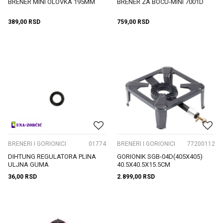
BRENER MINI OLOVKA 195MM
BRENER ZA BOCU-MINI 7001D
389,00
RSD
759,00
RSD
BRENERI I GORIONICI
01774
BRENERI I GORIONICI
77200112
DIHTUNG REGULATORA PLINA
GORIONIK SGB-04D(405X405)
ULJNA GUMA
40.5X40.5X15.5CM
36,00
RSD
2.899,00
RSD