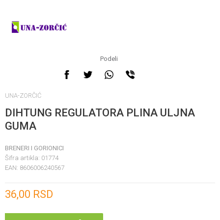
Podeli
UNA-ZORČIĆ
DIHTUNG REGULATORA PLINA ULJNA
GUMA
BRENERI I GORIONICI
Šifra artikla:
01774
EAN:
8606006240567
Unesi količinu
36,00
RSD