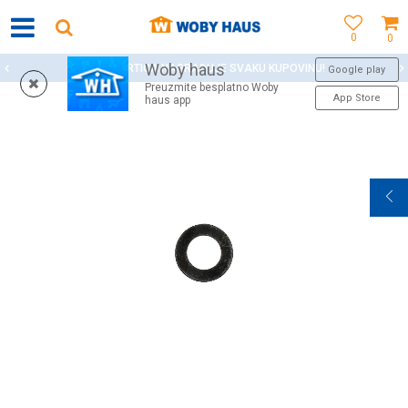
0
0
Woby haus
WOBY KARTICA NAGRAĐUJE SVAKU KUPOVINU!
Google play
Preuzmite besplatno Woby
App Store
haus app