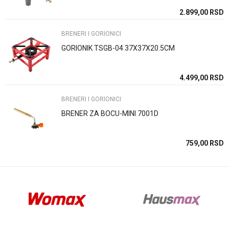
SD
2.899,00
RSD
BRENERI I GORIONICI
GORIONIK TSGB-04 37X37X20.5CM
Anti-spam zaštita - izračunajte koliko je 4 + 1 :
SD
4.499,00
RSD
BRENERI I GORIONICI
POŠALJI
BRENER ZA BOCU-MINI 7001D
SD
759,00
RSD