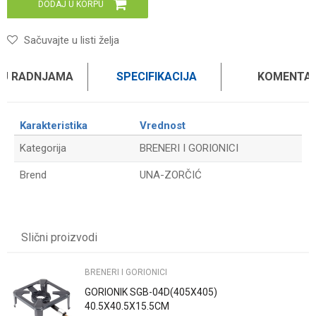
DODAJ U KORPU
Sačuvajte u listi želja
 U RADNJAMA
SPECIFIKACIJA
KOMENTAR
Karakteristika
Vrednost
Kategorija
BRENERI I GORIONICI
Brend
UNA-ZORČIĆ
Ime/Nadimak
Slični proizvodi
Email
BRENERI I GORIONICI
GORIONIK SGB-04D(405X405)
Poruka
40.5X40.5X15.5CM