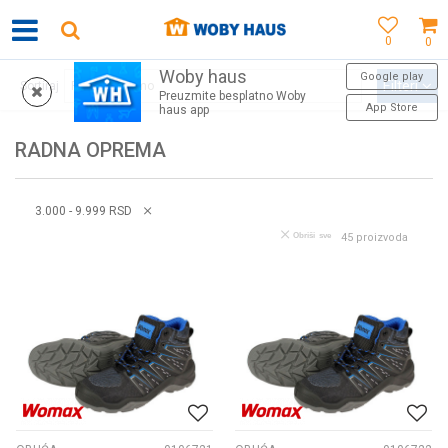
0
0
Woby haus
WOBY KARTICA NAGRAĐUJE SVAKU KUPOVINU!
Google play
Filteri
Sortiraj
Preuzmite besplatno Woby
App Store
haus app
RADNA OPREMA
3.000 - 9.999 RSD
Obriši sve
45
proizvoda