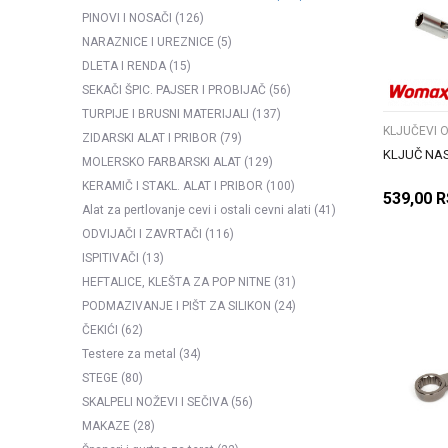
PINOVI I NOSAČI
(126)
NARAZNICE I UREZNICE
(5)
DLETA I RENDA
(15)
SEKAČI ŠPIC. PAJSER I PROBIJAČ
(56)
TURPIJE I BRUSNI MATERIJALI
(137)
KLJUČEVI 
ZIDARSKI ALAT I PRIBOR
(79)
KLJUČ NAS
MOLERSKO FARBARSKI ALAT
(129)
KERAMIČ I STAKL. ALAT I PRIBOR
(100)
539,00
R
Alat za pertlovanje cevi i ostali cevni alati
(41)
ODVIJAČI I ZAVRTAČI
(116)
ISPITIVAČI
(13)
HEFTALICE, KLEŠTA ZA POP NITNE
(31)
PODMAZIVANJE I PIŠT ZA SILIKON
(24)
ČEKIĆI
(62)
Testere za metal
(34)
STEGE
(80)
SKALPELI NOŽEVI I SEČIVA
(56)
MAKAZE
(28)