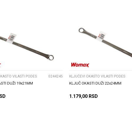
DODAJ U KORPU
DODAJ U KORPU
UPOREDI
UPOREDI
OKASTO VILASTI PODES
0244245
KLJUČEVI OKASTO VILASTI PODES
STI DUŽI 19x21MM
KLJUČ OKASTI DUŽI 22x24MM
SD
1.179,00
RSD
DODAJ U KORPU
DODAJ U KORPU