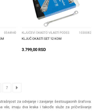
UPOREDI
0544940
KLJUČEVI OKASTO VILASTI PODES
1030082
KOM
KLJUČ OKASTI SET 12 KOM
3.799,00
RSD
DODAJ U KORPU
7
utrašnjost za odvijanje i zavijanje šestougaonih šrafova.
na vile, imaju dva kraka i takođe služe za pričvršivanje