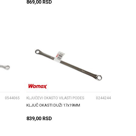
869,00
RSD
DODAJ U KORPU
UPOREDI
0544065
KLJUČEVI OKASTO VILASTI PODES
0244244
KLJUČ OKASTI DUŽI 17x19MM
839,00
RSD