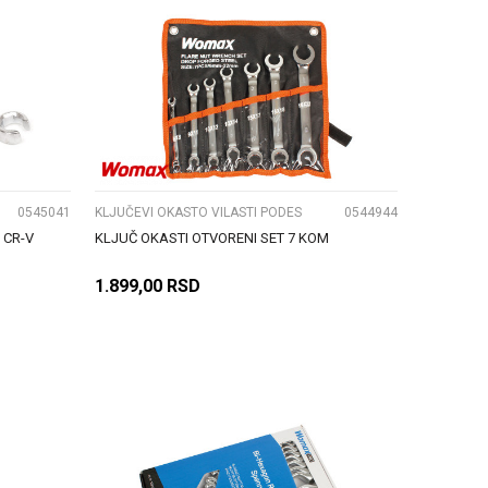
UPOREDI
0545041
KLJUČEVI OKASTO VILASTI PODES
0544944
 CR-V
KLJUČ OKASTI OTVORENI SET 7 KOM
1.899,00
RSD
DODAJ U KORPU