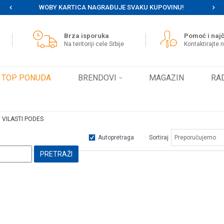
WOBY KARTICA NAGRAĐUJE SVAKU KUPOVINU!
MOG
Brza isporuka
Pomoć i najč
Na teritoriji cele Srbije
Kontaktirajte 
TOP PONUDA
BRENDOVI
MAGAZIN
RA
 VILASTI PODES
Autopretraga
Sortiraj
PRETRAŽI