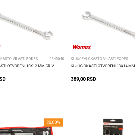
UPOREDI
UPOREDI
OKASTO VILASTI PODES
0545040
KLJUČEVI OKASTO VILASTI PODES
STI OTVORENI 10X12 MM CR-V
KLJUČ OKASTI OTVORENI 13X14 MM
SD
389,00
RSD
DODAJ U KORPU
DODAJ U KORPU
20,00
%