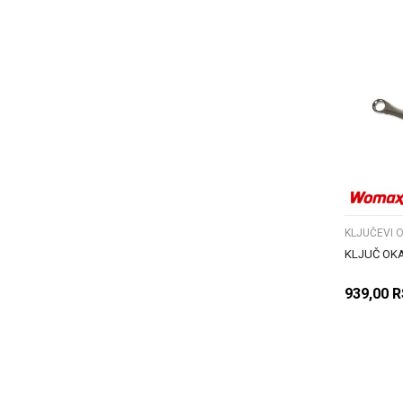
KLJUČEVI 
KLJUČ OKA
939,00
R