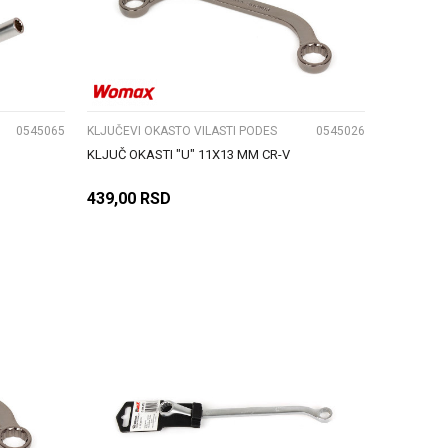
UPOREDI
0545065
KLJUČEVI OKASTO VILASTI PODES
0545026
KLJUČ OKASTI "U" 11X13 MM CR-V
439,00
RSD
DODAJ U KORPU
UPOREDI