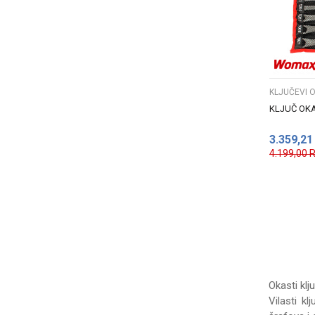
KLJUČEVI 
KLJUČ OKA
3.359,21
4.199,00
Okasti klj
Vilasti k