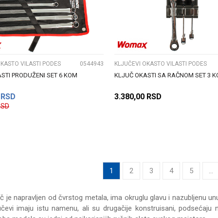
UPOREDI
UPOREDI
OKASTO VILASTI PODES
0544943
KLJUČEVI OKASTO VILASTI PODES
STI PRODUŽENI SET 6 KOM
KLJUČ OKASTI SA RAČNOM SET 3 
RSD
3.380,00
RSD
RSD
DODAJ U KORPU
DODAJ U KORPU
1
2
3
4
5
...
uč je napravljen od čvrstog metala, ima okruglu glavu i nazubljenu un
ljučevi imaju istu namenu, ali su drugačije konstruisani, podsećaju 