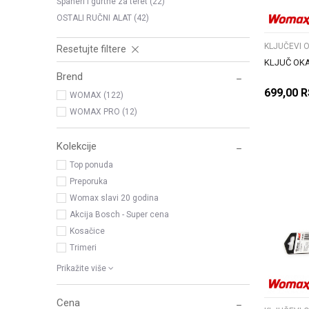
Španeri i gurtne za teret
(22)
OSTALI RUČNI ALAT
(42)
KLJUČEVI 
Resetujte filtere
KLJUČ OKA
Brend
699,00
R
WOMAX (122)
WOMAX PRO (12)
Kolekcije
Top ponuda
Preporuka
Womax slavi 20 godina
Akcija Bosch - Super cena
Kosačice
Trimeri
Prikažite više
Cena