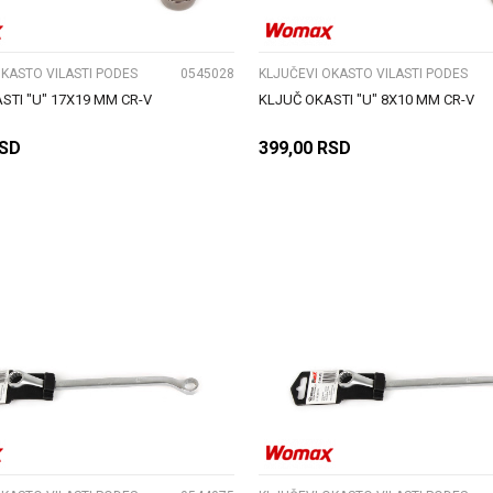
OKASTO VILASTI PODES
0545028
KLJUČEVI OKASTO VILASTI PODES
STI "U" 17X19 MM CR-V
KLJUČ OKASTI "U" 8X10 MM CR-V
SD
399,00
RSD
DODAJ U KORPU
DODAJ U KORPU
UPOREDI
UPOREDI