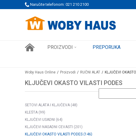
 PORUDŽBINE!
Naručite telefonom: 021 210 2100
SIGURNO PLAĆANJE PLATNIM KARTICAMA
PROIZVODI
PREPORUKA
Woby Haus Online
Proizvodi
RUČNI ALAT
KLJUČEVI OKASTO
KLJUČEVI OKASTO VILASTI PODES
SETOVI ALATA I KLJUČEVA
(48)
KLEŠTA
(99)
KLJUČEVI USADNI
(64)
KLJUČEVI NASADNI CEVASTI
(201)
KLJUČEVI OKASTO VILASTI PODES
(146)