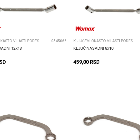
UPOREDI
UPOREDI
OKASTO VILASTI PODES
0545066
KLJUČEVI OKASTO VILASTI PODES
ADNI 12x13
KLJUČ NASADNI 8x10
SD
459,00
RSD
DODAJ U KORPU
DODAJ U KORPU
UPOREDI
UPOREDI