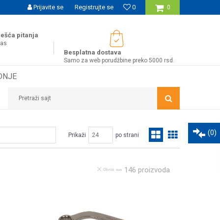
UĆNOST BESPLATNE ISPORUKE ZA WEB PORUDŽBINE!
Prijavite se
Registrujte se
0
0
ešća pitanja
nas
Besplatna dostava
Samo za web porudžbine preko 5000 rsd.
DNJE
Pretraži sajt
(
0
)
Prikaži
po strani
146
proizvoda
Obriši sve