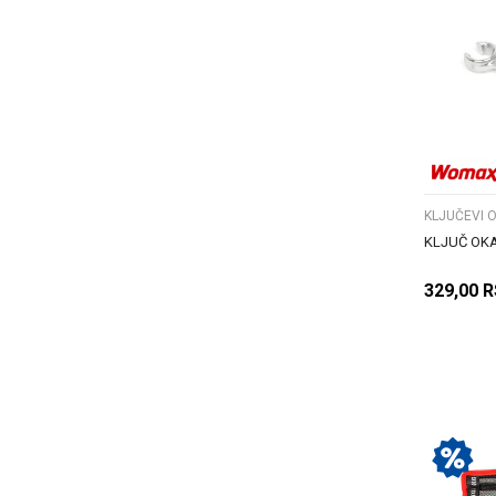
KLJUČEVI 
KLJUČ OKA
329,00
R