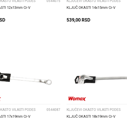
OKASTO VILASTI PODES
0544075
KLJUČEVI OKASTO VILASTI PODES
STI 12x13mm Cr-V
KLJUČ OKASTI 14x15mm Cr-V
SD
539,00
RSD
DODAJ U KORPU
DODAJ U KORPU
UPOREDI
UPOREDI
OKASTO VILASTI PODES
0544087
KLJUČEVI OKASTO VILASTI PODES
STI 17x19mm Cr-V
KLJUČ OKASTI 18x19mm Cr-V