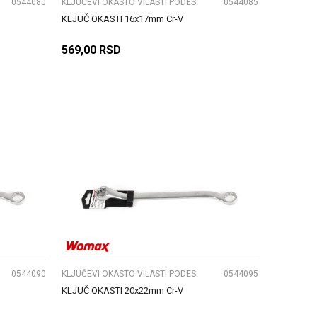
0544080
KLJUČEVI OKASTO VILASTI PODES
0544085
KLJUČ OKASTI 16x17mm Cr-V
569,00
RSD
DODAJ U KORPU
UPOREDI
0544090
KLJUČEVI OKASTO VILASTI PODES
0544095
KLJUČ OKASTI 20x22mm Cr-V