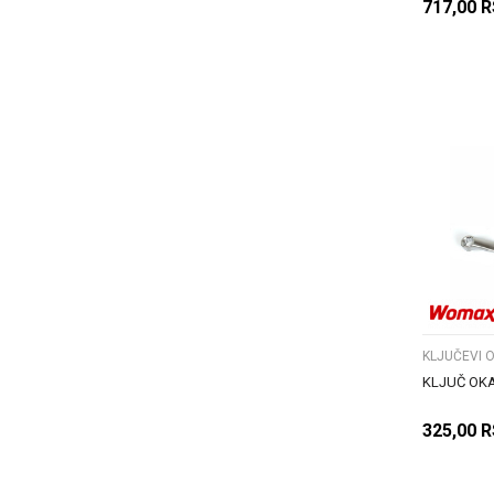
717,00
R
KLJUČEVI 
KLJUČ OKA
325,00
R