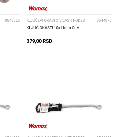
0545025
KLJUČEVI OKASTO VILASTI PODES
0544070
KLJUČ OKASTI 10x11mm Cr-V
379,00
RSD
DODAJ U KORPU
UPOREDI