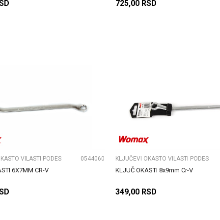
SD
725,00
RSD
DODAJ U KORPU
DODAJ U KORPU
UPOREDI
UPOREDI
OKASTO VILASTI PODES
0544060
KLJUČEVI OKASTO VILASTI PODES
STI 6X7MM CR-V
KLJUČ OKASTI 8x9mm Cr-V
SD
349,00
RSD