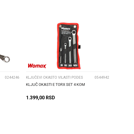
DODAJ U KORPU
UPOREDI
0244246
KLJUČEVI OKASTO VILASTI PODES
0544942
KLJUČ OKASTI E TORX SET 4 KOM
1.399,00
RSD
DODAJ U KORPU