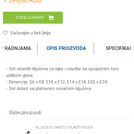
1.399,00
RSD
DODAJ U KORPU
Sačuvajte u listi želja
 U RADNJAMA
OPIS PROIZVODA
SPECIFIKAC
- Set okastih ključeva za vijke i navrtke sa spoljašnim torx
oblikom glave
- Dimenzije: E6 x E8, E10 x E12, E14 x E18, E20 x E24
- Set dolazi sa platnenim nosačem ključeva
Karakteristika
Vrednost
Ime/Nadimak
Kategorija
KLJUČEVI OKASTO VILASTI PODES
Slični proizvodi
Brend
WOMAX
Email
KLJUČEVI OKASTO VILASTI PODES