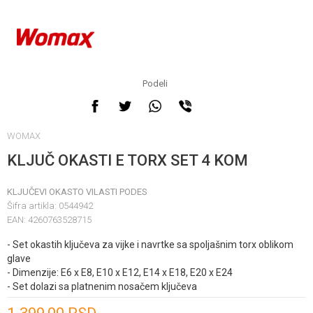
Podeli
WOMAX
KLJUČ OKASTI E TORX SET 4 KOM
KLJUČEVI OKASTO VILASTI PODES
Šifra artikla:
0544942
EAN:
4260763528715
- Set okastih ključeva za vijke i navrtke sa spoljašnim torx oblikom
glave
- Dimenzije: E6 x E8, E10 x E12, E14 x E18, E20 x E24
- Set dolazi sa platnenim nosačem ključeva
Unesi količinu