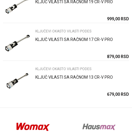
KLJUČ VILASTI SA RAČNOM 19 CR-V PRO
Poruka
SD
999,00
RSD
KLJUČEVI OKASTO VILASTI PODES
KLJUČ VILASTI SA RAČNOM 17 CR-V PRO
Anti-spam zaštita - izračunajte koliko je 9 - 4 :
SD
879,00
RSD
KLJUČEVI OKASTO VILASTI PODES
POŠALJI
KLJUČ VILASTI SA RAČNOM 13 CR-V PRO
SD
679,00
RSD