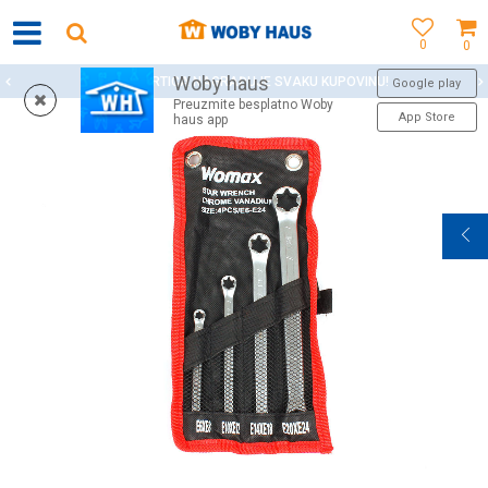
0
0
Woby haus
WOBY KARTICA NAGRAĐUJE SVAKU KUPOVINU!
Google play
Preuzmite besplatno Woby
App Store
haus app