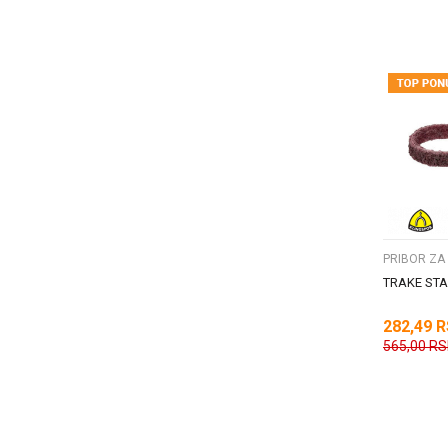
PRIBOR ZA
TRAKE ST
282,49
R
565,00
RS