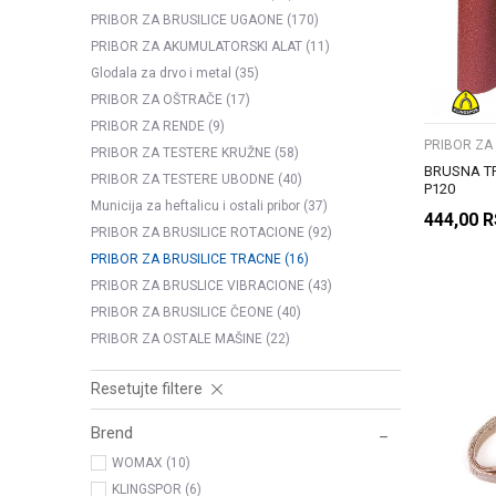
PRIBOR ZA BRUSILICE UGAONE
(170)
PRIBOR ZA AKUMULATORSKI ALAT
(11)
Glodala za drvo i metal
(35)
PRIBOR ZA OŠTRAČE
(17)
PRIBOR ZA RENDE
(9)
PRIBOR ZA
PRIBOR ZA TESTERE KRUŽNE
(58)
BRUSNA T
PRIBOR ZA TESTERE UBODNE
(40)
P120
Municija za heftalicu i ostali pribor
(37)
444,00
R
PRIBOR ZA BRUSILICE ROTACIONE
(92)
PRIBOR ZA BRUSILICE TRACNE
(16)
PRIBOR ZA BRUSLICE VIBRACIONE
(43)
PRIBOR ZA BRUSILICE ČEONE
(40)
PRIBOR ZA OSTALE MAŠINE
(22)
Resetujte filtere
Brend
WOMAX (10)
KLINGSPOR (6)