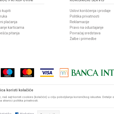
 kupiti
Uslovi korišćenja i prodaje
oruka
Politika privatnosti
ni plaćanja
Reklamacije
ćanje karticama
Pravo na odustajanje
ešća pitanja
Povraćaj sredstava
Žalbe i primedbe
ca koristi kolačiće
, naš sajt koristi cookies (kolačiće) u cilju poboljšanja korisničkog iskustva. Detalje 
vom sajtu iskazane su u dinarima. PDV je uračunat u mp cenu. Zadržavamo pravo promene cene b
stranici politika privatnosti.
udu prikazani sa ispravnim nazivima, karakteristikama, fotografijama i cenama. Ipak, ne možemo g
potpunosti ispravne. Molimo Vas da pre svake velike porudžbine, za detaljnije informacije o proizvod