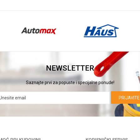
NEWSLETTER
Saznajte prvi za popuste i specijalne ponude!
PRIJAVITE
OĆ PRI KUPOVINI
KORISNIČKI SERVIS