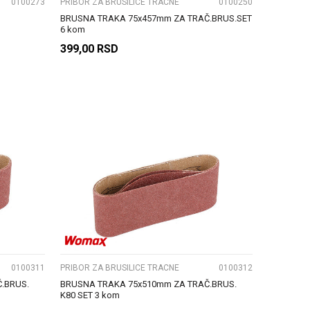
0100273
PRIBOR ZA BRUSILICE TRACNE
0100250
BRUSNA TRAKA 75x457mm ZA TRAČ.BRUS.SET
6 kom
399,00
RSD
DODAJ U KORPU
UPOREDI
0100311
PRIBOR ZA BRUSILICE TRACNE
0100312
.BRUS.
BRUSNA TRAKA 75x510mm ZA TRAČ.BRUS.
K80 SET 3 kom