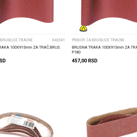
UPOREDI
UPOREDI
 BRUSILICE TRACNE
K42681
PRIBOR ZA BRUSILICE TRACNE
RAKA 100X915mm ZA TRAČ.BRUS.
BRUSNA TRAKA 100X915mm ZA TRA
P180
SD
457,00
RSD
DODAJ U KORPU
DODAJ U KORPU
UPOREDI
UPOREDI