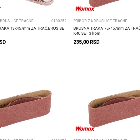
 BRUSILICE TRACNE
0100252
PRIBOR ZA BRUSILICE TRACNE
RAKA 13x457mm ZA TRAČ.BRUS.SET
BRUSNA TRAKA 75x457mm ZA TRAČ
K40 SET 3 kom
SD
235,00
RSD
DODAJ U KORPU
DODAJ U KORPU
UPOREDI
UPOREDI