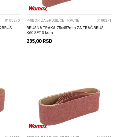
0100270
PRIBOR ZA BRUSILICE TRACNE
0100271
.BRUS.
BRUSNA TRAKA 75x457mm ZA TRAČ.BRUS.
K60 SET 3 kom
235,00
RSD
DODAJ U KORPU
UPOREDI