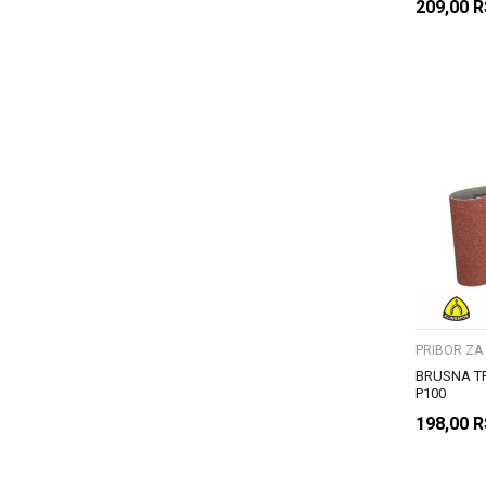
209,00
R
PRIBOR ZA
BRUSNA T
P100
198,00
R