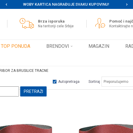
WOBY KARTICA NAGRAĐUJE SVAKU KUPOVINU!
MOG
Brza isporuka
Pomoć i najč
Na teritoriji cele Srbije
Kontaktirajte 
TOP PONUDA
BRENDOVI
MAGAZIN
RA
RIBOR ZA BRUSILICE TRACNE
Autopretraga
Sortiraj
PRETRAŽI