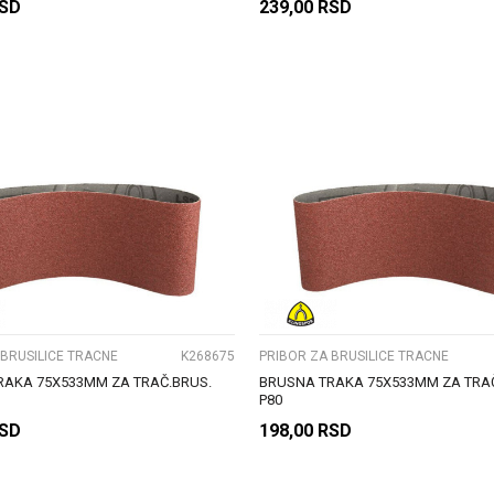
SD
239,00
RSD
DODAJ U KORPU
DODAJ U KORPU
UPOREDI
UPOREDI
 BRUSILICE TRACNE
K268675
PRIBOR ZA BRUSILICE TRACNE
RAKA 75X533MM ZA TRAČ.BRUS.
BRUSNA TRAKA 75X533MM ZA TRAČ
P80
SD
198,00
RSD