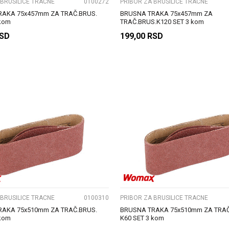
 BRUSILICE TRACNE
0100272
PRIBOR ZA BRUSILICE TRACNE
RAKA 75x457mm ZA TRAČ.BRUS.
BRUSNA TRAKA 75x457mm ZA
 kom
TRAČ.BRUS.K120 SET 3 kom
SD
199,00
RSD
DODAJ U KORPU
DODAJ U KORPU
UPOREDI
UPOREDI
 BRUSILICE TRACNE
0100310
PRIBOR ZA BRUSILICE TRACNE
RAKA 75x510mm ZA TRAČ.BRUS.
BRUSNA TRAKA 75x510mm ZA TRAČ
 kom
K60 SET 3 kom