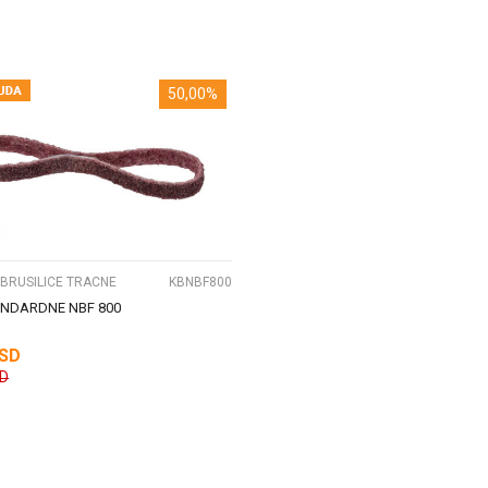
DODAJ U KORPU
DODAJ U KORPU
50,00
%
UPOREDI
 BRUSILICE TRACNE
KBNBF800
ANDARDNE NBF 800
SD
D
DODAJ U KORPU