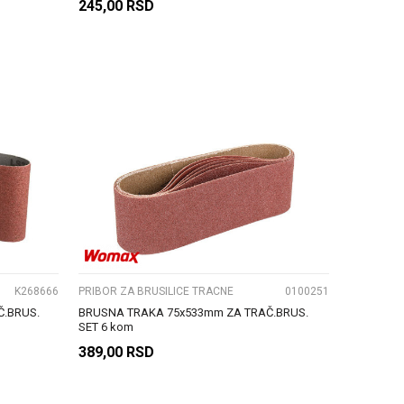
245,00
RSD
DODAJ U KORPU
UPOREDI
K268666
PRIBOR ZA BRUSILICE TRACNE
0100251
.BRUS.
BRUSNA TRAKA 75x533mm ZA TRAČ.BRUS.
SET 6 kom
389,00
RSD