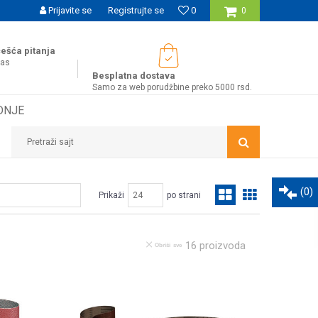
UĆNOST BESPLATNE ISPORUKE ZA WEB PORUDŽBINE!
Prijavite se
Registrujte se
0
0
ešća pitanja
nas
Besplatna dostava
Samo za web porudžbine preko 5000 rsd.
DNJE
Pretraži sajt
(
0
)
Prikaži
po strani
16
proizvoda
Obriši sve