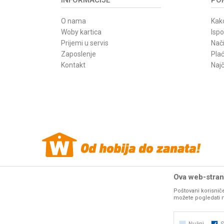
O nama
Kako
Woby kartica
Isp
Prijemi u servis
Nači
Zaposlenje
Pla
Kontakt
Najč
Ova web-strani
Poštovani korisniče
Woby Haus internet prodaja alata. Sve cene
mašina i alata
na o
možete pogledati na 
resurse da Vam svi artikli na ovom sajtu b
fotografije artikala na ovom sajtu u 