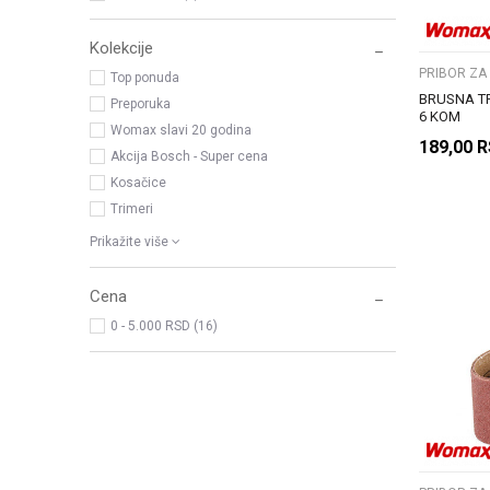
Kolekcije
PRIBOR ZA
Top ponuda
BRUSNA T
Preporuka
6 KOM
Womax slavi 20 godina
189,00
R
Akcija Bosch - Super cena
Kosačice
Trimeri
Prikažite više
Cena
0 - 5.000 RSD (16)