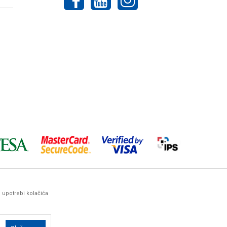
o upotrebi kolačića
ez prethodne najave. Woby Haus maksimalno koristi sve svoje
arantovati da su sve navedene informacije i
ima, kontaktirate naše komercijaliste.