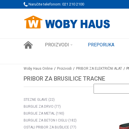
 PORUDŽBINE!
Naručite telefonom: 021 210 2100
SIGURNO PLAĆANJE PLATNIM KARTICAMA
PROIZVODI
PREPORUKA
Woby Haus Online
Proizvodi
PRIBOR ZA ELEKTRIČNI ALAT
P
PRIBOR ZA BRUSILICE TRACNE
STEZNE GLAVE
(22)
BURGIJE ZA DRVO
(77)
BURGIJE ZA METAL
(190)
BURGIJE ZA BETON I CIGLU
(182)
OSTALI PRIBOR ZA BUŠILICE
(77)