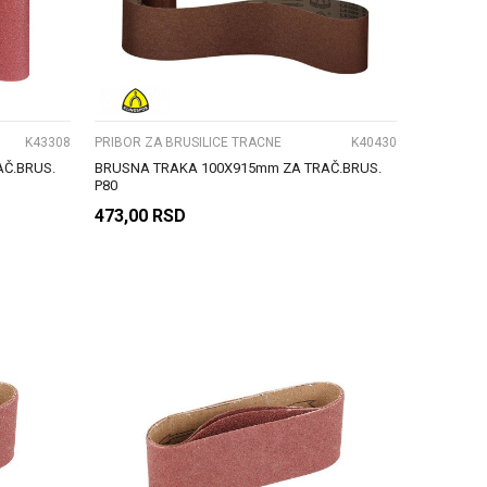
UPOREDI
K43308
PRIBOR ZA BRUSILICE TRACNE
K40430
Č.BRUS.
BRUSNA TRAKA 100X915mm ZA TRAČ.BRUS.
P80
473,00
RSD
DODAJ U KORPU
UPOREDI