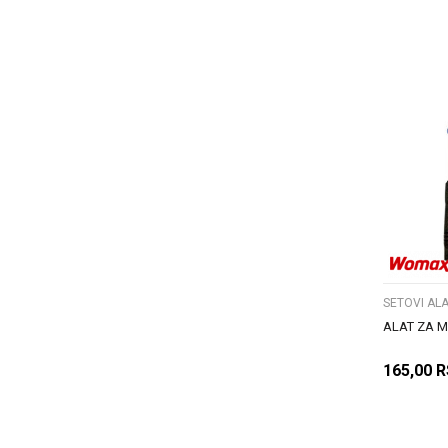
SETOVI ALA
ALAT ZA M
165,00
R