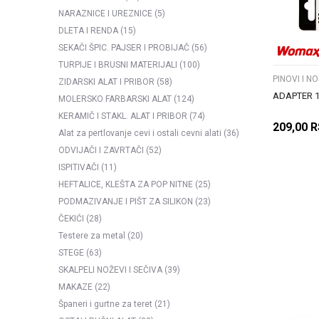
NARAZNICE I UREZNICE
(5)
DLETA I RENDA
(15)
SEKAČI ŠPIC. PAJSER I PROBIJAČ
(56)
TURPIJE I BRUSNI MATERIJALI
(100)
PINOVI I N
ZIDARSKI ALAT I PRIBOR
(58)
ADAPTER 
MOLERSKO FARBARSKI ALAT
(124)
KERAMIČ I STAKL. ALAT I PRIBOR
(74)
209,00
R
Alat za pertlovanje cevi i ostali cevni alati
(36)
ODVIJAČI I ZAVRTAČI
(52)
ISPITIVAČI
(11)
HEFTALICE, KLEŠTA ZA POP NITNE
(25)
PODMAZIVANJE I PIŠT ZA SILIKON
(23)
ČEKIĆI
(28)
Testere za metal
(20)
STEGE
(63)
SKALPELI NOŽEVI I SEČIVA
(39)
MAKAZE
(22)
Španeri i gurtne za teret
(21)