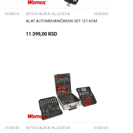
0545616
SETOVI ALATA I KLJUČEVA
0545663
ALAT AUTOMEHANIČARSKI SET 121 KOM
11.399,00
RSD
DODAJ U KORPU
UPOREDI
0100039
SETOVI ALATA I KLJUČEVA
0100103