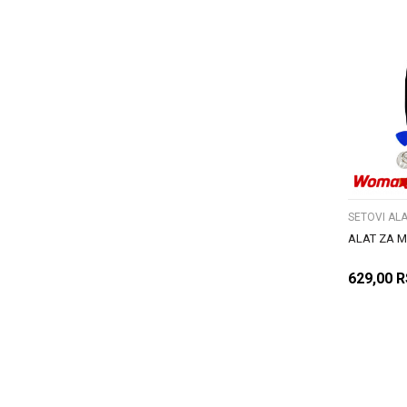
SETOVI ALA
ALAT ZA M
629,00
R