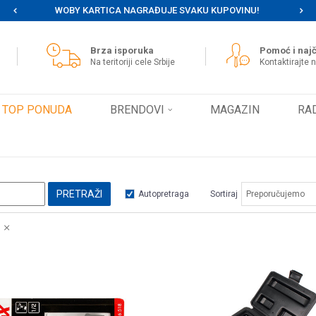
E SVAKU KUPOVINU!
MOGUĆNOST BESPLATNE ISPORUKE ZA WE
Brza isporuka
Pomoć i najč
Na teritoriji cele Srbije
Kontaktirajte 
TOP PONUDA
BRENDOVI
MAGAZIN
RA
PRETRAŽI
Autopretraga
Sortiraj