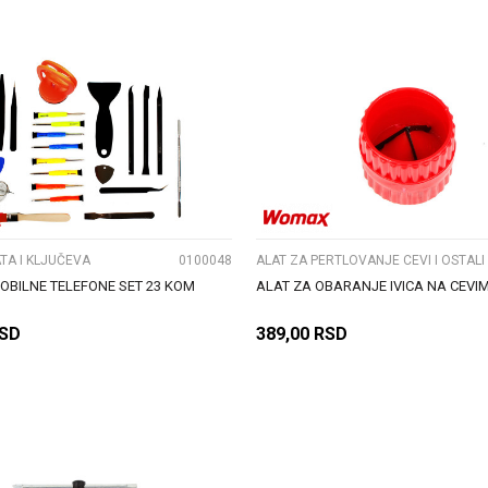
DODAJ U KORPU
DODAJ U KORPU
UPOREDI
UPOREDI
TA I KLJUČEVA
0100048
OBILNE TELEFONE SET 23 KOM
ALAT ZA OBARANJE IVICA NA CEVI
SD
389,00
RSD
DODAJ U KORPU
DODAJ U KORPU