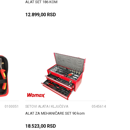
ALAT SET 186 KOM
12.899,00
RSD
DODAJ U KORPU
UPOREDI
0100051
SETOVI ALATA I KLJUČEVA
0545614
ALAT ZA MEHANIČARE SET 90 kom
18.523,00
RSD