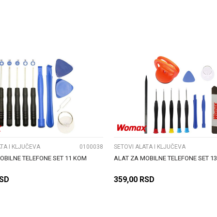
DODAJ U KORPU
DODAJ U KORPU
UPOREDI
UPOREDI
TA I KLJUČEVA
0100038
SETOVI ALATA I KLJUČEVA
OBILNE TELEFONE SET 11 KOM
ALAT ZA MOBILNE TELEFONE SET 1
SD
359,00
RSD