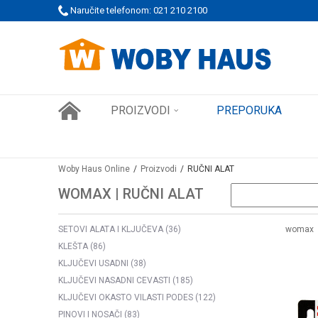
AĆANJE PLATNIM KARTICAMA
Naručite telefonom: 021 210 2100
WOBY KARTICA NAGRAĐUJ
PROIZVODI
PREPORUKA
Woby Haus Online
Proizvodi
RUČNI ALAT
WOMAX | RUČNI ALAT
SETOVI ALATA I KLJUČEVA
(36)
womax
KLEŠTA
(86)
KLJUČEVI USADNI
(38)
KLJUČEVI NASADNI CEVASTI
(185)
KLJUČEVI OKASTO VILASTI PODES
(122)
PINOVI I NOSAČI
(83)