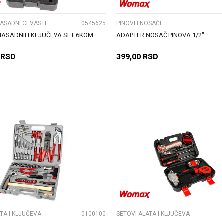
NASADNI CEVASTI
0545625
PINOVI I NOSAČI
NASADNIH KLJUČEVA SET 6KOM
ADAPTER NOSAČ PINOVA 1/2"
RSD
399,00
RSD
DODAJ U KORPU
DODAJ U KORPU
UPOREDI
UPOREDI
TA I KLJUČEVA
0100100
SETOVI ALATA I KLJUČEVA