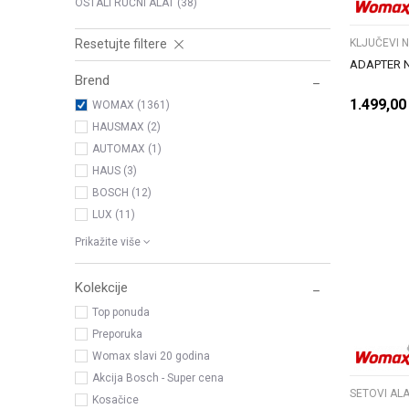
OSTALI RUČNI ALAT
(38)
KLJUČEVI 
Resetujte filtere
ADAPTER 
Brend
1.499,00
WOMAX (1361)
HAUSMAX (2)
AUTOMAX (1)
HAUS (3)
BOSCH (12)
LUX (11)
Prikažite više
Kolekcije
Top ponuda
Preporuka
Womax slavi 20 godina
Akcija Bosch - Super cena
SETOVI ALA
Kosačice