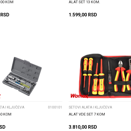
100 KOM
ALAT SET 13 KOM.
RSD
1.599,00
RSD
DODAJ U KORPU
DODAJ U KORPU
UPOREDI
UPOREDI
TA I KLJUČEVA
0100101
SETOVI ALATA I KLJUČEVA
40 KOM
ALAT VDE SET 7 KOM
SD
3.810,00
RSD