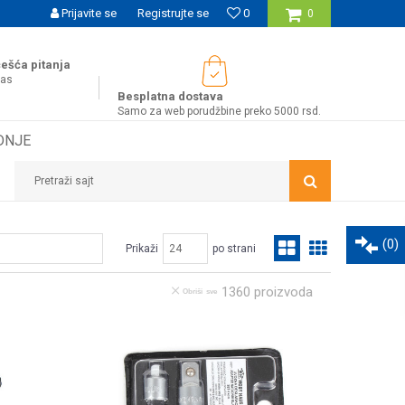
B PORUDŽBINE!
Prijavite se
Registrujte se
0
0
ešća pitanja
nas
Besplatna dostava
Samo za web porudžbine preko 5000 rsd.
DNJE
Pretraži sajt
(
0
)
Prikaži
po strani
1360
proizvoda
Obriši sve