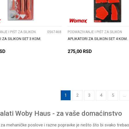
UPOREDI
UPOREDI
JE I PIŠT ZA SILIKON
0567468
PODMAZIVANJE I PIŠT ZA SILIKON
 ZA SILIKON SET 3 KOM.
APLIKATORI ZA SILIKON SET 4 KOM.
SD
275,00
RSD
DODAJ U KORPU
DODAJ U KORPU
1
2
3
4
5
...
 alati Woby Haus - za vaše domaćinstvo
 za mehaničke poslove i razne popravke je nešto što bi svako trebao i