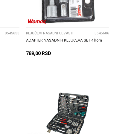
UPOREDI
0545658
KLJUČEVI NASADNI CEVASTI
0545606
ADAPTER NASADNIH KLJUCEVA SET 4 kom
789,00
RSD
DODAJ U KORPU
UPOREDI