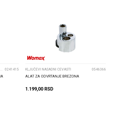
DODAJ U KORPU
UPOREDI
ALAT ZA PERTLOVANJE CEVI I OSTALI CEVNI ALATI
0241415
KLJUČEVI NASADNI CEVASTI
0546366
MA
ALAT ZA ODVRTANJE BREZONA
1.199,00
RSD
DODAJ U KORPU