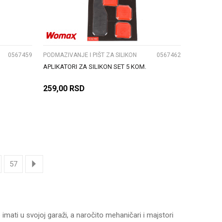
UPOREDI
0567459
PODMAZIVANJE I PIŠT ZA SILIKON
0567462
APLIKATORI ZA SILIKON SET 5 KOM.
259,00
RSD
DODAJ U KORPU
57
mati u svojoj garaži, a naročito mehaničari i majstori