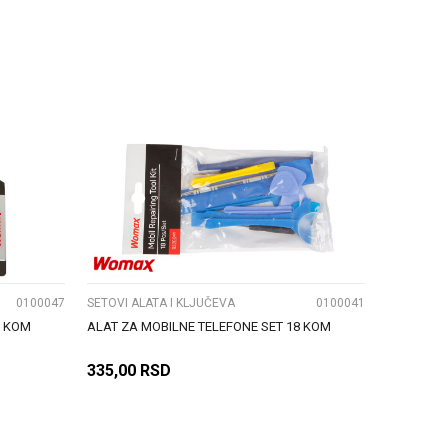
DODAJ U KORPU
UPOREDI
0100047
SETOVI ALATA I KLJUČEVA
0100041
3 KOM
ALAT ZA MOBILNE TELEFONE SET 18 KOM
335,00
RSD