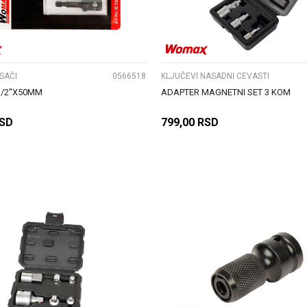
UPOREDI
UPOREDI
OSAČI
0566518
KLJUČEVI NASADNI CEVASTI
1/2"X50MM
ADAPTER MAGNETNI SET 3 KOM
SD
799,00
RSD
DODAJ U KORPU
DODAJ U KORPU
UPOREDI
UPOREDI