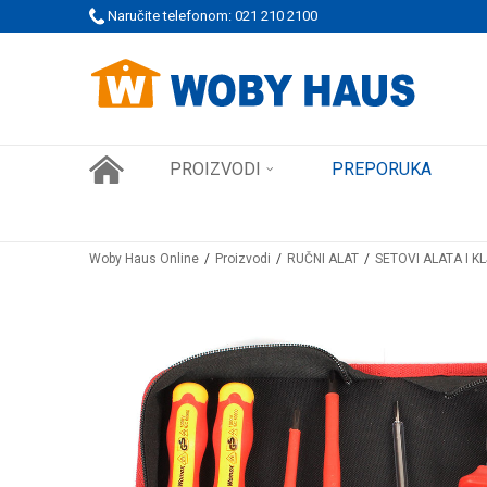
 PORUDŽBINE!
Naručite telefonom: 021 210 2100
SIGURNO PLAĆANJE PLATNIM KARTICAMA
PROIZVODI
PREPORUKA
Woby Haus Online
Proizvodi
RUČNI ALAT
SETOVI ALATA I K