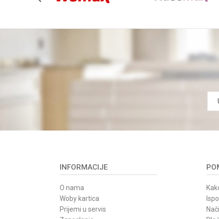
POŠALJI
INFORMACIJE
POM
O nama
Kako
Woby kartica
Isp
Prijemi u servis
Nači