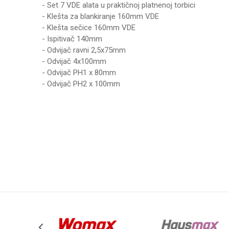
- Set 7 VDE alata u praktičnoj platnenoj torbici
- Klešta za blankiranje 160mm VDE
- Klešta sečice 160mm VDE
- Ispitivač 140mm
- Odvijač ravni 2,5x75mm
- Odvijač 4x100mm
- Odvijač PH1 x 80mm
- Odvijač PH2 x 100mm
Karakteristika
Vrednost
Ime/Nadimak
Kategorija
SETOVI AL
Brend
WOMAX
Poruka
Anti-spam zaštita - izračunajte koliko je 6 - 1 :