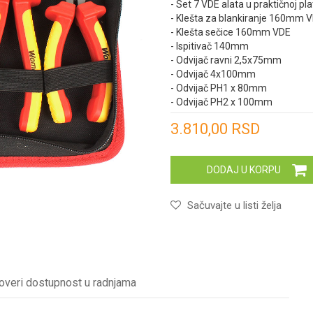
- Set 7 VDE alata u praktičnoj pla
- Klešta za blankiranje 160mm 
- Klešta sečice 160mm VDE
- Ispitivač 140mm
- Odvijač ravni 2,5x75mm
- Odvijač 4x100mm
- Odvijač PH1 x 80mm
- Odvijač PH2 x 100mm
Unesi količinu
3.810,00
RSD
DODAJ U KORPU
Sačuvajte u listi želja
overi dostupnost u radnjama