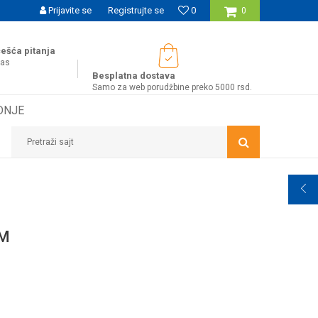
UĆNOST BESPLATNE ISPORUKE ZA WEB PORUDŽBINE!
Prijavite se
Registrujte se
0
0
ešća pitanja
nas
Besplatna dostava
Samo za web porudžbine preko 5000 rsd.
DNJE
Pretraži sajt
OM