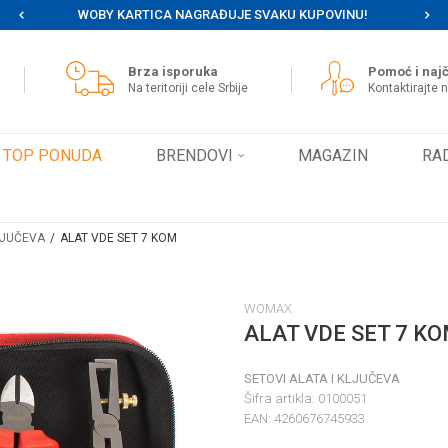
WOBY KARTICA NAGRAĐUJE SVAKU KUPOVINU!
MOG
Brza isporuka
Pomoć i najč
Na teritoriji cele Srbije
Kontaktirajte 
TOP PONUDA
BRENDOVI
MAGAZIN
RA
LJUČEVA
ALAT VDE SET 7 KOM
WOMAX
ALAT VDE SET 7 K
SETOVI ALATA I KLJUČEVA
Šifra artikla:
0100051
EAN:
4260676745933