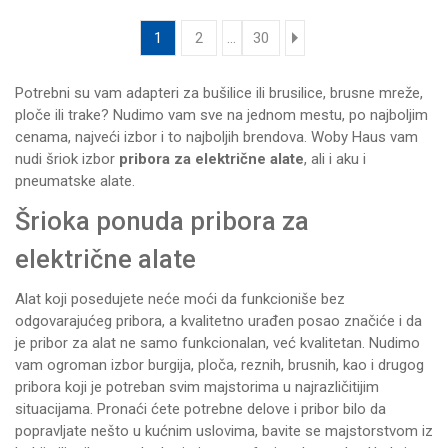
1
2
...
30
Potrebni su vam adapteri za bušilice ili brusilice, brusne mreže,
ploče ili trake? Nudimo vam sve na jednom mestu, po najboljim
cenama, najveći izbor i to najboljih brendova. Woby Haus vam
nudi šriok izbor
pribora za električne alate
, ali i aku i
pneumatske alate
.
Šrioka ponuda pribora za
električne alate
Alat koji posedujete neće moći da funkcioniše bez
odgovarajućeg pribora, a kvalitetno urađen posao značiće i da
je pribor za alat ne samo funkcionalan, već kvalitetan. Nudimo
vam ogroman izbor burgija, ploča, reznih, brusnih, kao i drugog
pribora koji je potreban svim majstorima u najrazličitijim
situacijama. Pronaći ćete potrebne delove i pribor bilo da
popravljate nešto u kućnim uslovima, bavite se majstorstvom iz