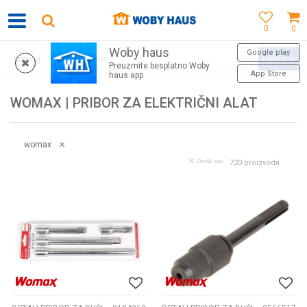
0
0
Woby haus
WOBY KARTICA NAGRAĐUJE SVAKU KUPOVINU!
Google play
Filteri
Sortiraj
Preuzmite besplatno Woby
App Store
haus app
WOMAX | PRIBOR ZA ELEKTRIČNI ALAT
womax
Obriši sve
720
proizvoda