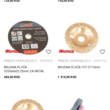
129,00
RSD
155,00
RSD
PRIBOR ZA BRUSILICE UGAONE
0101515
PRIBOR ZA BRUSILICE UGAONE
0101115
BRUSNA PLOČA
BRUSNA PLOČA TCT O115mm
O230x6x22.23mm ZA METAL
465,00
RSD
1.310,00
RSD