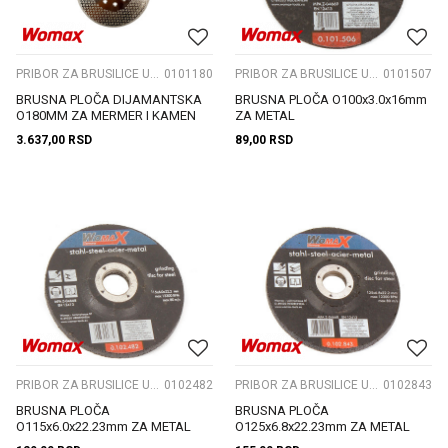
PRIBOR ZA BRUSILICE UGAONE
0101180
PRIBOR ZA BRUSILICE UGAONE
0101507
BRUSNA PLOČA DIJAMANTSKA
BRUSNA PLOČA O100x3.0x16mm
O180MM ZA MERMER I KAMEN
ZA METAL
3.637,00
RSD
89,00
RSD
PRIBOR ZA BRUSILICE UGAONE
0102482
PRIBOR ZA BRUSILICE UGAONE
0102843
BRUSNA PLOČA
BRUSNA PLOČA
O115x6.0x22.23mm ZA METAL
O125x6.8x22.23mm ZA METAL