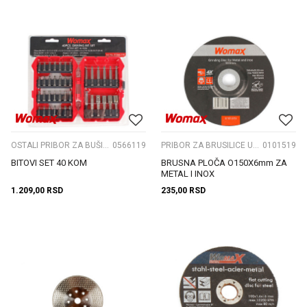
OSTALI PRIBOR ZA BUŠILICE
0566119
PRIBOR ZA BRUSILICE UGAONE
0101519
BITOVI SET 40 KOM
BRUSNA PLOČA O150X6mm ZA
METAL I INOX
1.209,00
RSD
235,00
RSD