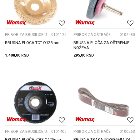
PRIBOR ZA BRUSILICE UGAONE
0101125
PRIBOR ZA OŠTRAČE
0102480
BRUSNA PLOCA TCT O125mm
BRUSNA PLOČA ZA OŠTRENJE
NOŽEVA
1.408,00
RSD
295,00
RSD
PRIBOR ZA BRUSILICE UGAONE
0101400
PRIBOR ZA OŠTRAČE
0100263
BRUSNA PLOČA. CBS O125mm
BRUSNA TRAKA 50X686MM ZA