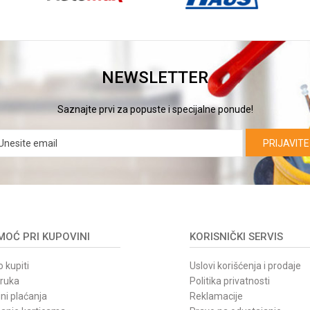
NEWSLETTER
Saznajte prvi za popuste i specijalne ponude!
PRIJAVITE
OĆ PRI KUPOVINI
KORISNIČKI SERVIS
 kupiti
Uslovi korišćenja i prodaje
oruka
Politika privatnosti
ni plaćanja
Reklamacije