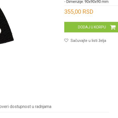
- Dimenzije: 90x90x90 mm
Unesi količinu
355,00
RSD
DODAJ U KORPU
Sačuvajte u listi želja
overi dostupnost u radnjama