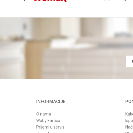
INFORMACIJE
POM
O nama
Kako
Woby kartica
Isp
Prijemi u servis
Nači