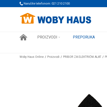
 PORUDŽBINE!
Naručite telefonom: 021 210 2100
SIGURNO PLAĆANJE PLATNIM KARTICAMA
PROIZVODI
PREPORUKA
Woby Haus Online
Proizvodi
PRIBOR ZA ELEKTRIČNI ALAT
P