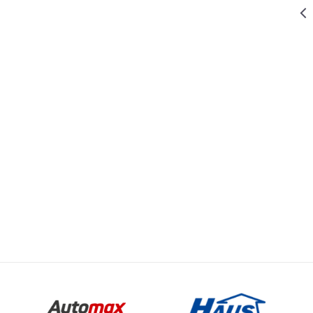
329,00
RSD
PRIBOR ZA BRUSLICE VIBRACIONE
SECIVO
Email
RAVNO ZA W-
 BRUSLICE VIBRACIONE
MS 250 HCS
31MM KRUPNI
ZUBI
519,00
RSD
PRIBOR ZA BRUSLICE VIBRACIONE
SECIVO
POLUKRUŽNO
ZA W-MS 250
HSS 87MM
175,00
RSD
PRIBOR ZA BRUSLICE VIBRACIONE
SECIVO
RAVNO ZA W-
MS 250 BIM
10MM