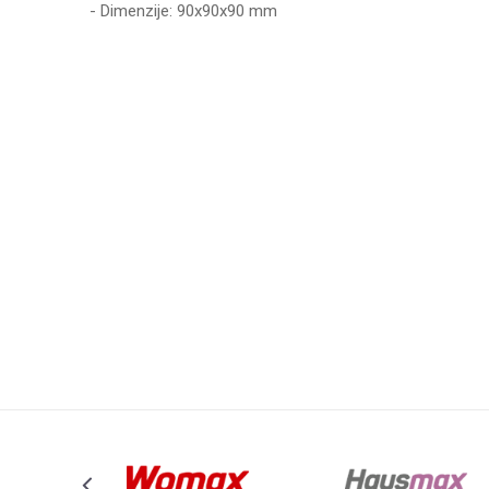
- Dimenzije: 90x90x90 mm
Karakteristika
Vrednost
Ime/Nadimak
Kategorija
PRIBOR ZA
Težina specifikacija
0 kg
Poruka
Brend
WOMAX
Anti-spam zaštita - izračunajte koliko je 4 + 1 :
POŠALJI