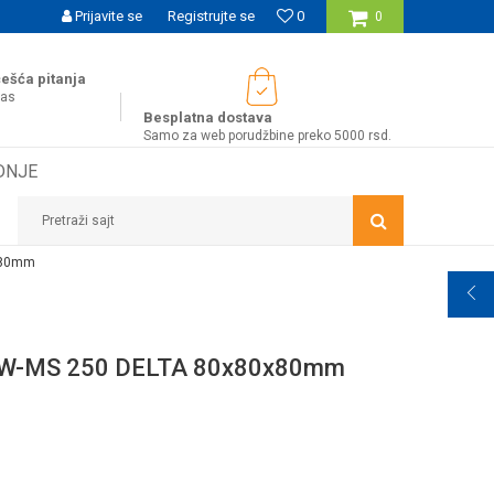
UĆNOST BESPLATNE ISPORUKE ZA WEB PORUDŽBINE!
Prijavite se
Registrujte se
0
0
ešća pitanja
nas
Besplatna dostava
Samo za web porudžbine preko 5000 rsd.
DNJE
Pretraži sajt
x80mm
W-MS 250 DELTA 80x80x80mm