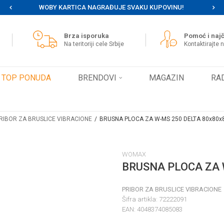
WOBY KARTICA NAGRAĐUJE SVAKU KUPOVINU!
MOG
Brza isporuka
Pomoć i najč
Na teritoriji cele Srbije
Kontaktirajte 
TOP PONUDA
BRENDOVI
MAGAZIN
RA
RIBOR ZA BRUSLICE VIBRACIONE
BRUSNA PLOCA ZA W-MS 250 DELTA 80x80
WOMAX
BRUSNA PLOCA ZA 
PRIBOR ZA BRUSLICE VIBRACIONE
Šifra artikla:
72222091
EAN:
4048374085083