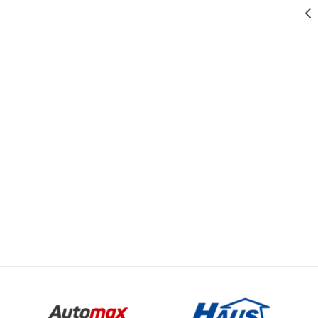
519,00
RSD
PRIBOR ZA BRUSLICE VIBRACIONE
SECIVO
POLUKRUŽNO
ZA W-MS 250
HSS 87MM
175,00
RSD
PRIBOR ZA BRUSLICE VIBRACIONE
Email
SECIVO
LICE VIBRACIONE
RAVNO ZA W-
MS 250 BIM
10MM
199,00
RSD
PRIBOR ZA BRUSLICE VIBRACIONE
SECIVO
RAVNO ZA W-
MS 250 HSC
34MM