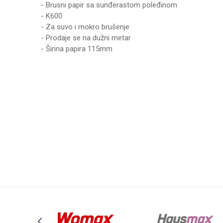
- Brusni papir sa sunđerastom poleđinom
- K600
- Za suvo i mokro brušenje
- Prodaje se na dužni metar
- Širina papira 115mm
Karakteristika
Vrednost
Ime/Nadimak
Kategorija
PRIBOR ZA BRUS
Brend
WOMAX
Poruka
Anti-spam zaštita - izračunajte koliko je 2 + 3 :