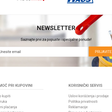
NEWSLETTER
Saznajte prvi za popuste i specijalne ponude!
PRIJAVITE
OĆ PRI KUPOVINI
KORISNIČKI SERVIS
 kupiti
Uslovi korišćenja i prodaje
oruka
Politika privatnosti
ni plaćanja
Reklamacije