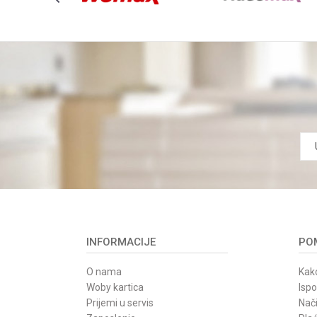
POŠALJI
INFORMACIJE
POM
O nama
Kako
Woby kartica
Isp
Prijemi u servis
Nači