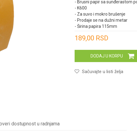
- Brusni papir sa sunđerastom 
- K600
- Za suvo i mokro brušenje
- Prodaje se na dužni metar
- Širina papira 115mm
Unesi količinu
189,00
RSD
DODAJ U KORPU
Sačuvajte u listi želja
overi dostupnost u radnjama