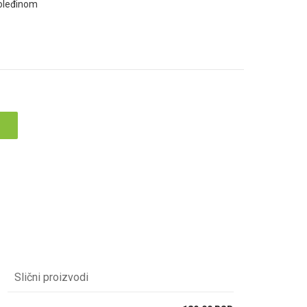
poleđinom
Slični proizvodi