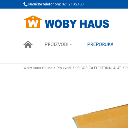
 PORUDŽBINE!
Naručite telefonom: 021 210 2100
SIGURNO PLAĆANJE PLATNIM KARTICAMA
PROIZVODI
PREPORUKA
Woby Haus Online
Proizvodi
PRIBOR ZA ELEKTRIČNI ALAT
P