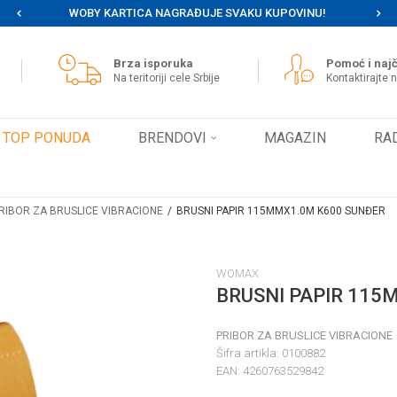
WOBY KARTICA NAGRAĐUJE SVAKU KUPOVINU!
MOG
Brza isporuka
Pomoć i najč
Na teritoriji cele Srbije
Kontaktirajte 
TOP PONUDA
BRENDOVI
MAGAZIN
RA
RIBOR ZA BRUSLICE VIBRACIONE
BRUSNI PAPIR 115MMX1.0M K600 SUNĐER
WOMAX
BRUSNI PAPIR 115
PRIBOR ZA BRUSLICE VIBRACIONE
Šifra artikla:
0100882
EAN:
4260763529842