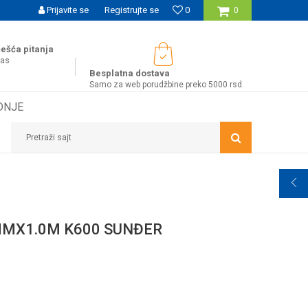
UĆNOST BESPLATNE ISPORUKE ZA WEB PORUDŽBINE!
Prijavite se
Registrujte se
0
0
ešća pitanja
nas
Besplatna dostava
Samo za web porudžbine preko 5000 rsd.
DNJE
Pretraži sajt
MMX1.0M K600 SUNĐER