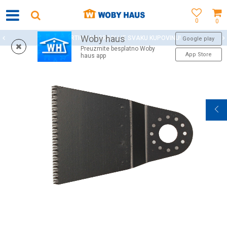
0
0
Woby haus
WOBY KARTICA NAGRAĐUJE SVAKU KUPOVINU!
Google play
Preuzmite besplatno Woby
App Store
haus app