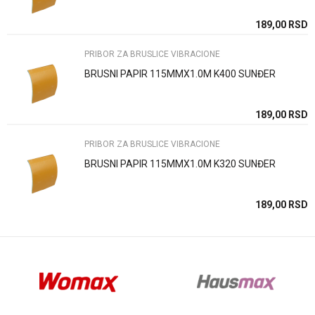
SD
189,00
RSD
PRIBOR ZA BRUSLICE VIBRACIONE
BRUSNI PAPIR 115MMX1.0M K400 SUNĐER
Anti-spam zaštita - izračunajte koliko je 6 - 1 :
SD
189,00
RSD
PRIBOR ZA BRUSLICE VIBRACIONE
POŠALJI
BRUSNI PAPIR 115MMX1.0M K320 SUNĐER
SD
189,00
RSD