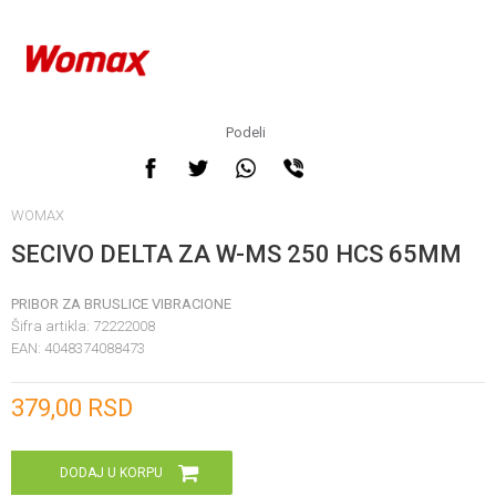
Podeli
WOMAX
SECIVO DELTA ZA W-MS 250 HCS 65MM
PRIBOR ZA BRUSLICE VIBRACIONE
Šifra artikla:
72222008
EAN:
4048374088473
Unesi količinu
379,00
RSD
DODAJ U KORPU