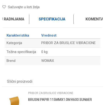
Sačuvajte u listi želja
 U RADNJAMA
SPECIFIKACIJA
KOMENTAR
Karakteristika
Vrednost
Kategorija
PRIBOR ZA BRUSLICE VIBRACIONE
Težina specifikacija
0 kg
Brend
WOMAX
Ime/Nadimak
Slični proizvodi
Email
PRIBOR ZA BRUSLICE VIBRACIONE
BRUSNI PAPIR 115MMX1.0M K600 SUNĐER
Poruka