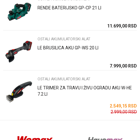
RENDE BATERIJSKO GP-CP 21 LI
Poruka
SD
11.699,00
RSD
SD
OSTALI AKUMULATORSKI ALAT
LE BRUSILICA AKU GP-WS 20 LI
Anti-spam zaštita - izračunajte koliko je 6 - 1 :
SD
7.999,00
RSD
OSTALI AKUMULATORSKI ALAT
POŠALJI
LE TRIMER ZA TRAVU I ŽIVU OGRADU AKU W-HE
7.2 LI
SD
2.549,15
RSD
2.999,00
RSD