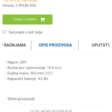
Ušteda:
2.399,86
RSD
DODAJ U KORPU
Sačuvajte u listi želja
 U RADNJAMA
OPIS PROIZVODA
UPUTSTV
- Napon: 20V
- Brzina bez opterećenja: 10.0 m/s
- Dužina mača: 305 mm (12")
- Kapacitet baterije: 4.0 Ah
UPUTSTVO ZA KORIŠĆENJE
Ime/Nadimak
Preuzmite uputstvo
Slični proizvodi
Email
OSTALI AKUMULATORSKI ALAT