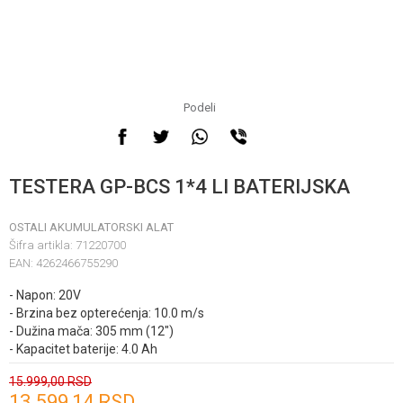
Podeli
TESTERA GP-BCS 1*4 LI BATERIJSKA
OSTALI AKUMULATORSKI ALAT
Šifra artikla:
71220700
EAN:
4262466755290
- Napon: 20V
- Brzina bez opterećenja: 10.0 m/s
- Dužina mača: 305 mm (12")
- Kapacitet baterije: 4.0 Ah
15.999,00
RSD
13.599,14
RSD
Unesi količinu