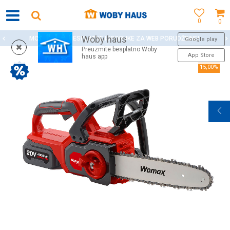
0
0
Woby haus
MOGUĆNOST BESPLATNE ISPORUKE ZA WEB PORUDŽBINE!
Google play
Preuzmite besplatno Woby
App Store
haus app
15,00
%