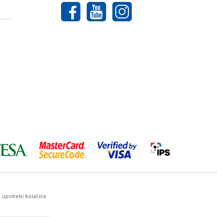
o upotrebi kolačića
ez prethodne najave. Woby Haus maksimalno koristi sve svoje
arantovati da su sve navedene informacije i
ima, kontaktirate naše komercijaliste.