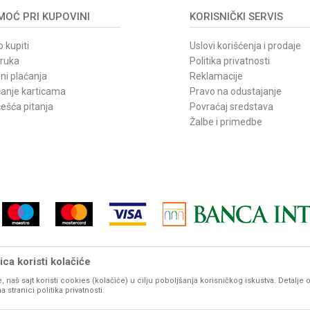
OĆ PRI KUPOVINI
KORISNIČKI SERVIS
 kupiti
Uslovi korišćenja i prodaje
oruka
Politika privatnosti
ni plaćanja
Reklamacije
ćanje karticama
Pravo na odustajanje
ešća pitanja
Povraćaj sredstava
Žalbe i primedbe
ca koristi kolačiće
, naš sajt koristi cookies (kolačiće) u cilju poboljšanja korisničkog iskustva. Detalje 
vom sajtu iskazane su u dinarima. PDV je uračunat u mp cenu. Zadržavamo pravo promene cene b
stranici politika privatnosti.
udu prikazani sa ispravnim nazivima, karakteristikama, fotografijama i cenama. Ipak, ne možemo g
potpunosti ispravne. Molimo Vas da pre svake velike porudžbine, za detaljnije informacije o proizvod