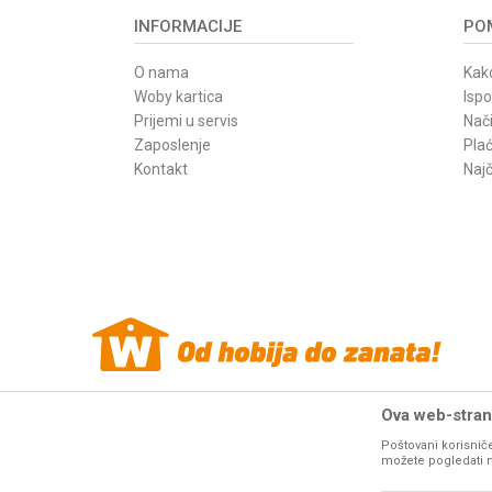
INFORMACIJE
POM
O nama
Kako
Woby kartica
Isp
Prijemi u servis
Nači
Zaposlenje
Pla
Kontakt
Najč
Ova web-strani
Poštovani korisniče
Woby Haus internet prodaja alata. Sve cene
mašina i alata
na o
možete pogledati na 
resurse da Vam svi artikli na ovom sajtu b
fotografije artikala na ovom sajtu u 