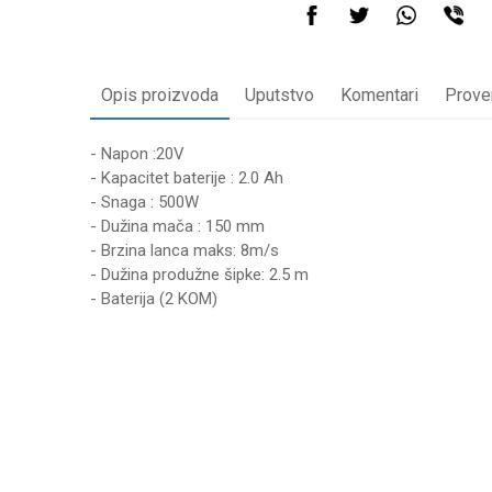
Opis proizvoda
Uputstvo
Komentari
Prove
- Napon :20V
- Kapacitet baterije : 2.0 Ah
- Snaga : 500W
- Dužina mača : 150 mm
- Brzina lanca maks: 8m/s
- Dužina produžne šipke: 2.5 m
- Baterija (2 KOM)
UPUTSTVO ZA KORIŠĆENJE
Ime/Nadimak
Preuzmite uputstvo
Poruka