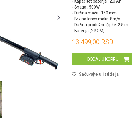
- Kapacitet baterije : 2.0 Ah
- Snaga : 500W
- Dužina mača : 150 mm
- Brzina lanca maks: 8m/s
- Dužina produžne šipke: 2.5 m
- Baterija (2 KOM)
Unesi količinu
13.499,00
RSD
DODAJ U KORPU
Sačuvajte u listi želja