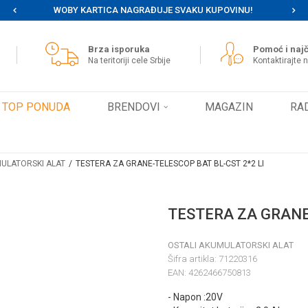
WOBY KARTICA NAGRAĐUJE SVAKU KUPOVINU!
MOG
Brza isporuka
Pomoć i najč
Na teritoriji cele Srbije
Kontaktirajte 
TOP PONUDA
BRENDOVI
MAGAZIN
RA
MULATORSKI ALAT
TESTERA ZA GRANE-TELESCOP BAT BL-CST 2*2 LI
TESTERA ZA GRANE-
OSTALI AKUMULATORSKI ALAT
Šifra artikla:
71220316
EAN:
4262466750813
- Napon :20V