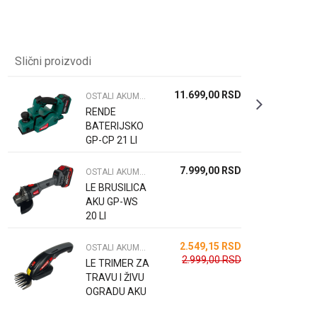
Slični proizvodi
11.699,00
RSD
OSTALI AKUMULATORSKI ALAT
RENDE
BATERIJSKO
GP-CP 21 LI
7.999,00
RSD
OSTALI AKUMULATORSKI ALAT
LE BRUSILICA
AKU GP-WS
20 LI
2.549,15
RSD
OSTALI AKUMULATORSKI ALAT
2.999,00
RSD
LE TRIMER ZA
TRAVU I ŽIVU
OGRADU AKU
W-HE 7.2 LI