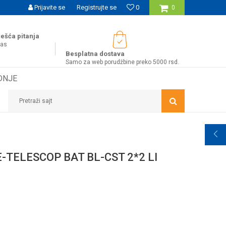
UĆNOST BESPLATNE ISPORUKE ZA WEB PORUDŽBINE!
Prijavite se
Registrujte se
0
0
ešća pitanja
nas
Besplatna dostava
Samo za web porudžbine preko 5000 rsd.
DNJE
Pretraži sajt
TELESCOP BAT BL-CST 2*2 LI