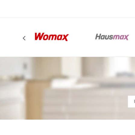
Anti-spam zaštita - izračunajte koliko je 4 + 1 :
POŠALJI