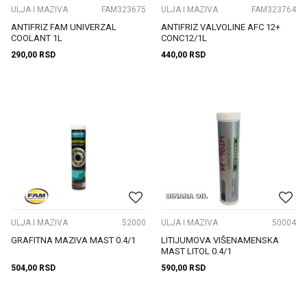
ULJA I MAZIVA
FAM323675
ULJA I MAZIVA
FAM323764
ANTIFRIZ FAM UNIVERZAL
ANTIFRIZ VALVOLINE AFC 12+
COOLANT 1L
CONC12/1L
290,00
RSD
440,00
RSD
ULJA I MAZIVA
52000
ULJA I MAZIVA
50004
GRAFITNA MAZIVA MAST 0.4/1
LITIJUMOVA VIŠENAMENSKA
MAST LITOL 0.4/1
504,00
RSD
590,00
RSD