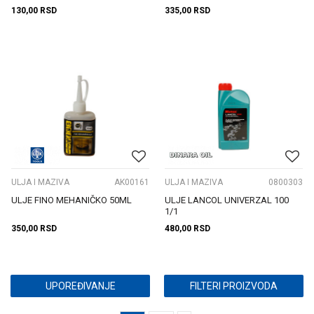
130,00
RSD
335,00
RSD
ULJA I MAZIVA
AK00161
ULJA I MAZIVA
0800303
ULJE FINO MEHANIČKO 50ML
ULJE LANCOL UNIVERZAL 100
1/1
350,00
RSD
480,00
RSD
UPOREĐIVANJE
FILTERI PROIZVODA