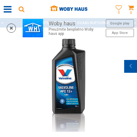
0
0
Woby haus
WOBY KARTICA NAGRAĐUJE SVAKU KUPOVINU!
Google play
Preuzmite besplatno Woby
App Store
haus app