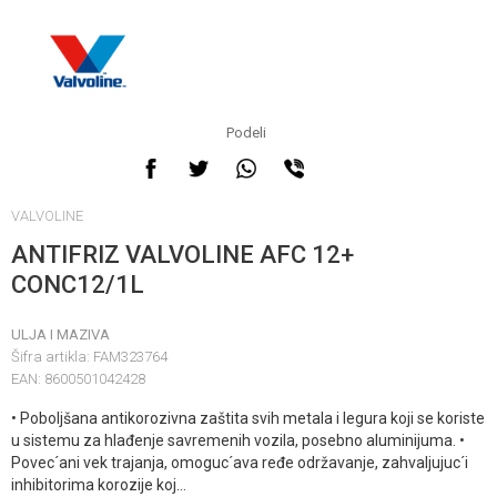
Podeli
VALVOLINE
ANTIFRIZ VALVOLINE AFC 12+
CONC12/1L
ULJA I MAZIVA
Šifra artikla:
FAM323764
EAN:
8600501042428
• Poboljšana antikorozivna zaštita svih metala i legura koji se koriste
u sistemu za hlađenje savremenih vozila, posebno aluminijuma. •
Povec´ani vek trajanja, omoguc´ava ređe održavanje, zahvaljujuc´i
inhibitorima korozije koj
...