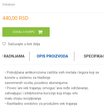
Detaljnije
Unesi količinu
440,00
RSD
DODAJ U KORPU
Sačuvajte u listi želja
 U RADNJAMA
OPIS PROIZVODA
SPECIFIKAC
• Poboljšana antikorozivna zaštita svih metala i legura koji se
koriste u sistemu za hlađenje
savremenih vozila, posebno aluminijuma.
• Povec´ani vek trajanja, omoguc´ava ređe održavanje,
zahvaljujuc´i inhibitorima korozije koji imaju vrlo
malu stopu iscrpljivanja.
• Rashladno sredstvo za produženi vek trajanja