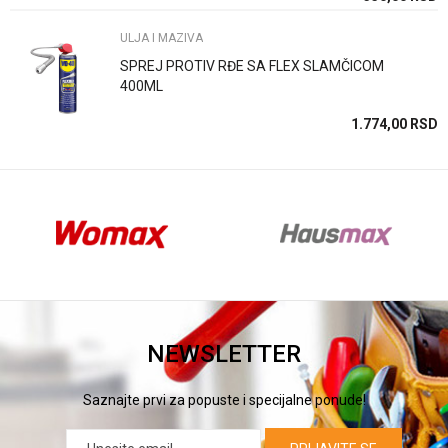
ULJA I MAZIVA
POŠALJI
SPREJ PROTIV RĐE SA FLEX SLAMČICOM
400ML
SD
1.774,00
RSD
NEWSLETTER
Saznajte prvi za popuste i specijalne ponude!