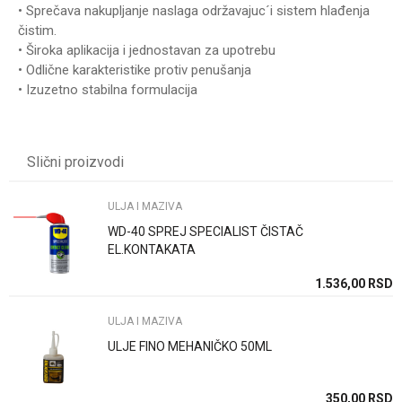
• Sprečava nakupljanje naslaga održavajuc´i sistem hlađenja
čistim.
• Široka aplikacija i jednostavan za upotrebu
• Odlične karakteristike protiv penušanja
• Izuzetno stabilna formulacija
Karakteristika
Vrednost
Ime/Nadimak
Kategorija
ULJA I MAZIVA
Slični proizvodi
Brend
VALVOLINE
Email
ULJA I MAZIVA
WD-40 SPREJ SPECIALIST ČISTAČ
Poruka
EL.KONTAKATA
SD
1.536,00
RSD
ULJA I MAZIVA
ULJE FINO MEHANIČKO 50ML
Anti-spam zaštita - izračunajte koliko je 4 + 1 :
SD
350,00
RSD