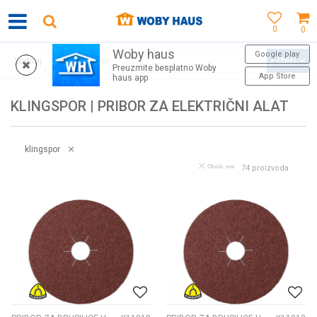
0
0
Woby haus
WOBY KARTICA NAGRAĐUJE SVAKU KUPOVINU!
Google play
Filteri
Sortiraj
Preuzmite besplatno Woby
App Store
haus app
KLINGSPOR | PRIBOR ZA ELEKTRIČNI ALAT
klingspor
Obriši sve
74
proizvoda