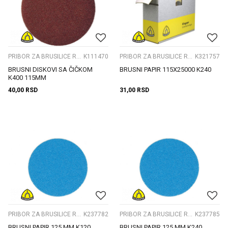
PRIBOR ZA BRUSILICE ROTACIONE
K111470
PRIBOR ZA BRUSILICE ROTACIONE
K321757
BRUSNI DISKOVI SA ČIČKOM
BRUSNI PAPIR 115X25000 K240
K400 115MM
40,00
RSD
31,00
RSD
PRIBOR ZA BRUSILICE ROTACIONE
K237782
PRIBOR ZA BRUSILICE ROTACIONE
K237785
BRUSNI PAPIR 125 MM K120
BRUSNI PAPIR 125 MM K240