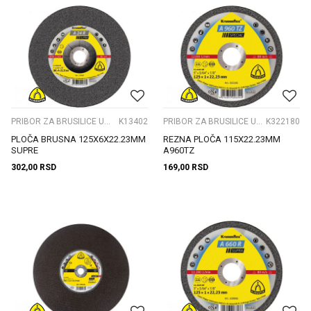
PRIBOR ZA BRUSILICE UGAONE
K13402
PRIBOR ZA BRUSILICE UGAONE
K322180
PLOČA BRUSNA 125X6X22.23MM
REZNA PLOČA 115X22.23MM
SUPRE
A960TZ
302,00
RSD
169,00
RSD