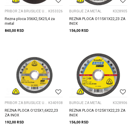
PRIBOR ZA BRUSILICE UGAONE
K353326
BURGIJE ZA METAL
K328905
Rezna ploca 356X2,5X25,4 za
REZNA PLOCA O115X1X22,23 ZA
metal
INOX
840,00
RSD
156,00
RSD
PRIBOR ZA BRUSILICE UGAONE
K340938
BURGIJE ZA METAL
K328906
REZNA PLOCA O125X1,6X22,23
REZNA PLOCA O125X1X22,23 ZA
ZA INOX
INOX
192,00
RSD
156,00
RSD