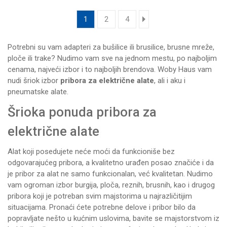
1
2
4
Potrebni su vam adapteri za bušilice ili brusilice, brusne mreže,
ploče ili trake? Nudimo vam sve na jednom mestu, po najboljim
cenama, najveći izbor i to najboljih brendova. Woby Haus vam
nudi šriok izbor
pribora za električne alate
, ali i aku i
pneumatske alate
.
Šrioka ponuda pribora za
električne alate
Alat koji posedujete neće moći da funkcioniše bez
odgovarajućeg pribora, a kvalitetno urađen posao značiće i da
je pribor za alat ne samo funkcionalan, već kvalitetan. Nudimo
vam ogroman izbor burgija, ploča, reznih, brusnih, kao i drugog
pribora koji je potreban svim majstorima u najrazličitijim
situacijama. Pronaći ćete potrebne delove i pribor bilo da
popravljate nešto u kućnim uslovima, bavite se majstorstvom iz