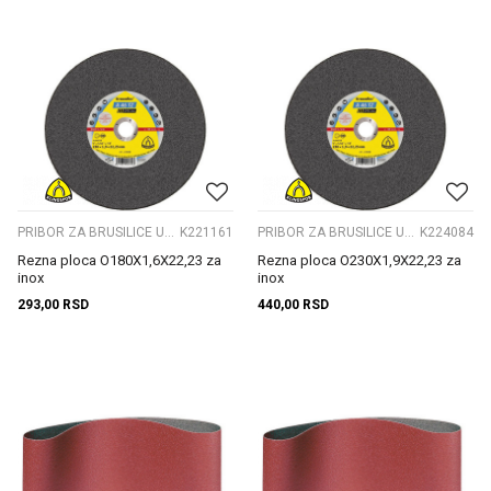
PRIBOR ZA BRUSILICE UGAONE
K221161
PRIBOR ZA BRUSILICE UGAONE
K224084
Rezna ploca O180X1,6X22,23 za
Rezna ploca O230X1,9X22,23 za
inox
inox
293,00
RSD
440,00
RSD