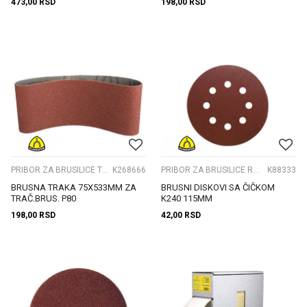
473,00
RSD
198,00
RSD
PRIBOR ZA BRUSILICE TRACNE
K268666
PRIBOR ZA BRUSILICE ROTACIONE
K88333
BRUSNA TRAKA 75X533MM ZA
BRUSNI DISKOVI SA ČIČKOM
TRAČ.BRUS. P80
K240 115MM
198,00
RSD
42,00
RSD