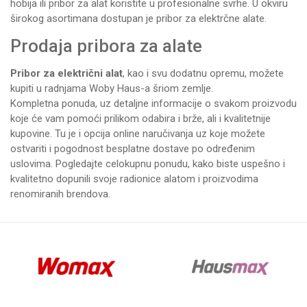
hobija ili pribor za alat koristite u profesionalne svrhe. U okviru
širokog asortimana dostupan je pribor za
elektrčne alate
.
Prodaja pribora za alate
Pribor za električni alat
, kao i svu dodatnu opremu, možete
kupiti u radnjama
Woby Haus-a
šriom zemlje.
Kompletna ponuda, uz detaljne informacije o svakom proizvodu
koje će vam pomoći prilikom odabira i brže, ali i kvalitetnije
kupovine. Tu je i opcija online naručivanja uz koje možete
ostvariti i pogodnost besplatne dostave po određenim
uslovima. Pogledajte celokupnu ponudu, kako biste uspešno i
kvalitetno dopunili svoje radionice alatom i proizvodima
renomiranih brendova.