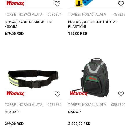
TORBE I NOSAČI ALATA
0586371
TORBE I NOSAČI ALATA
455225
NOSAČ ZA ALAT MAGNETNI
NOSAČ ZA BURGIJE I BITOVE
450MM
PLASTIČNI
679,00
RSD
169,00
RSD
TORBE I NOSAČI ALATA
0586331
TORBE I NOSAČI ALATA
0586344
OPASAČ
RANAC
399,00
RSD
3.399,00
RSD