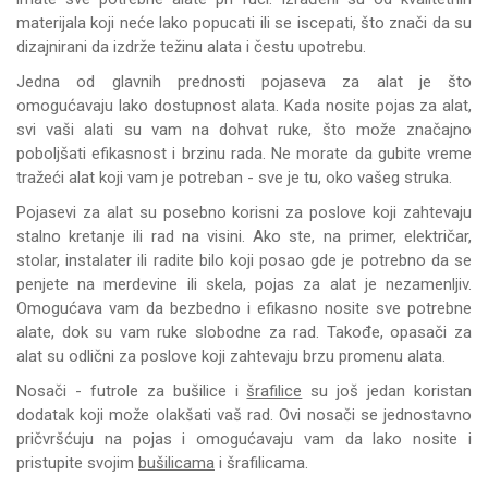
materijala koji neće lako popucati ili se iscepati, što znači da su
dizajnirani da izdrže težinu alata i čestu upotrebu.
Jedna od glavnih prednosti pojaseva za alat je što
omogućavaju lako dostupnost alata. Kada nosite pojas za alat,
svi vaši alati su vam na dohvat ruke, što može značajno
poboljšati efikasnost i brzinu rada. Ne morate da gubite vreme
tražeći alat koji vam je potreban - sve je tu, oko vašeg struka.
Pojasevi za alat su posebno korisni za poslove koji zahtevaju
stalno kretanje ili rad na visini. Ako ste, na primer, električar,
stolar, instalater ili radite bilo koji posao gde je potrebno da se
penjete na merdevine ili skela, pojas za alat je nezamenljiv.
Omogućava vam da bezbedno i efikasno nosite sve potrebne
alate, dok su vam ruke slobodne za rad. Takođe, opasači za
alat su odlični za poslove koji zahtevaju brzu promenu alata.
Nosači - futrole za bušilice i
šrafilice
su još jedan koristan
dodatak koji može olakšati vaš rad. Ovi nosači se jednostavno
pričvršćuju na pojas i omogućavaju vam da lako nosite i
pristupite svojim
bušilicama
i šrafilicama.