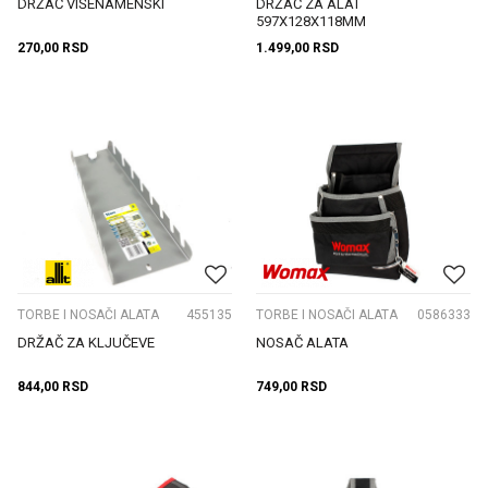
DRŽAČ VIŠENAMENSKI
DRŽAČ ZA ALAT
597X128X118MM
270,00
RSD
1.499,00
RSD
TORBE I NOSAČI ALATA
455135
TORBE I NOSAČI ALATA
0586333
DRŽAČ ZA KLJUČEVE
NOSAČ ALATA
844,00
RSD
749,00
RSD