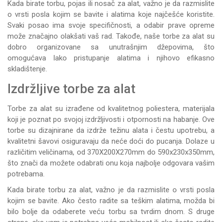
Kada birate torbu, pojas ili nosač za alat, važno je da razmislite
o vrsti posla kojim se bavite i alatima koje najčešće koristite.
Svaki posao ima svoje specifičnosti, a odabir prave opreme
može značajno olakšati vaš rad. Takođe, naše torbe za alat su
dobro organizovane sa unutrašnjim džepovima, što
omogućava lako pristupanje alatima i njihovo efikasno
skladištenje.
Izdržljive torbe za alat
Torbe za alat su izrađene od kvalitetnog poliestera, materijala
koji je poznat po svojoj izdržljivosti i otpornosti na habanje. Ove
torbe su dizajnirane da izdrže težinu alata i čestu upotrebu, a
kvalitetni šavovi osiguravaju da neće doći do pucanja. Dolaze u
različitim veličinama, od 370X200X270mm do 590x230x350mm,
što znači da možete odabrati onu koja najbolje odgovara vašim
potrebama.
Kada birate torbu za alat, važno je da razmislite o vrsti posla
kojim se bavite. Ako često radite sa teškim alatima, možda bi
bilo bolje da odaberete veću torbu sa tvrdim dnom. S druge