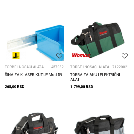
TORBE I NOSAČI ALATA
457082
TORBE I NOSAČI ALATA
71220021
ŠINA ZA KLASER-KUTIJE Mod.59
TORBA ZA AKU I ELEKTRIČNI
ALAT
265,00
RSD
1.799,00
RSD