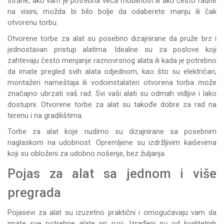
strane, ako vam je potrebna veća mobilnost ili ako često radite
na visini, možda bi bilo bolje da odaberete manju ili čak
otvorenu torbu.
Otvorene torbe za alat su posebno dizajnirane da pruže brz i
jednostavan pristup alatima. Idealne su za poslove koji
zahtevaju često menjanje raznovrsnog alata ili kada je potrebno
da imate pregled svih alata odjednom, kao što su električari,
montažeri nameštaja ili vodoinstalateri otvorena torba može
značajno ubrzati vaš rad. Svi vaši alati su odmah vidljivi i lako
dostupni. Otvorene torbe za alat su takođe dobre za rad na
terenu i na gradilištima.
Torbe za alat koje nudimo su dizajnirane sa posebnim
naglaskom na udobnost. Opremljene su izdržljivim kaiševima
koji su obloženi za udobno nošenje, bez žuljanja.
Pojas za alat sa jednom i više
pregrada
Pojasevi za alat su izuzetno praktični i omogućavaju vam da
imate sve potrebne alate pri ruci. Izrađeni su od kvalitetnih