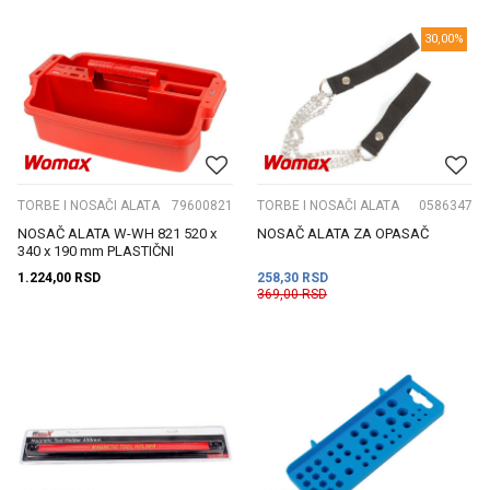
30,00
%
TORBE I NOSAČI ALATA
79600821
TORBE I NOSAČI ALATA
0586347
NOSAČ ALATA W-WH 821 520 x
NOSAČ ALATA ZA OPASAČ
340 x 190 mm PLASTIČNI
1.224,00
RSD
258,30
RSD
369,00
RSD