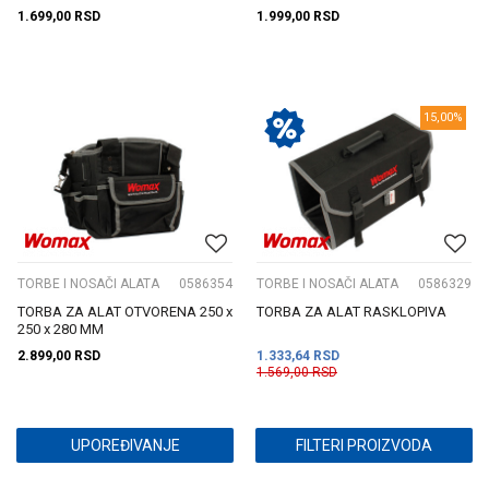
1.699,00
RSD
1.999,00
RSD
15,00
%
TORBE I NOSAČI ALATA
0586354
TORBE I NOSAČI ALATA
0586329
TORBA ZA ALAT OTVORENA 250 x
TORBA ZA ALAT RASKLOPIVA
250 x 280 MM
2.899,00
RSD
1.333,64
RSD
1.569,00
RSD
UPOREĐIVANJE
FILTERI PROIZVODA