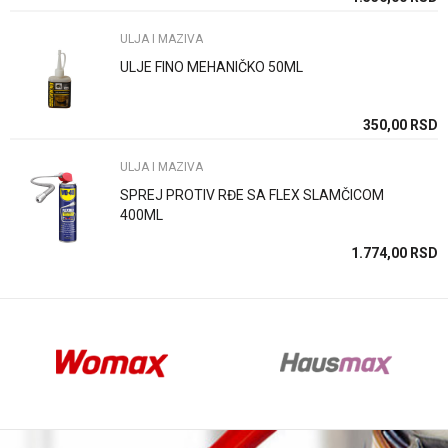
ULJA I MAZIVA
ULJE FINO MEHANIČKO 50ML
Anti-spam zaštita - izračunajte koliko je 2 + 3 :
SD
350,00
RSD
ULJA I MAZIVA
POŠALJI
SPREJ PROTIV RĐE SA FLEX SLAMČICOM
400ML
SD
1.774,00
RSD