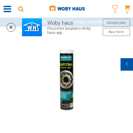
0
0
Woby haus
WOBY KARTICA NAGRAĐUJE SVAKU KUPOVINU!
Google play
Preuzmite besplatno Woby
App Store
haus app