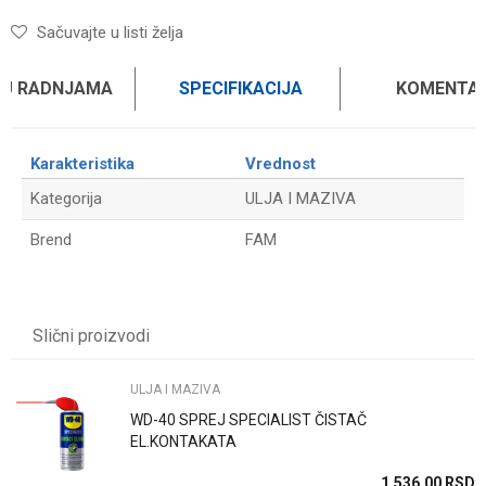
Sačuvajte u listi želja
 U RADNJAMA
SPECIFIKACIJA
KOMENTAR
Karakteristika
Vrednost
Kategorija
ULJA I MAZIVA
Brend
FAM
Ime/Nadimak
Slični proizvodi
Email
ULJA I MAZIVA
WD-40 SPREJ SPECIALIST ČISTAČ
Poruka
EL.KONTAKATA
SD
1.536,00
RSD