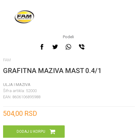
Podeli
FAM
GRAFITNA MAZIVA MAST 0.4/1
ULJA I MAZIVA
Šifra artikla:
52000
EAN:
8606106895988
Unesi količinu
504,00
RSD
DODAJ U KORPU