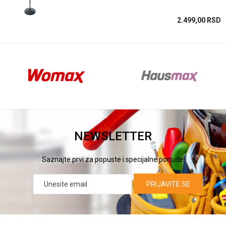
SD
2.499,00
RSD
NEWSLETTER
Saznajte prvi za popuste i specijalne ponude!
PRIJAVITE SE