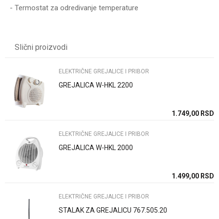
- Termostat za odredivanje temperature
UPUTSTVO ZA KORIŠĆENJE
Karakteristika
Vrednost
Ime/Nadimak
Preuzmite uputstvo
Kategorija
ELEKTRIČNE GREJALICE I PRIBOR
Slični proizvodi
Težina specifikacija
0 kg
Email
Brend
HAUSMAX
ELEKTRIČNE GREJALICE I PRIBOR
GREJALICA W-HKL 2200
Poruka
SD
1.749,00
RSD
ELEKTRIČNE GREJALICE I PRIBOR
GREJALICA W-HKL 2000
Anti-spam zaštita - izračunajte koliko je 4 + 1 :
SD
1.499,00
RSD
ELEKTRIČNE GREJALICE I PRIBOR
POŠALJI
STALAK ZA GREJALICU 767.505.20