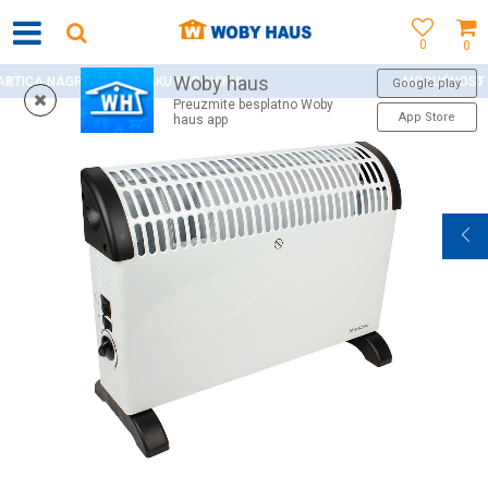
0
0
Woby haus
AKU KUPOVINU!
MOGUĆNOST BESPLATNE ISPORUKE 
Google play
Preuzmite besplatno Woby
App Store
haus app