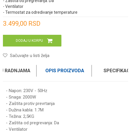
- Zaštita od pregrevanja: Da
- Ventilator
- Termostat za odredivanje temperature
Unesi količinu
3.499,00
RSD
DODAJ U KORPU
Sačuvajte u listi želja
 U RADNJAMA
OPIS PROIZVODA
SPECIFIKAC
- Napon: 230V - 50Hz
- Snaga: 2000W
- Zaštita protiv prevrtanja
- Dužina kabla: 1.7M
- Težina: 2,5KG
- Zaštita od pregrevanja: Da
- Ventilator