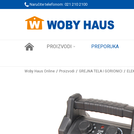
 PORUDŽBINE!
Naručite telefonom: 021 210 2100
SIGURNO PLAĆANJE PLATNIM KARTICAMA
PROIZVODI
PREPORUKA
Woby Haus Online
Proizvodi
GREJNA TELA I GORIONICI
ELE