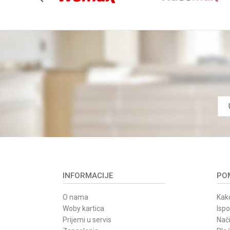
POŠALJI
INFORMACIJE
POM
O nama
Kako
Woby kartica
Isp
Prijemi u servis
Nači