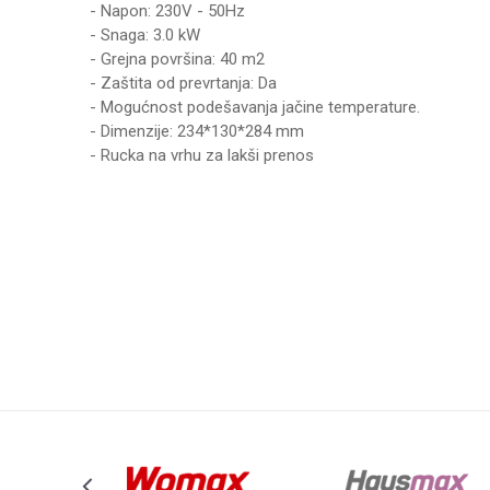
- Napon: 230V - 50Hz
- Snaga: 3.0 kW
- Grejna površina: 40 m2
- Zaštita od prevrtanja: Da
- Mogućnost podešavanja jačine temperature.
- Dimenzije: 234*130*284 mm
- Rucka na vrhu za lakši prenos
UPUTSTVO ZA KORIŠĆENJE
Karakteristika
Vrednost
Ime/Nadimak
Preuzmite uputstvo
Kategorija
ELEKTRIČ
Težina specifikacija
0 kg
Poruka
Brend
WOMAX
Anti-spam zaštita - izračunajte koliko je 6 - 1 :