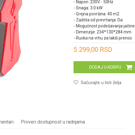
- Napon: 230V - 50Hz
- Snaga: 3.0 kW
- Grejna površina: 40 m2
- Zaštita od prevrtanja: Da
- Mogućnost podešavanja jačine
- Dimenzije: 234*130*284 mm
- Rucka na vrhu za lakši prenos
Unesi količinu
5.299,00
RSD
DODAJ U KORPU
Sačuvajte u listi želja
entari
Proveri dostupnost u radnjama