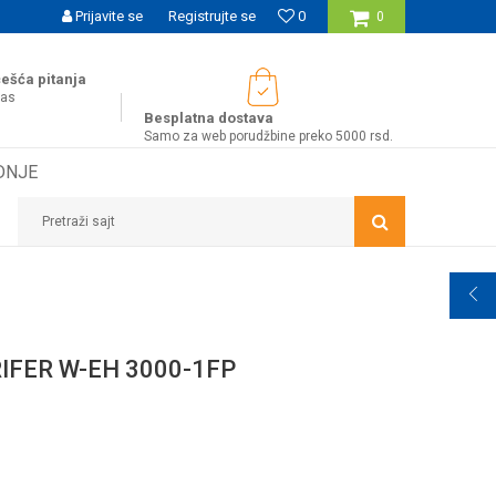
UĆNOST BESPLATNE ISPORUKE ZA WEB PORUDŽBINE!
Prijavite se
Registrujte se
0
0
ešća pitanja
nas
Besplatna dostava
Samo za web porudžbine preko 5000 rsd.
DNJE
Pretraži sajt
IFER W-EH 3000-1FP