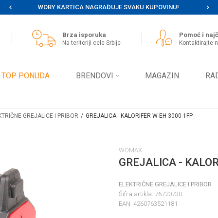
WOBY KARTICA NAGRAĐUJE SVAKU KUPOVINU!
MOG
Brza isporuka
Pomoć i najč
Na teritoriji cele Srbije
Kontaktirajte 
TOP PONUDA
BRENDOVI
MAGAZIN
RA
KTRIČNE GREJALICE I PRIBOR
GREJALICA - KALORIFER W-EH 3000-1FP
WOMAX
GREJALICA - KALOR
ELEKTRIČNE GREJALICE I PRIBOR
Šifra artikla:
76720730
EAN:
4260763521181