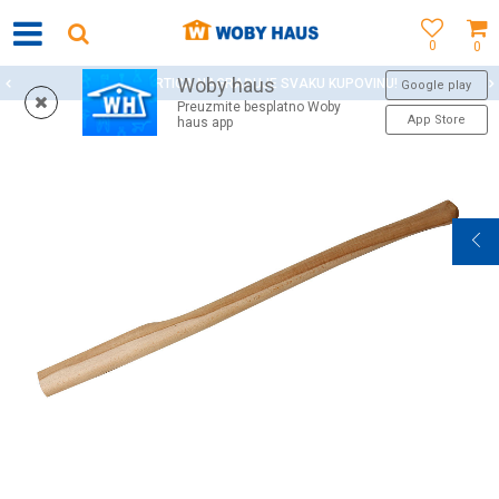
0
0
Woby haus
WOBY KARTICA NAGRAĐUJE SVAKU KUPOVINU!
Google play
Preuzmite besplatno Woby
App Store
haus app