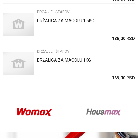
DRŽALJE I ŠTAPOVI
DRŽALICA ZA MACOLU 1.5KG
Anti-spam zaštita - izračunajte koliko je 4 + 1 :
SD
188,00
RSD
DRŽALJE I ŠTAPOVI
POŠALJI
DRŽALICA ZA MACOLU 1KG
SD
165,00
RSD