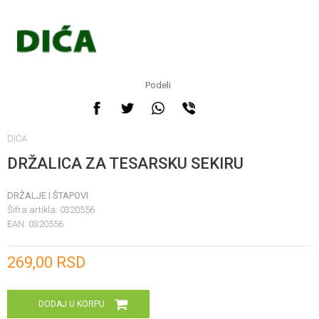
Podeli
DIĆA
DRŽALICA ZA TESARSKU SEKIRU
DRŽALJE I ŠTAPOVI
Šifra artikla:
0320556
EAN:
0320556
Unesi količinu
269,00
RSD
DODAJ U KORPU