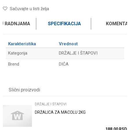
Sačuvajte u listi želja
 U RADNJAMA
SPECIFIKACIJA
KOMENTAR
Karakteristika
Vrednost
Kategorija
DRŽALJE I ŠTAPOVI
Brend
DIĆA
Ime/Nadimak
Slični proizvodi
Email
DRŽALJE I ŠTAPOVI
DRŽALICA ZA MACOLU 2KG
Poruka
SD
188,00
RSD