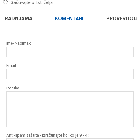
Sačuvajte u listi želja
 U RADNJAMA
KOMENTARI
PROVERI DO
Ime/Nadimak
Email
Poruka
Anti-spam zaštita - izračunajte koliko je 9 - 4 :