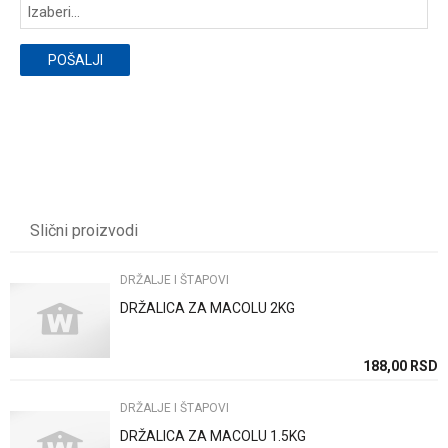
POŠALJI
Slični proizvodi
DRŽALJE I ŠTAPOVI
DRŽALICA ZA MACOLU 2KG
SD
188,00
RSD
DRŽALJE I ŠTAPOVI
DRŽALICA ZA MACOLU 1.5KG