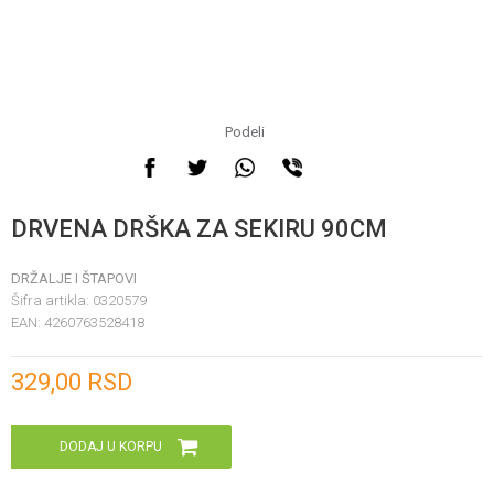
Podeli
DRVENA DRŠKA ZA SEKIRU 90CM
DRŽALJE I ŠTAPOVI
Šifra artikla:
0320579
EAN:
4260763528418
Unesi količinu
329,00
RSD
DODAJ U KORPU