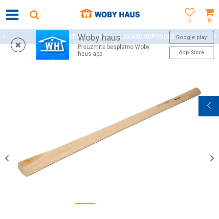
0
0
Woby haus
WOBY KARTICA NAGRAĐUJE SVAKU KUPOVINU!
Google play
Preuzmite besplatno Woby
App Store
haus app
1
2
3