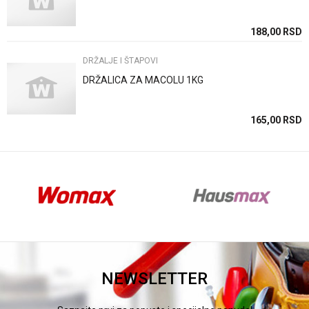
SD
188,00
RSD
DRŽALJE I ŠTAPOVI
DRŽALICA ZA MACOLU 1KG
SD
165,00
RSD
NEWSLETTER