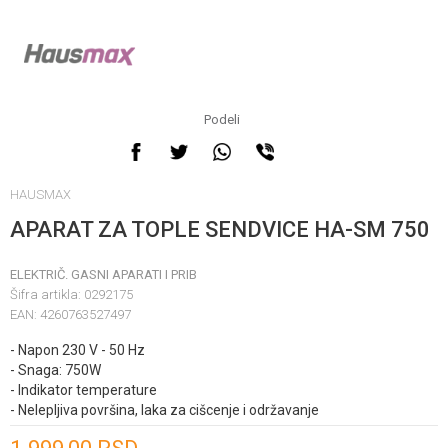
Podeli
HAUSMAX
APARAT ZA TOPLE SENDVICE HA-SM 750
ELEKTRIČ. GASNI APARATI I PRIB
Šifra artikla:
0292175
EAN:
4260763527497
- Napon 230 V - 50 Hz
- Snaga: 750W
- Indikator temperature
- Nelepljiva površina, laka za cišcenje i održavanje
Unesi količinu