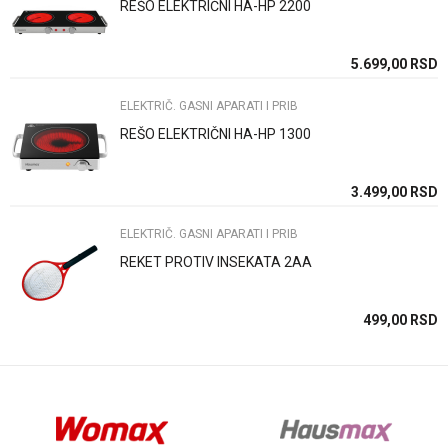
REŠO ELEKTRIČNI HA-HP 2200
Poruka
SD
5.699,00
RSD
ELEKTRIČ. GASNI APARATI I PRIB
REŠO ELEKTRIČNI HA-HP 1300
Anti-spam zaštita - izračunajte koliko je 2 + 3 :
SD
3.499,00
RSD
ELEKTRIČ. GASNI APARATI I PRIB
POŠALJI
REKET PROTIV INSEKATA 2AA
SD
499,00
RSD
SD