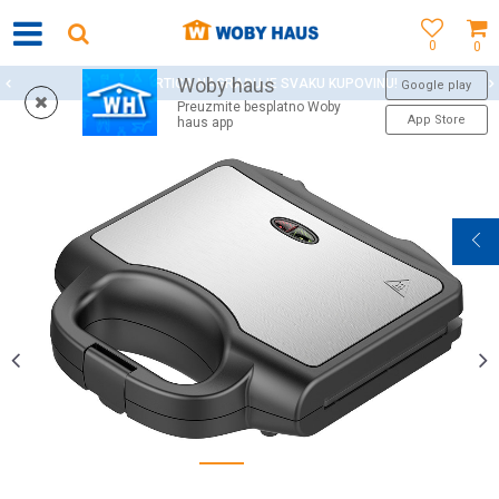
0
0
Woby haus
WOBY KARTICA NAGRAĐUJE SVAKU KUPOVINU!
Google play
Preuzmite besplatno Woby
App Store
haus app
1
2