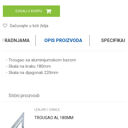
DODAJ U KORPU
Sačuvajte u listi želja
 U RADNJAMA
OPIS PROIZVODA
SPECIFIKAC
- Trougao sa aluminijumskom bazom
- Skala na kraku 180mm
- Skala na dijagonali 220mm
Karakteristika
Vrednost
Ime/Nadimak
Kategorija
LENJIRI I VINKLE
Slični proizvodi
Brend
WOMAX
Email
LENJIRI I VINKLE
TROUGAO AL 180MM
Poruka