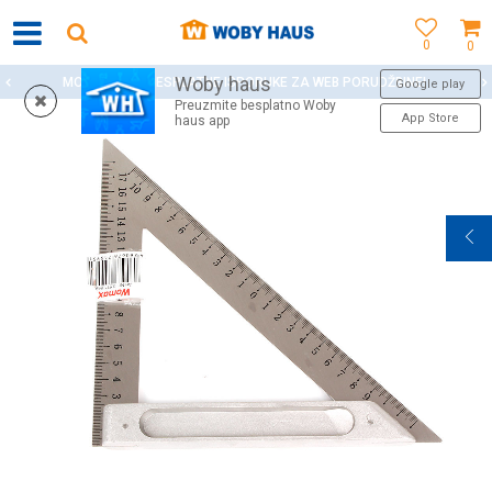
0
0
Woby haus
MOGUĆNOST BESPLATNE ISPORUKE ZA WEB PORUDŽBINE!
Google play
Preuzmite besplatno Woby
App Store
haus app