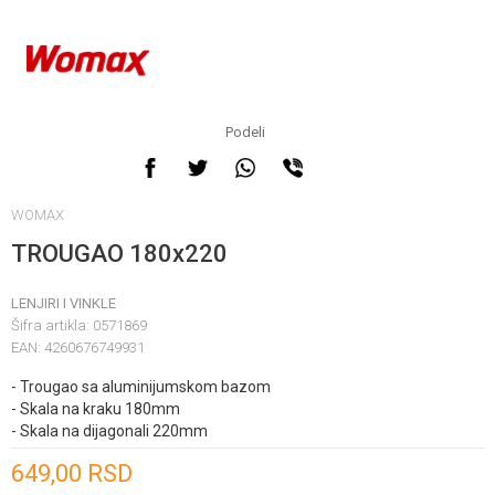
Podeli
WOMAX
TROUGAO 180x220
LENJIRI I VINKLE
Šifra artikla:
0571869
EAN:
4260676749931
- Trougao sa aluminijumskom bazom
- Skala na kraku 180mm
- Skala na dijagonali 220mm
Unesi količinu
649,00
RSD