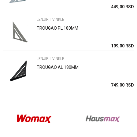
SD
449,00
RSD
LENJIRI I VINKLE
TROUGAO PL 180MM
Anti-spam zaštita - izračunajte koliko je 2 + 3 :
SD
199,00
RSD
LENJIRI I VINKLE
POŠALJI
TROUGAO AL 180MM
SD
749,00
RSD