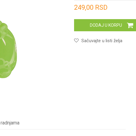
Unesi količinu
249,00
RSD
DODAJ U KORPU
Sačuvajte u listi želja
 radnjama