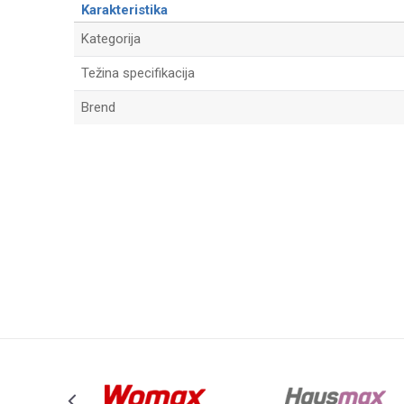
Karakteristika
Kategorija
Težina specifikacija
Brend
Ime/Nadimak
Poruka
Anti-spam zaštita - izračunajte koliko je 9 - 4 :