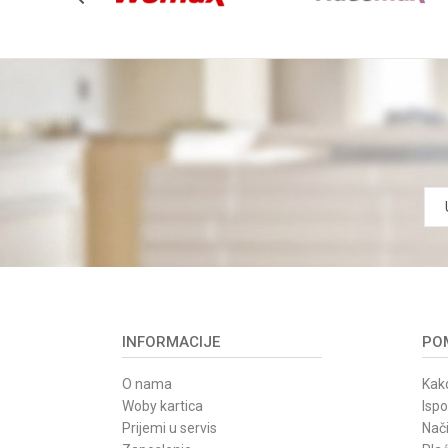
POŠALJI
INFORMACIJE
POM
O nama
Kako
Woby kartica
Isp
Prijemi u servis
Nači