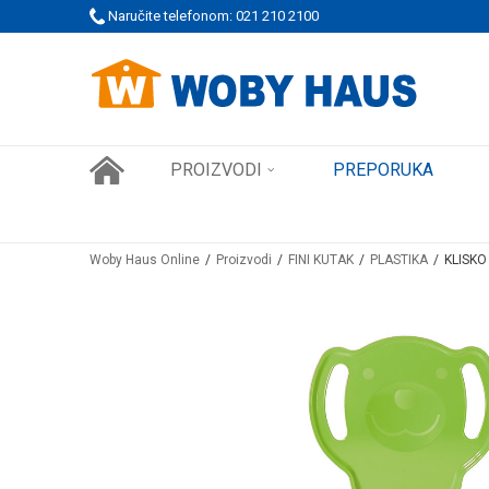
 PORUDŽBINE!
Naručite telefonom: 021 210 2100
SIGURNO PLAĆANJE PLATNIM KARTICAMA
PROIZVODI
PREPORUKA
Woby Haus Online
Proizvodi
FINI KUTAK
PLASTIKA
KLISKO