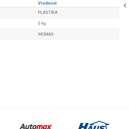
249,00
RSD
PLASTIKA
Vrednost
KLISKO
PLASTIKA
480MM -
CRVENI
0 kg
249,00
RSD
PLASTIKA
WOMAX
KLISKO
480MM -
Email
PLAVI
399,00
RSD
PLASTIKA
KAŠIKA ZA
PRAVLJENJE
GRUDVI -
DUPLA -
PLAVA