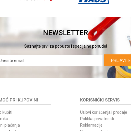
NEWSLETTER
Saznajte prvi za popuste i specijalne ponude!
PRIJAVITE
OĆ PRI KUPOVINI
KORISNIČKI SERVIS
 kupiti
Uslovi korišćenja i prodaje
oruka
Politika privatnosti
ni plaćanja
Reklamacije