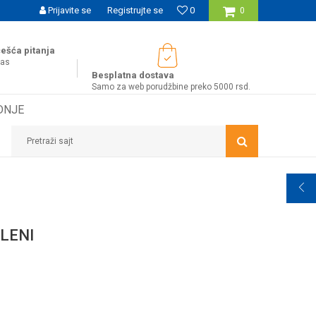
UĆNOST BESPLATNE ISPORUKE ZA WEB PORUDŽBINE!
Prijavite se
Registrujte se
0
0
ešća pitanja
nas
Besplatna dostava
Samo za web porudžbine preko 5000 rsd.
DNJE
Pretraži sajt
LENI