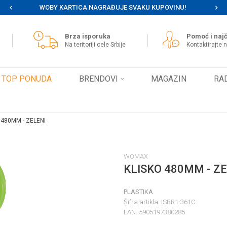
WOBY KARTICA NAGRAĐUJE SVAKU KUPOVINU!
MOG
Brza isporuka
Pomoć i najč
Na teritoriji cele Srbije
Kontaktirajte 
TOP PONUDA
BRENDOVI
MAGAZIN
RA
 480MM - ZELENI
WOMAX
KLISKO 480MM - ZE
PLASTIKA
Šifra artikla:
ISBR1-361C
EAN:
5905197380285