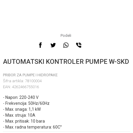
Podeli
AUTOMATSKI KONTROLER PUMPE W-SKD
PRIBOR ZA PUMPE I HIDROPAKE
Šifra artikla:
78100004
EAN:
4262466755016
- Napon: 220-240 V
- Frekvencija: 50Hz/60Hz
- Max. snaga: 1,1 kW
- Max. struja: 10A
- Max. pritisak: 10 bara
- Max. radna temperatura: 60C°
Unesi količinu