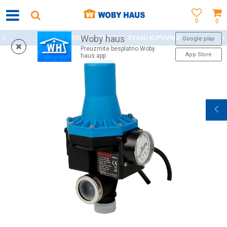
0
0
Woby haus
WOBY KARTICA NAGRAĐUJE SVAKU KUPOVINU!
Google play
Preuzmite besplatno Woby
App Store
haus app