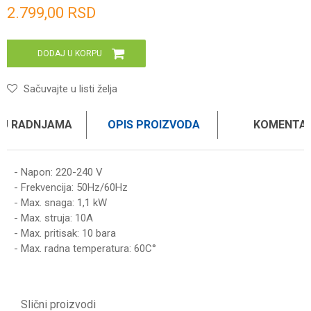
2.799,00
RSD
DODAJ U KORPU
Sačuvajte u listi želja
 U RADNJAMA
OPIS PROIZVODA
KOMENTAR
- Napon: 220-240 V
- Frekvencija: 50Hz/60Hz
- Max. snaga: 1,1 kW
- Max. struja: 10A
- Max. pritisak: 10 bara
- Max. radna temperatura: 60C°
Ime/Nadimak
Slični proizvodi