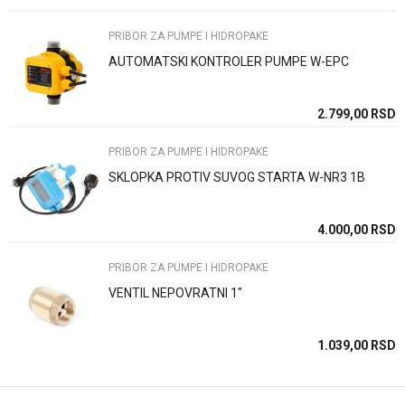
Email
PRIBOR ZA PUMPE I HIDROPAKE
AUTOMATSKI KONTROLER PUMPE W-EPC
Poruka
SD
2.799,00
RSD
PRIBOR ZA PUMPE I HIDROPAKE
SKLOPKA PROTIV SUVOG STARTA W-NR3 1B
Anti-spam zaštita - izračunajte koliko je 9 - 4 :
SD
4.000,00
RSD
PRIBOR ZA PUMPE I HIDROPAKE
POŠALJI
VENTIL NEPOVRATNI 1"
SD
1.039,00
RSD