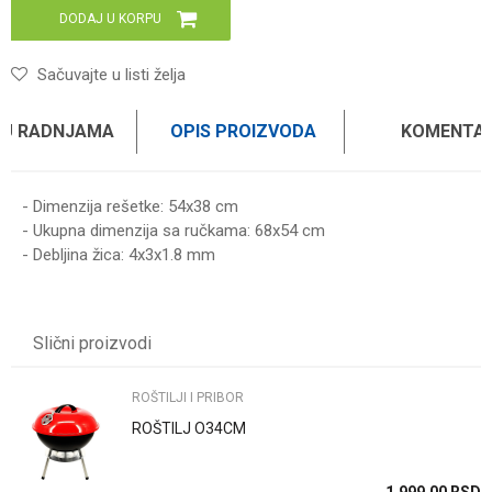
DODAJ U KORPU
Sačuvajte u listi želja
 U RADNJAMA
OPIS PROIZVODA
KOMENTAR
- Dimenzija rešetke: 54x38 cm
- Ukupna dimenzija sa ručkama: 68x54 cm
- Debljina žica: 4x3x1.8 mm
Ime/Nadimak
Slični proizvodi
Email
ROŠTILJI I PRIBOR
ROŠTILJ O34CM
Poruka