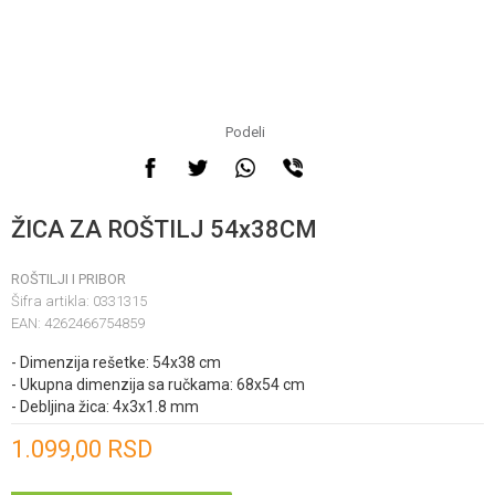
Podeli
ŽICA ZA ROŠTILJ 54x38CM
ROŠTILJI I PRIBOR
Šifra artikla:
0331315
EAN:
4262466754859
- Dimenzija rešetke: 54x38 cm
- Ukupna dimenzija sa ručkama: 68x54 cm
- Debljina žica: 4x3x1.8 mm
Unesi količinu
1.099,00
RSD