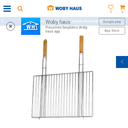
0
0
Woby haus
WOBY KARTICA NAGRAĐUJE SVAKU KUPOVINU!
Google play
Preuzmite besplatno Woby
App Store
haus app