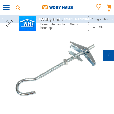
0
0
Woby haus
WOBY KARTICA NAGRAĐUJE SVAKU KUPOVINU!
Google play
Preuzmite besplatno Woby
App Store
haus app