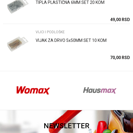
TIPLA PLASTIČNA 6MM SET 20 KOM
Anti-spam zaštita - izračunajte koliko je 4 + 1 :
SD
49,00
RSD
VIJCI I PODLOŠKE
POŠALJI
VIJAK ZA DRVO 5x50MM SET 10 KOM
SD
70,00
RSD
NEWSLETTER