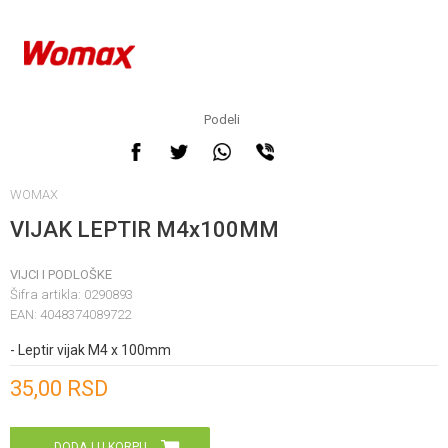
Podeli
WOMAX
VIJAK LEPTIR M4x100MM
VIJCI I PODLOŠKE
Šifra artikla:
0290893
EAN:
4048374089722
- Leptir vijak M4 x 100mm
Unesi količinu
35,00
RSD
DODAJ U KORPU