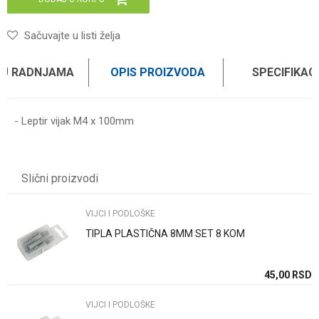
Sačuvajte u listi želja
 U RADNJAMA
OPIS PROIZVODA
SPECIFIKAC
- Leptir vijak M4 x 100mm
Karakteristika
Vrednost
Ime/Nadimak
Kategorija
VIJCI I PODLOŠKE
Slični proizvodi
Brend
WOMAX
Email
VIJCI I PODLOŠKE
TIPLA PLASTIČNA 8MM SET 8 KOM
Poruka
SD
45,00
RSD
VIJCI I PODLOŠKE