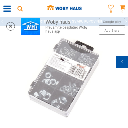
0
0
Woby haus
WOBY KARTICA NAGRAĐUJE SVAKU KUPOVINU!
Google play
Preuzmite besplatno Woby
App Store
haus app