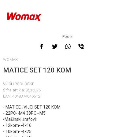
Podeli
WOMAX
MATICE SET 120 KOM
VIJCI I PODLOŠKE
Šifra artikla:
0535876
EAN:
4048374045612
- MATICE I VIJCI SET 120 KOM
- 22PC--M4 38PC--M5
-Mašinski šrafovi:
- 12kom--4×16
- 10kom--4×25