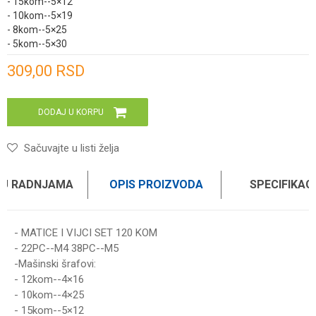
- 15kom--5×12
- 10kom--5×19
- 8kom--5×25
- 5kom--5×30
Unesi količinu
309,00
RSD
DODAJ U KORPU
Sačuvajte u listi želja
 U RADNJAMA
OPIS PROIZVODA
SPECIFIKAC
- MATICE I VIJCI SET 120 KOM
- 22PC--M4 38PC--M5
-Mašinski šrafovi:
- 12kom--4×16
- 10kom--4×25
- 15kom--5×12