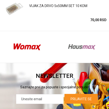
POŠALJI
VIJAK ZA DRVO 5x50MM SET 10 KOM
SD
70,00
RSD
NEWSLETTER
Saznajte prvi za popuste i specijalne ponude!
PRIJAVITE SE