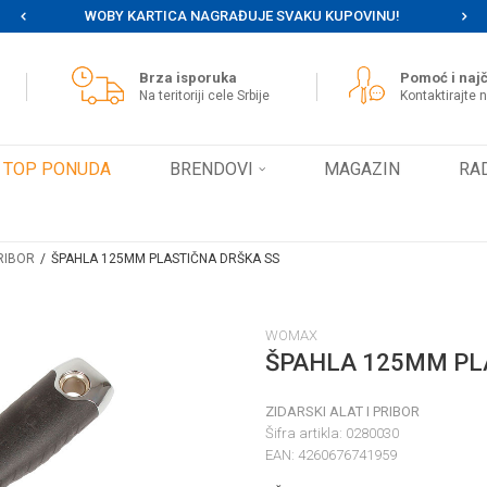
WOBY KARTICA NAGRAĐUJE SVAKU KUPOVINU!
MOG
Brza isporuka
Pomoć i najč
Na teritoriji cele Srbije
Kontaktirajte 
TOP PONUDA
BRENDOVI
MAGAZIN
RA
PRIBOR
ŠPAHLA 125MM PLASTIČNA DRŠKA SS
WOMAX
ŠPAHLA 125MM PL
ZIDARSKI ALAT I PRIBOR
Šifra artikla:
0280030
EAN:
4260676741959