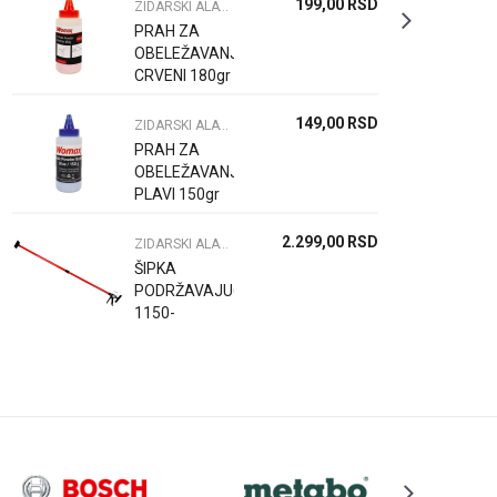
199,00
RSD
ZIDARSKI ALAT I PRIBOR
PRAH ZA
OBELEŽAVANJE
CRVENI 180gr
149,00
RSD
ZIDARSKI ALAT I PRIBOR
PRAH ZA
OBELEŽAVANJE
PLAVI 150gr
2.299,00
RSD
ZIDARSKI ALAT I PRIBOR
ŠIPKA
PODRŽAVAJUĆA
1150-
2900mm -
TREĆA RUKA