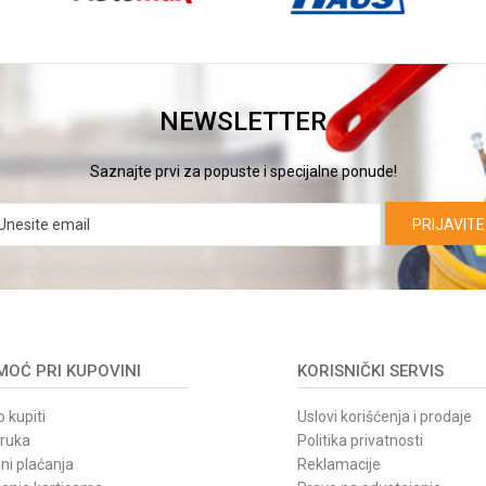
NEWSLETTER
Saznajte prvi za popuste i specijalne ponude!
PRIJAVITE
OĆ PRI KUPOVINI
KORISNIČKI SERVIS
 kupiti
Uslovi korišćenja i prodaje
oruka
Politika privatnosti
ni plaćanja
Reklamacije