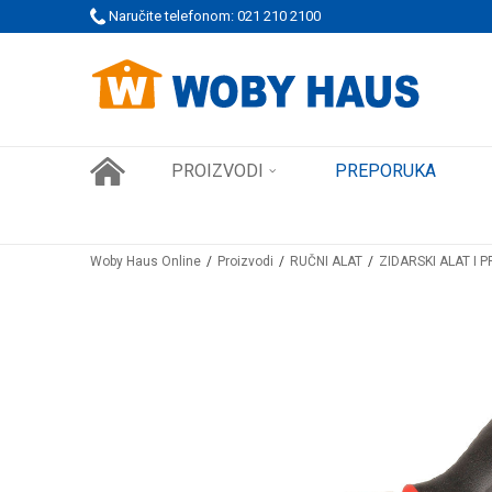
 PORUDŽBINE!
Naručite telefonom: 021 210 2100
SIGURNO PLAĆANJE PLATNIM KARTICAMA
PROIZVODI
PREPORUKA
Woby Haus Online
Proizvodi
RUČNI ALAT
ZIDARSKI ALAT I 