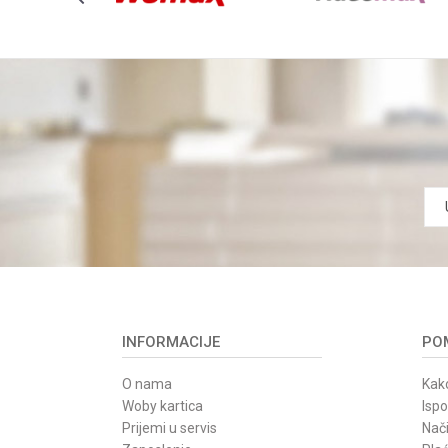
INFORMACIJE
POM
O nama
Kako
Woby kartica
Isp
Prijemi u servis
Nači