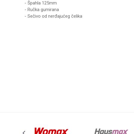
- Špahla 125mm
- Ručka gumirana
- Sečivo od nerđajućeg čelika
Karakteristika
Vrednos
Ime/Nadimak
Kategorija
ZIDARSKI
Brend
WOMAX
Poruka
Anti-spam zaštita - izračunajte koliko je 9 - 4 :
POŠALJI