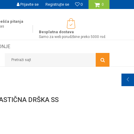
UĆNOST BESPLATNE ISPORUKE ZA WEB PORUDŽBINE!
Prijavite se
Registrujte se
0
0
ešća pitanja
nas
Besplatna dostava
Samo za web porudžbine preko 5000 rsd.
DNJE
Pretraži sajt
ASTIČNA DRŠKA SS