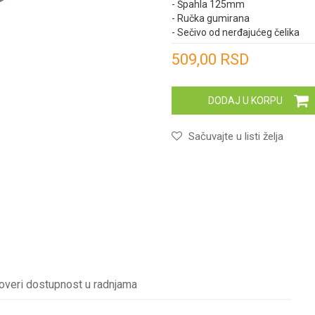
- Špahla 125mm
- Ručka gumirana
- Sečivo od nerđajućeg čelika
Unesi količinu
509,00
RSD
DODAJ U KORPU
Sačuvajte u listi želja
overi dostupnost u radnjama