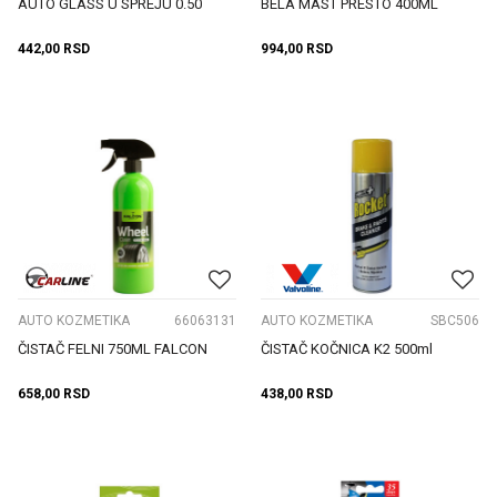
AUTO GLASS U SPREJU 0.50
BELA MAST PRESTO 400ML
442,00
RSD
994,00
RSD
AUTO KOZMETIKA
66063131
AUTO KOZMETIKA
SBC506
ČISTAČ FELNI 750ML FALCON
ČISTAČ KOČNICA K2 500ml
658,00
RSD
438,00
RSD