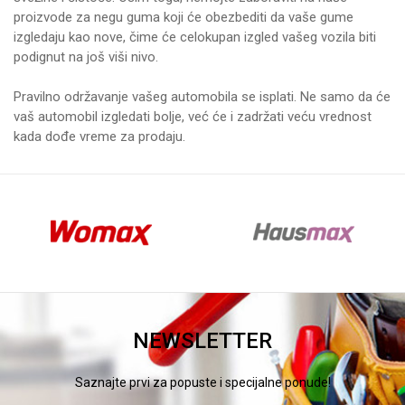
proizvode za negu guma koji će obezbediti da vaše gume
izgledaju kao nove, čime će celokupan izgled vašeg vozila biti
podignut na još viši nivo.
Pravilno održavanje vašeg automobila se isplati. Ne samo da će
vaš automobil izgledati bolje, već će i zadržati veću vrednost
kada dođe vreme za prodaju.
NEWSLETTER
Saznajte prvi za popuste i specijalne ponude!