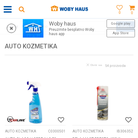
0
0
Woby haus
MOGUĆNOST BESPLATNE ISPORUKE ZA WEB PORUDŽBINE!
Google play
Filteri
Sortiraj
Preuzmite besplatno Woby
App Store
haus app
AUTO KOZMETIKA
Obriši sve
54
proizvoda
AUTO KOZMETIKA
C0300501
AUTO KOZMETIKA
IB306352