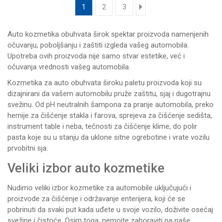
1
2
3
Auto kozmetika obuhvata širok spektar proizvoda namenjenih
očuvanju, poboljšanju i zaštiti izgleda vašeg automobila.
Upotreba ovih proizvoda nije samo stvar estetike, već i
očuvanja vrednosti vašeg automobila.
Kozmetika za auto obuhvata široku paletu proizvoda koji su
dizajnirani da vašem automobilu pruže zaštitu, sjaj i dugotrajnu
svežinu. Od pH neutralnih šampona za pranje automobila, preko
hemije za čišćenje stakla i farova, sprejeva za čišćenje sedišta,
instrument table i neba, tečnosti za čišćenje klime, do polir
pasta koje su u stanju da uklone sitne ogrebotine i vrate vozilu
prvobitni sja.
Veliki izbor auto kozmetike
Nudimo veliki izbor kozmetike za automobile uključujući i
proizvode za čišćenje i održavanje enterijera, koji će se
pobrinuti da svaki put kada uđete u svoje vozilo, doživite osećaj
svežine i čistoće. Osim toga, nemojte zaboraviti na naše