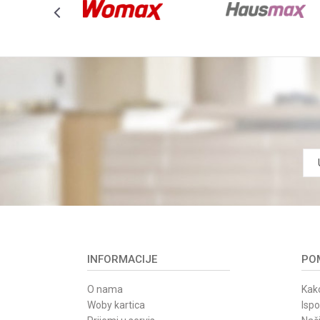
INFORMACIJE
POM
O nama
Kako
Woby kartica
Isp