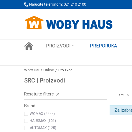
 PORUDŽBINE!
Naručite telefonom: 021 210 2100
SIGURNO PLAĆANJE PLATNIM KARTICAMA
PROIZVODI
PREPORUKA
Woby Haus Online
Proizvodi
SRC | Proizvodi
Resetujte filtere
src
Brend
Za izabra
WOMAX (4444)
HAUSMAX (101)
AUTOMAX (125)