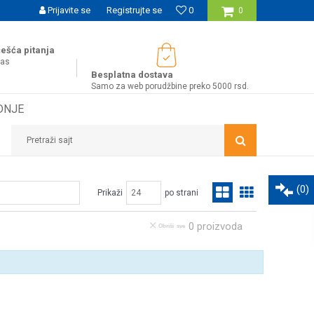
UĆNOST BESPLATNE ISPORUKE ZA WEB PORUDŽBINE!
Prijavite se
Registrujte se
0
0
ešća pitanja
nas
Besplatna dostava
Samo za web porudžbine preko 5000 rsd.
DNJE
Pretraži sajt
(
0
)
Prikaži
po strani
0
proizvoda
Obriši sve