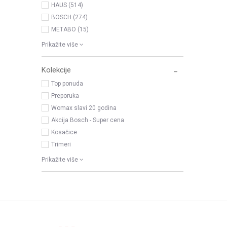
HAUS (514)
BOSCH (274)
METABO (15)
Prikažite više
Kolekcije
Top ponuda
Preporuka
Womax slavi 20 godina
Akcija Bosch - Super cena
Kosačice
Trimeri
Prikažite više