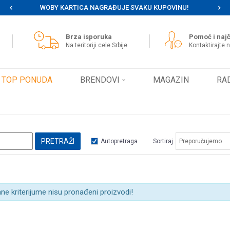
WOBY KARTICA NAGRAĐUJE SVAKU KUPOVINU!
MOG
Brza isporuka
Pomoć i najč
Na teritoriji cele Srbije
Kontaktirajte 
TOP PONUDA
BRENDOVI
MAGAZIN
RA
PRETRAŽI
Autopretraga
Sortiraj
ne kriterijume nisu pronađeni proizvodi!