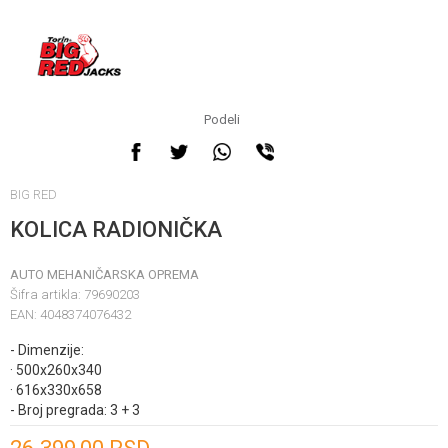
Podeli
BIG RED
KOLICA RADIONIČKA
AUTO MEHANIČARSKA OPREMA
Šifra artikla:
79690203
EAN:
4048374076432
- Dimenzije:
· 500x260x340
· 616x330x658
- Broj pregrada: 3 + 3
Unesi količinu