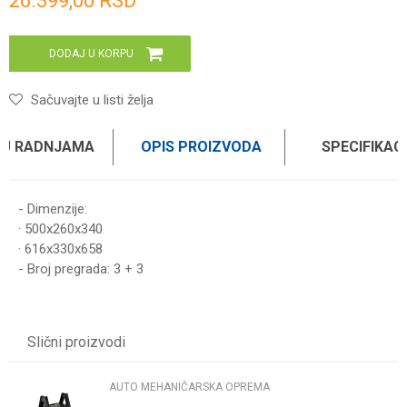
26.399,00
RSD
DODAJ U KORPU
Sačuvajte u listi želja
 U RADNJAMA
OPIS PROIZVODA
SPECIFIKAC
- Dimenzije:
· 500x260x340
· 616x330x658
- Broj pregrada: 3 + 3
Karakteristika
Vrednost
Ime/Nadimak
Kategorija
AUTO MEHANIČARSKA OPREMA
Slični proizvodi
Brend
BIG RED
Email
AUTO MEHANIČARSKA OPREMA