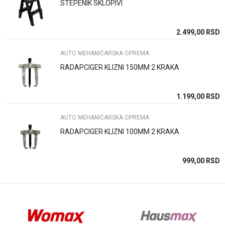
STEPENIK SKLOPIVI
Poruka
SD
2.499,00
RSD
AUTO MEHANIČARSKA OPREMA
RADAPCIGER KLIZNI 150MM 2 KRAKA
Anti-spam zaštita - izračunajte koliko je 4 + 1 :
SD
1.199,00
RSD
AUTO MEHANIČARSKA OPREMA
POŠALJI
RADAPCIGER KLIZNI 100MM 2 KRAKA
SD
999,00
RSD