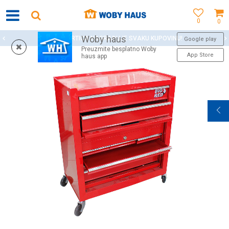
0
0
Woby haus
WOBY KARTICA NAGRAĐUJE SVAKU KUPOVINU!
Google play
Preuzmite besplatno Woby
App Store
haus app